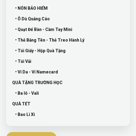
• NÓN BẢO HIỂM
• Ô Dù Quảng Cáo
• Quạt Để Bàn - Cầm Tay Mini
• Thẻ Bảng Tên - Thẻ Treo Hành Lý
• Túi Giấy - Hộp Quà Tặng
• Túi Vải
• Ví Da - Ví Namecard
QUÀ TẶNG TRƯỜNG HỌC
• Ba lô - Vali
QUÀ TẾT
• Bao Lì Xì