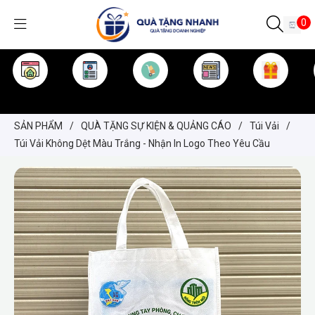
0
TRANG CHỦ
GIỚI THIỆU
SẢN PHẨM
TIN TỨC
KINH NGHIỆM
QUÀ TẶNG
SẢN PHẨM
/
QUÀ TẶNG SỰ KIỆN & QUẢNG CÁO
/
Túi Vải
/
Túi Vải Không Dệt Màu Trắng - Nhận In Logo Theo Yêu Cầu