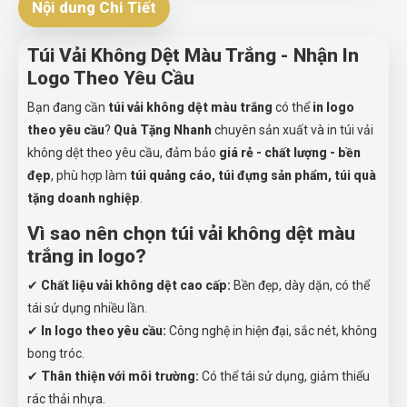
Nội dung Chi Tiết
Túi Vải Không Dệt Màu Trắng - Nhận In
Logo Theo Yêu Cầu
Bạn đang cần
túi vải không dệt màu trắng
có thể
in logo
theo yêu cầu
?
Quà Tặng Nhanh
chuyên sản xuất và in túi vải
không dệt theo yêu cầu, đảm bảo
giá rẻ - chất lượng - bền
đẹp
, phù hợp làm
túi quảng cáo, túi đựng sản phẩm, túi quà
tặng doanh nghiệp
.
Vì sao nên chọn túi vải không dệt màu
trắng in logo?
✔
Chất liệu vải không dệt cao cấp:
Bền đẹp, dày dặn, có thể
tái sử dụng nhiều lần.
✔
In logo theo yêu cầu:
Công nghệ in hiện đại, sắc nét, không
bong tróc.
✔
Thân thiện với môi trường:
Có thể tái sử dụng, giảm thiểu
rác thải nhựa.