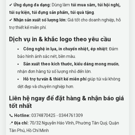
✔
Ứng dụng đa dạng:
Dùng làm
túi mua sắm, túi hội nghị,
túi sự kiện, túi đựng sản phẩm, túi quà tặng
.
✔
Nhận sản xuất số lượng lớn:
Giá tốt cho doanh nghiệp, hỗ
trợ thiết kế miễn phí.
Dịch vụ in & khắc logo theo yêu cầu
Công nghệ in lụa, in chuyển nhiệt, ép nhiệt:
Đảm
bảo hình ảnh sắc nét, bền màu.
Sản xuất theo kích thước, kiểu dáng mong muốn
,
nhận đơn hàng từ số lượng nhỏ đến lớn.
Hỗ trợ tư vấn & thiết kế miễn phí
giúp túi vải không
dệt đẹp và chuyên nghiệp hơn.
Liên hệ ngay để đặt hàng & nhận báo giá
tốt nhất
📞
Hotline:
0374870425 - 0344761309
📍
Địa chỉ:
70/32 Nguyễn Háo Vĩnh, Phường Tân Quý, Quận
Tân Phú, Hồ Chí Minh