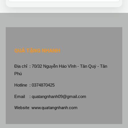
QUÀ TẶNG NHANH
Địa chỉ : 70/32 Nguyễn Háo Vĩnh - Tân Quý - Tân
Phú
Hotline : 0374870425
Email :
quatangnhanh09@gmail.com
Website:
www.quatangnhanh.com