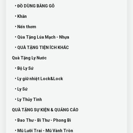
• ĐỒ DÙNG BẰNG GỖ
• Khăn
• Nến thơm
• Qùa Tặng Lúa Mạch - Nhựa
• QUÀ TẶNG TIỆN ÍCH KHÁC
Quà Tặng Ly Nước
• Bộ Ly Sứ
• Ly giữ nhiệt Lock&Lock
• Ly Sứ
• Ly Thủy Tinh
QUÀ TẶNG SỰ KIỆN & QUẢNG CÁO
• Bao Thư - Bì Thư - Phong Bì
• Mũ Lưỡi Trai - Mũ Vành Tròn