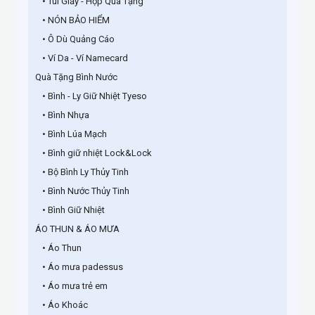
• Túi Giấy - Hộp Quà Tặng
• NÓN BẢO HIỂM
• Ô Dù Quảng Cáo
• Ví Da - Ví Namecard
Quà Tặng Bình Nước
• Bình - Ly Giữ Nhiệt Tyeso
• Bình Nhựa
• Bình Lúa Mạch
• Bình giữ nhiệt Lock&Lock
• Bộ Bình Ly Thủy Tinh
• Bình Nước Thủy Tinh
• Bình Giữ Nhiệt
ÁO THUN & ÁO MƯA
• Áo Thun
• Áo mưa padessus
• Áo mưa trẻ em
• Áo Khoác