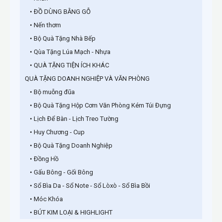
• ĐỒ DÙNG BẰNG GỖ
• Nến thơm
• Bộ Quà Tặng Nhà Bếp
• Qùa Tặng Lúa Mạch - Nhựa
• QUÀ TẶNG TIỆN ÍCH KHÁC
QUÀ TẶNG DOANH NGHIỆP VÀ VĂN PHÒNG
• Bộ muỗng đũa
• Bộ Quà Tặng Hộp Cơm Văn Phòng Kém Túi Đựng
• Lịch Để Bàn - Lịch Treo Tường
• Huy Chương - Cup
• Bộ Quà Tặng Doanh Nghiệp
• Đồng Hồ
• Gấu Bông - Gối Bông
• Sổ Bìa Da - Sổ Note - Sổ Lòxò - Sổ Bìa Bồi
• Móc Khóa
• BÚT KIM LOẠI & HIGHLIGHT