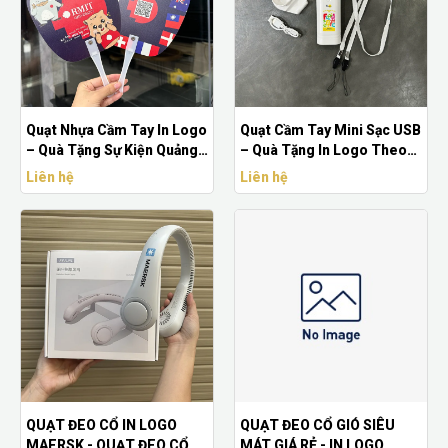
Quạt Nhựa Cầm Tay In Logo
Quạt Cầm Tay Mini Sạc USB
– Quà Tặng Sự Kiện Quảng
– Quà Tặng In Logo Theo
Cáo Giá Rẻ
Yêu Cầu
Liên hệ
Liên hệ
QUẠT ĐEO CỔ IN LOGO
QUẠT ĐEO CỔ GIÓ SIÊU
MAERSK - QUẠT ĐEO CỔ
MÁT GIÁ RẺ - IN LOGO