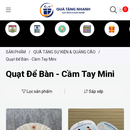
0
TRANG CHỦ
GIỚI THIỆU
SẢN PHẨM
TIN TỨC
KINH NGHIỆM
QUÀ TẶNG
SẢN PHẨM
/
QUÀ TẶNG SỰ KIỆN & QUẢNG CÁO
/
Quạt Để Bàn - Cầm Tay Mini
Quạt Để Bàn - Cầm Tay Mini
Lọc sản phẩm
Sắp xếp