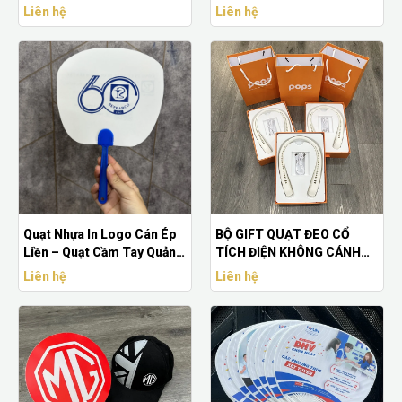
Doanh Nghiệp
Cầm Tay Quảng Cáo
Liên hệ
Liên hệ
Quạt Nhựa In Logo Cán Ép
BỘ GIFT QUẠT ĐEO CỔ
Liền – Quạt Cầm Tay Quảng
TÍCH ĐIỆN KHÔNG CÁNH
Cáo Giá Rẻ
TIỆN LỢI - CÓ 3 CHẾ ĐỘ GIÓ
Liên hệ
Liên hệ