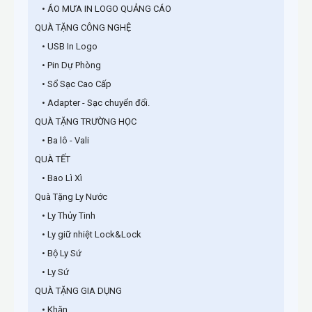
• ÁO MƯA IN LOGO QUẢNG CÁO
QUÀ TẶNG CÔNG NGHỆ
• USB In Logo
• Pin Dự Phòng
• Sổ Sạc Cao Cấp
• Adapter - Sạc chuyển đổi.
QUÀ TẶNG TRƯỜNG HỌC
• Ba lô - Vali
QUÀ TẾT
• Bao Lì Xì
Quà Tặng Ly Nước
• Ly Thủy Tinh
• Ly giữ nhiệt Lock&Lock
• Bộ Ly Sứ
• Ly Sứ
QUÀ TẶNG GIA DỤNG
• Khăn