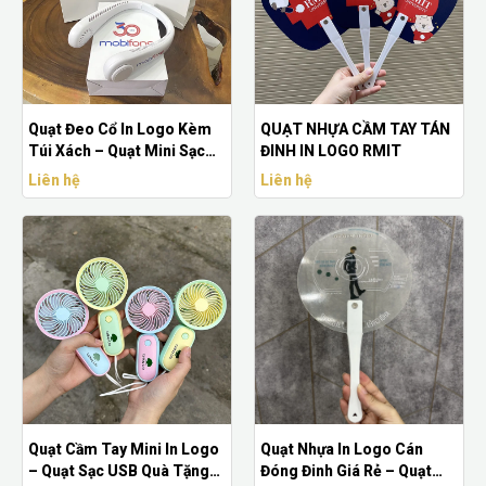
Quạt Đeo Cổ In Logo Kèm
QUẠT NHỰA CẦM TAY TÁN
Túi Xách – Quạt Mini Sạc
ĐINH IN LOGO RMIT
Pin 4000mAh
Liên hệ
Liên hệ
Quạt Cầm Tay Mini In Logo
Quạt Nhựa In Logo Cán
– Quạt Sạc USB Quà Tặng
Đóng Đinh Giá Rẻ – Quạt