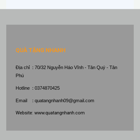
QUÀ TẶNG NHANH
Địa chỉ : 70/32 Nguyễn Háo Vĩnh - Tân Quý - Tân
Phú
Hotline : 0374870425
Email :
quatangnhanh09@gmail.com
Website:
www.quatangnhanh.com