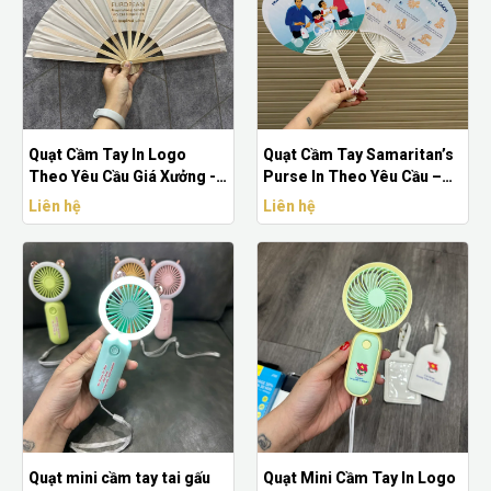
Quạt Cầm Tay In Logo
Quạt Cầm Tay Samaritan’s
Theo Yêu Cầu Giá Xưởng -
Purse In Theo Yêu Cầu –
Quạt Tre, Quạt Vải Quảng
Xưởng Sản Xuất Quạt Nhựa
Liên hệ
Liên hệ
Cáo Doanh Nghiệp
Quảng Cáo
Quạt mini cầm tay tai gấu
Quạt Mini Cầm Tay In Logo