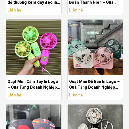
dễ thương kèm dây đeo in
Đoàn Thanh Niên – Quà
logo
Tặng Sự Kiện Giá Rẻ
Liên hệ
Liên hệ
Quạt Mini Cầm Tay In Logo
Quạt Mini Để Bàn In Logo –
– Quà Tặng Doanh Nghiệp
Quà Tặng Doanh Nghiệp
Giá Rẻ
Tiện Ích
Liên hệ
Liên hệ