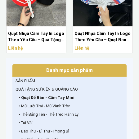
Quạt Nhựa Cầm Tay In Logo
Quạt Nhựa Cầm Tay In Logo
Theo Yêu Cầu – Quà Tặng
Theo Yêu Cầu – Quạt Nan
Sự Kiện Hiệu Quả
Nhựa PP Giá Rẻ
Liên hệ
Liên hệ
Danh mục sản phẩm
SẢN PHẨM
QUÀ TẶNG SỰ KIỆN & QUẢNG CÁO
• Quạt Để Bàn - Cầm Tay Mini
• Mũ Lưỡi Trai - Mũ Vành Tròn
• Thẻ Bảng Tên - Thẻ Treo Hành Lý
• Túi Vải
• Bao Thư - Bì Thư - Phong Bì