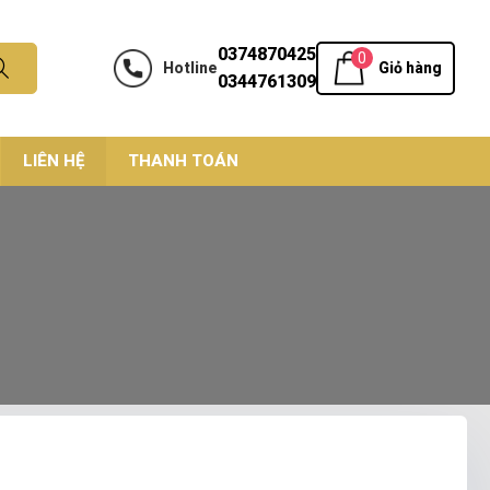
0374870425
0
Hotline
Giỏ hàng
0344761309
LIÊN HỆ
THANH TOÁN