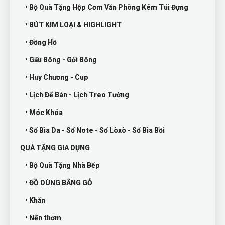
• Bộ Quà Tặng Hộp Cơm Văn Phòng Kém Túi Đựng
• BÚT KIM LOẠI & HIGHLIGHT
• Đồng Hồ
• Gấu Bông - Gối Bông
• Huy Chương - Cup
• Lịch Để Bàn - Lịch Treo Tường
• Móc Khóa
• Sổ Bìa Da - Sổ Note - Sổ Lòxò - Sổ Bìa Bồi
QUÀ TẶNG GIA DỤNG
• Bộ Quà Tặng Nhà Bếp
• ĐỒ DÙNG BẰNG GỖ
• Khăn
• Nến thơm