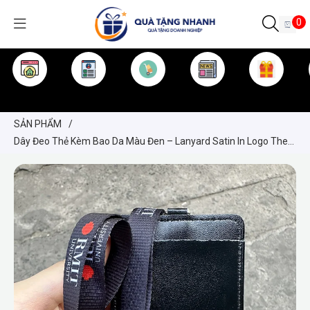
0
TRANG CHỦ
GIỚI THIỆU
SẢN PHẨM
TIN TỨC
KINH NGHIỆM
QUÀ TẶNG
SẢN PHẨM
/
Dây Đeo Thẻ Kèm Bao Da Màu Đen – Lanyard Satin In Logo Theo
Yêu Cầu