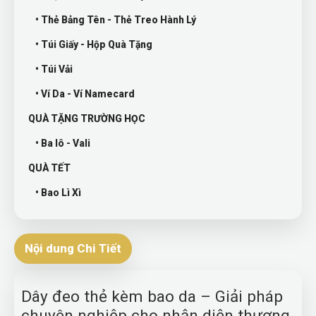
• Thẻ Bảng Tên - Thẻ Treo Hành Lý
• Túi Giấy - Hộp Quà Tặng
• Túi Vải
• Ví Da - Ví Namecard
QUÀ TẶNG TRƯỜNG HỌC
• Ba lô - Vali
QUÀ TẾT
• Bao Lì Xì
Nội dung Chi Tiết
Dây đeo thẻ kèm bao da – Giải pháp
chuyên nghiệp cho nhận diện thương