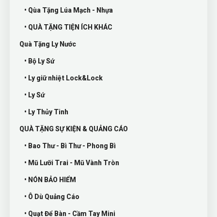
• Qùa Tặng Lúa Mạch - Nhựa
• QUÀ TẶNG TIỆN ÍCH KHÁC
Quà Tặng Ly Nước
• Bộ Ly Sứ
• Ly giữ nhiệt Lock&Lock
• Ly Sứ
• Ly Thủy Tinh
QUÀ TẶNG SỰ KIỆN & QUẢNG CÁO
• Bao Thư - Bì Thư - Phong Bì
• Mũ Lưỡi Trai - Mũ Vành Tròn
• NÓN BẢO HIỂM
• Ô Dù Quảng Cáo
• Quạt Để Bàn - Cầm Tay Mini