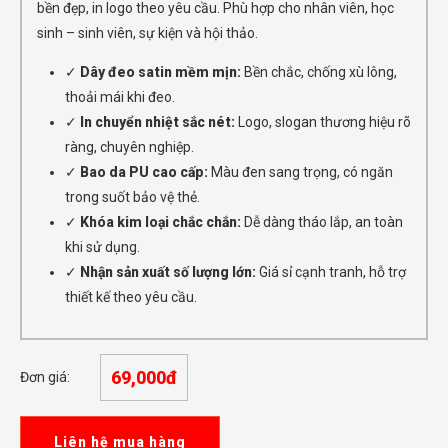
bền đẹp, in logo theo yêu cầu. Phù hợp cho nhân viên, học
sinh – sinh viên, sự kiện và hội thảo.
✓
Dây đeo satin mềm mịn:
Bền chắc, chống xù lông,
thoải mái khi đeo.
✓
In chuyển nhiệt sắc nét:
Logo, slogan thương hiệu rõ
ràng, chuyên nghiệp.
✓
Bao da PU cao cấp:
Màu đen sang trọng, có ngăn
trong suốt bảo vệ thẻ.
✓
Khóa kim loại chắc chắn:
Dễ dàng tháo lắp, an toàn
khi sử dụng.
✓
Nhận sản xuất số lượng lớn:
Giá sỉ cạnh tranh, hỗ trợ
thiết kế theo yêu cầu.
69,000đ
Đơn giá:
Liên hệ mua hàng