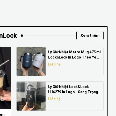
knLock
Xem thêm
Ly Giữ Nhiệt Metro Mug 475 ml
LocknLock In Logo Theo Yêu
Cầu
Liên hệ
Ly Giữ Nhiệt Lock&Lock
LH4279 In Logo - Sang Trọng,
Tiện Dụng, Giá Tốt
Liên hệ
Kèm