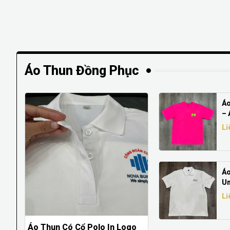
Áo Thun Đồng Phục
Áo
– 
Gi
Li
Áo
Un
– 
Li
Ph
Áo Thun Có Cổ Polo In Logo