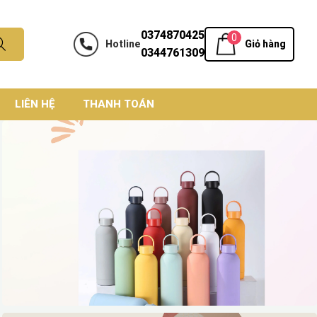
0374870425
0
Hotline
Giỏ hàng
0344761309
LIÊN HỆ
THANH TOÁN