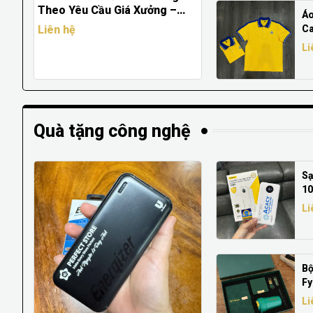
Theo Yêu Cầu Giá Xưởng –
Áo
May Đồng Phục Doanh Nghiệp
Ca
Liên hệ
Chuyên Nghiệp
Cầ
Li
Và
Quà tặng công nghệ
Sạ
10
Th
Li
Qu
X
Bộ
Fy
– 
Li