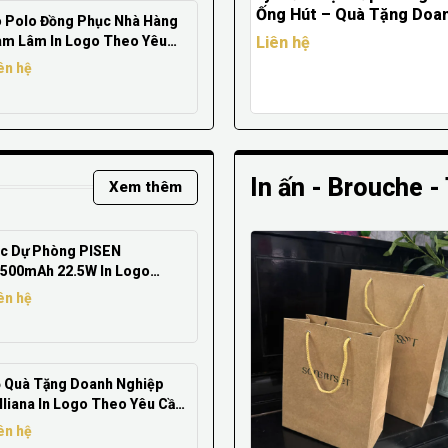
Ống Hút – Quà Tặng Doa
 Polo Đồng Phục Nhà Hàng
Nghiệp Hiện Đại & Thời T
m Lâm In Logo Theo Yêu
Liên hệ
u – Áo Thun Đồng Phục Màu
ên hệ
ng Xanh
In ấn - Brouche - 
Xem thêm
c Dự Phòng PISEN
500mAh 22.5W In Logo
eo Yêu Cầu – Pin Dự Phòng
ên hệ
à Tặng Doanh Nghiệp Giá
ưởng
 Quà Tặng Doanh Nghiệp
lliana In Logo Theo Yêu Cầu
Giftset Cao Cấp Giá Xưởng
ên hệ