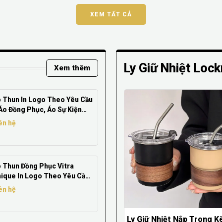
XEM TẤT CẢ
Ly Giữ Nhiệt Loc
Xem thêm
 Thun In Logo Theo Yêu Cầu
Áo Đồng Phục, Áo Sự Kiện
á Xưởng
ên hệ
 Thun Đồng Phục Vitra
ique In Logo Theo Yêu Cầu
Xưởng May Áo Thun Đồng
ên hệ
ục Giá Xưởng
Ly Giữ Nhiệt Nắp Trong 