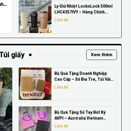
nh
Ly Giữ Nhiệt LocknLock 500ml
rang
LHC4357IVY – Hàng Chính
Hãng, Giá Tốt
Liên hệ
Túi giấy
Xem thêm
Bộ Quà Tặng Doanh Nghiệp
Cao Cấp – Sổ Bìa Tre, Túi Vải
và Bút In Logo
Liên hệ
Bộ Quà Tặng Sổ Tay Bút Ký
AVPI – Australia Vietnam
Policy Institute
Liên hệ