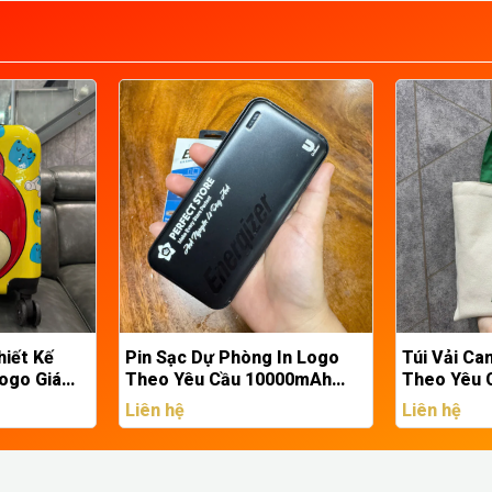
 In Logo
Túi Vải Canvas Thiết Kế
Sổ Bìa Còn
000mAh
Theo Yêu Cầu | Sản Xuất Túi
Yêu Cầu | 
5C - Quà
Canvas In Logo Doanh
Bìa Còng 
Liên hệ
Liên hệ
p Cao Cấp
Nghiệp
Nghiệp