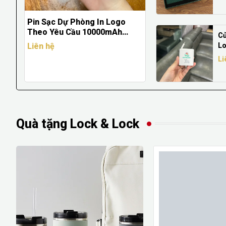
Pin Sạc Dự Phòng In Logo
Theo Yêu Cầu 10000mAh
Củ
Energizer UE10055C - Quà
Lo
Liên hệ
Tặng Doanh Nghiệp Cao Cấp
Ca
Li
Quà tặng Lock & Lock