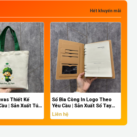
Hết khuyến mãi
g In Logo Theo
Ô Dù Cầm Tay In Logo Theo
Sổ 
Sản Xuất Sổ Tay
Yêu Cầu - Sản Xuất Ô Dù Quà
Yêu
Quà Tặng Doanh
Tặng Doanh Nghiệp Giá
Ca
Liên hệ
Liê
Xưởng
Ngh