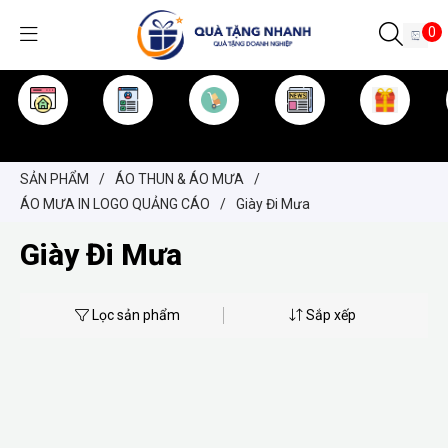
0
TRANG CHỦ
GIỚI THIỆU
SẢN PHẨM
TIN TỨC
KINH NGHIỆM
QUÀ TẶNG
SẢN PHẨM
/
ÁO THUN & ÁO MƯA
/
ÁO MƯA IN LOGO QUẢNG CÁO
/
Giày Đi Mưa
Giày Đi Mưa
Lọc sản phẩm
Sắp xếp