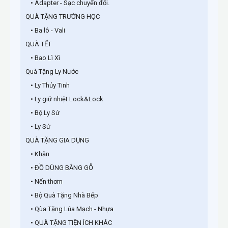
• Adapter - Sạc chuyển đổi.
QUÀ TẶNG TRƯỜNG HỌC
• Ba lô - Vali
QUÀ TẾT
• Bao Lì Xì
Quà Tặng Ly Nước
• Ly Thủy Tinh
• Ly giữ nhiệt Lock&Lock
• Bộ Ly Sứ
• Ly Sứ
QUÀ TẶNG GIA DỤNG
• Khăn
• ĐỒ DÙNG BẰNG GỖ
• Nến thơm
• Bộ Quà Tặng Nhà Bếp
• Qùa Tặng Lúa Mạch - Nhựa
• QUÀ TẶNG TIỆN ÍCH KHÁC