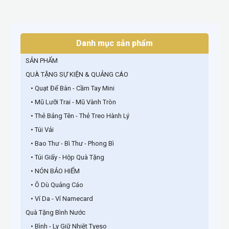
Danh mục sản phẩm
SẢN PHẨM
QUÀ TẶNG SỰ KIỆN & QUẢNG CÁO
• Quạt Để Bàn - Cầm Tay Mini
• Mũ Lưỡi Trai - Mũ Vành Tròn
• Thẻ Bảng Tên - Thẻ Treo Hành Lý
• Túi Vải
• Bao Thư - Bì Thư - Phong Bì
• Túi Giấy - Hộp Quà Tặng
• NÓN BẢO HIỂM
• Ô Dù Quảng Cáo
• Ví Da - Ví Namecard
Quà Tặng Bình Nước
• Bình - Ly Giữ Nhiệt Tyeso