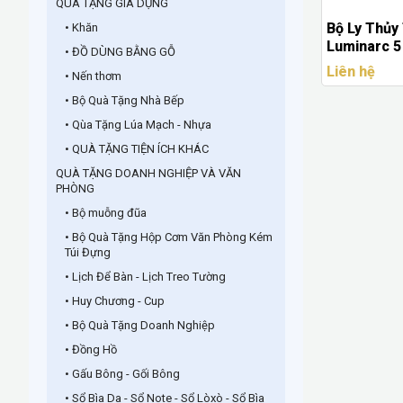
QUÀ TẶNG GIA DỤNG
Bộ Ly Thủy
• Khăn
Luminarc 5
• ĐỒ DÙNG BẰNG GỖ
Logo Manul
Liên hệ
• Nến thơm
Tặng Cao C
Logo Doan
• Bộ Quà Tặng Nhà Bếp
• Qùa Tặng Lúa Mạch - Nhựa
• QUÀ TẶNG TIỆN ÍCH KHÁC
QUÀ TẶNG DOANH NGHIỆP VÀ VĂN
PHÒNG
• Bộ muỗng đũa
• Bộ Quà Tặng Hộp Cơm Văn Phòng Kém
Túi Đựng
• Lịch Để Bàn - Lịch Treo Tường
• Huy Chương - Cup
• Bộ Quà Tặng Doanh Nghiệp
• Đồng Hồ
• Gấu Bông - Gối Bông
• Sổ Bìa Da - Sổ Note - Sổ Lòxò - Sổ Bìa