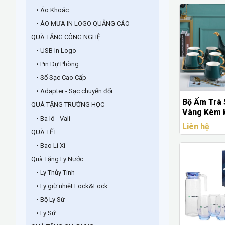
• Áo Khoác
• ÁO MƯA IN LOGO QUẢNG CÁO
QUÀ TẶNG CÔNG NGHỆ
• USB In Logo
• Pin Dự Phòng
• Sổ Sạc Cao Cấp
• Adapter - Sạc chuyển đổi.
Bộ Ấm Trà 
QUÀ TẶNG TRƯỜNG HỌC
Vàng Kèm 
• Ba lô - Vali
Ly Cao Cấp
Liên hệ
Doanh Ngh
QUÀ TẾT
• Bao Lì Xì
Quà Tặng Ly Nước
• Ly Thủy Tinh
• Ly giữ nhiệt Lock&Lock
• Bộ Ly Sứ
• Ly Sứ