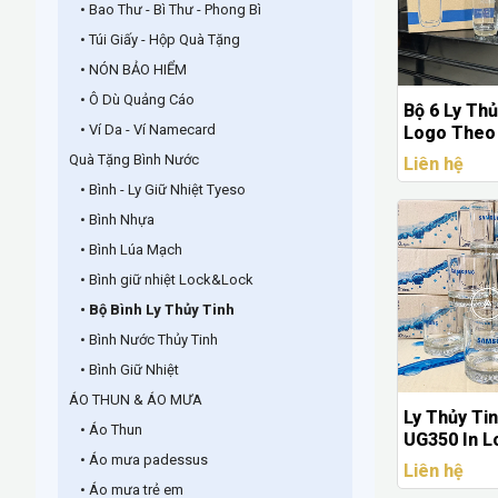
• Bao Thư - Bì Thư - Phong Bì
• Túi Giấy - Hộp Quà Tặng
• NÓN BẢO HIỂM
• Ô Dù Quảng Cáo
Bộ 6 Ly Thủ
• Ví Da - Ví Namecard
Logo Theo 
Sang Trọng
Quà Tặng Bình Nước
Liên hệ
• Bình - Ly Giữ Nhiệt Tyeso
• Bình Nhựa
• Bình Lúa Mạch
• Bình giữ nhiệt Lock&Lock
• Bộ Bình Ly Thủy Tinh
• Bình Nước Thủy Tinh
• Bình Giữ Nhiệt
ÁO THUN & ÁO MƯA
Ly Thủy Ti
• Áo Thun
UG350 In L
• Áo mưa padessus
Tặng Cao 
Liên hệ
Yêu Cầu
• Áo mưa trẻ em