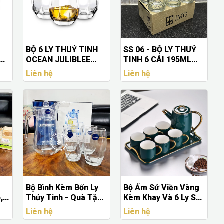
H
BỘ 6 LY THUỶ TINH
SS 06 - BỘ LY THUỶ
OCEAN JULIBLEE
TINH 6 CÁI 195ML
ROCK 340ML -
THƯƠNG HIỆU IMG
Liên hệ
Liên hệ
3B2271206G0001
MT 12-7 IN LOGO
THEO YÊU CẦU
Bộ Bình Kèm Bốn Ly
Bộ Ấm Sứ Viền Vàng
,
Thủy Tinh - Quà Tặng
Kèm Khay Và 6 Ly Sứ
Cao Cấp, In Logo
Cao Cấp In Logo
Liên hệ
Liên hệ
Theo Yêu Cầu
Doanh Nghiệp