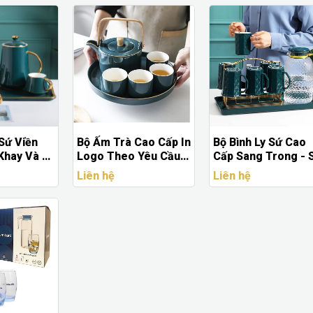
Sứ Viền
Bộ Ấm Trà Cao Cấp In
Bộ Bình Ly Sứ Cao
Khay Và 6
Logo Theo Yêu Cầu –
Cấp Sang Trong - 
 In Logo
Quà Tặng Doanh
Bình Ly Thủy Tinh
Liên hệ
Liên hệ
iệp
Nghiệp Sang Trọng
Uống Trà Cao Cấp