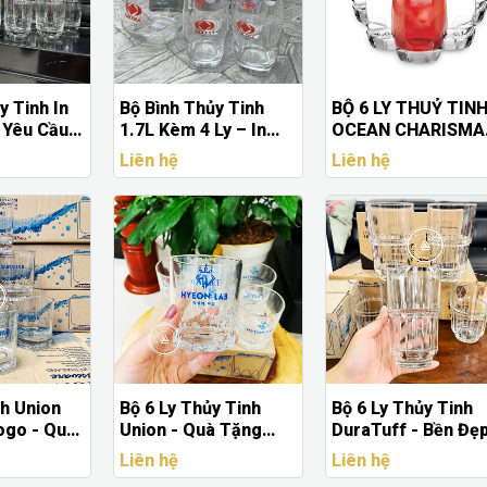
y Tinh In
Bộ Bình Thủy Tinh
BỘ 6 LY THUỶ TIN
Yêu Cầu -
1.7L Kèm 4 Ly – In
OCEAN CHARISMA
, Giá Tốt
Logo Theo Yêu Cầu
HIBALL 415ML -
Liên hệ
Liên hệ
Doanh Nghiệp
5B1711506G0000
nh Union
Bộ 6 Ly Thủy Tinh
Bộ 6 Ly Thủy Tinh
ogo - Quà
Union - Quà Tặng
DuraTuff - Bền Đẹp
Cấp Theo
Cao Cấp, In Logo
In Logo Theo Yêu
Liên hệ
Liên hệ
Theo Yêu Cầu
Cầu