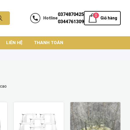
0374870425
0
Hotline
Giỏ hàng
0344761309
LIÊN HỆ
THANH TOÁN
 cao