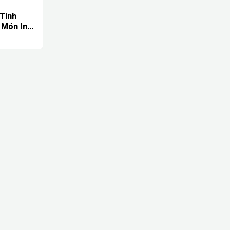
 Tinh
 Món In
ife - Quà
ấp, In
h Nghiệp