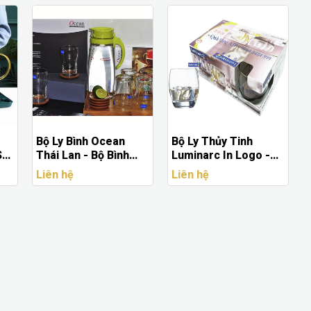
Bộ Ly Bình Ocean
Bộ Ly Thủy Tinh
Set
Thái Lan - Bộ Bình
Luminarc In Logo -
Kèm 4 Ly Thủy Tinh
Quà Tặng Cao Cấp, In
Liên hệ
Liên hệ
Cao Cấp
Logo Theo Yêu Cầu