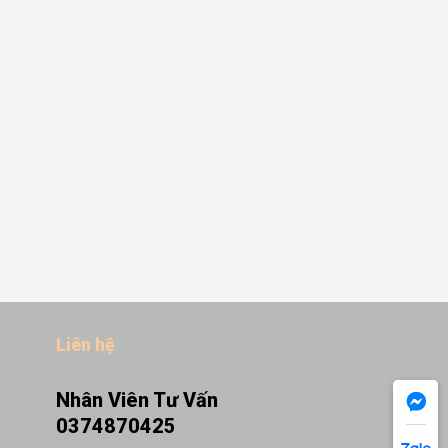
Liên hệ
Nhân Viên Tư Vấn
0374870425