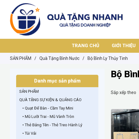
TRANG CHỦ
GIỚI THIỆU
SẢN PHẨM
/
Quà Tặng Bình Nước
/
Bộ Bình Ly Thủy Tinh
Bộ Bìn
Danh mục sản phẩm
SẢN PHẨM
Sắp xếp theo
QUÀ TẶNG SỰ KIỆN & QUẢNG CÁO
• Quạt Để Bàn - Cầm Tay Mini
• Mũ Lưỡi Trai - Mũ Vành Tròn
• Thẻ Bảng Tên - Thẻ Treo Hành Lý
• Túi Vải