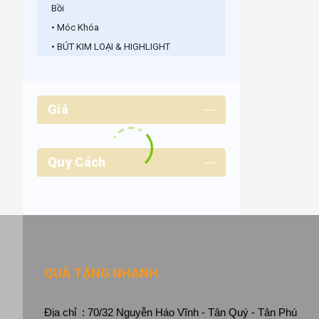
Bồi
• Móc Khóa
• BÚT KIM LOẠI & HIGHLIGHT
Giá
Quy Cách
QUÀ TẶNG NHANH
Địa chỉ : 70/32 Nguyễn Háo Vĩnh - Tân Quý - Tân Phú