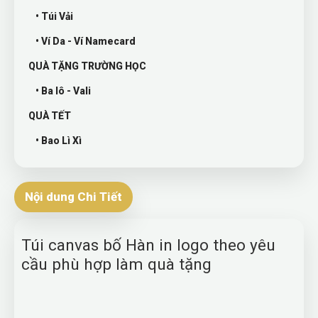
• Túi Vải
• Ví Da - Ví Namecard
QUÀ TẶNG TRƯỜNG HỌC
• Ba lô - Vali
QUÀ TẾT
• Bao Lì Xì
Nội dung Chi Tiết
Túi canvas bố Hàn in logo theo yêu
cầu phù hợp làm quà tặng