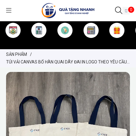
0
TRANG CHỦ
GIỚI THIỆU
SẢN PHẨM
TIN TỨC
KINH NGHIỆM
QUÀ TẶNG
SẢN PHẨM
/
TÚI VẢI CANVAS BỐ HÀN QUAI DÂY ĐAI IN LOGO THEO YÊU CẦU
– TÚI CANVAS TRẮNG KEM CÓ LÓT