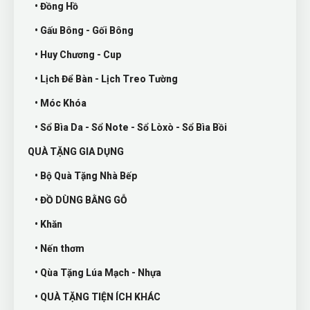
• Đồng Hồ
• Gấu Bông - Gối Bông
• Huy Chương - Cup
• Lịch Để Bàn - Lịch Treo Tường
• Móc Khóa
• Sổ Bìa Da - Sổ Note - Sổ Lòxò - Sổ Bìa Bồi
QUÀ TẶNG GIA DỤNG
• Bộ Quà Tặng Nhà Bếp
• ĐỒ DÙNG BẰNG GỖ
• Khăn
• Nến thơm
• Qùa Tặng Lúa Mạch - Nhựa
• QUÀ TẶNG TIỆN ÍCH KHÁC