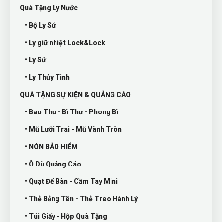
Quà Tặng Ly Nước
• Bộ Ly Sứ
• Ly giữ nhiệt Lock&Lock
• Ly Sứ
• Ly Thủy Tinh
QUÀ TẶNG SỰ KIỆN & QUẢNG CÁO
• Bao Thư - Bì Thư - Phong Bì
• Mũ Lưỡi Trai - Mũ Vành Tròn
• NÓN BẢO HIỂM
• Ô Dù Quảng Cáo
• Quạt Để Bàn - Cầm Tay Mini
• Thẻ Bảng Tên - Thẻ Treo Hành Lý
• Túi Giấy - Hộp Quà Tặng