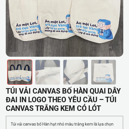
TÚI VẢI CANVAS BỐ HÀN QUAI DÂY
ĐAI IN LOGO THEO YÊU CẦU – TÚI
CANVAS TRẮNG KEM CÓ LÓT
Túi vải canvas bố Hàn hạt nhỏ màu trắng kem là lựa chọn