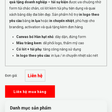
quà tặng doanh nghiệp – túi sự kiện
được ưa chuộng nhờ
form túi chắc chắn, có lót kèm túi phụ tiện dụng và quai
xách bằng dây đai bền đẹp. Sản phẩm hỗ trợ
in logo theo
yêu cầu
bằng
in lụa
hoặc
in chuyển nhiệt
, phù hợp cho
branding, activation và quà tặng kèm đơn hàng.
Canvas bố Hàn hạt nhỏ
: dày dặn, đứng form
Màu trắng kem
: dễ phối logo, thẩm mỹ cao
Có lót + túi phụ
: tăng công năng sử dụng
In logo theo yêu cầu
: in lụa / in chuyển nhiệt sắc nét
Liên hệ
Đơn giá:
Liên hệ mua hàng
Danh mục sản phẩm