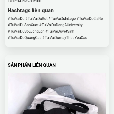
Tân Phú, Hồ Chí Minh
Hashtags liên quan
#TuiVaiDu #TuiVaiDuRut #TuiVaiDuInLogo #TuiVaiDuGiaRe
#TuiVaiDuSanXuat #TuiVaiDuDongAUniversity
#TuiVaiDuSoLuongLon #TuiVaiDuyetSinh
#TuiVaiDuQuangCao #TuiVaiDumayTheoYeuCau
SẢN PHẨM LIÊN QUAN