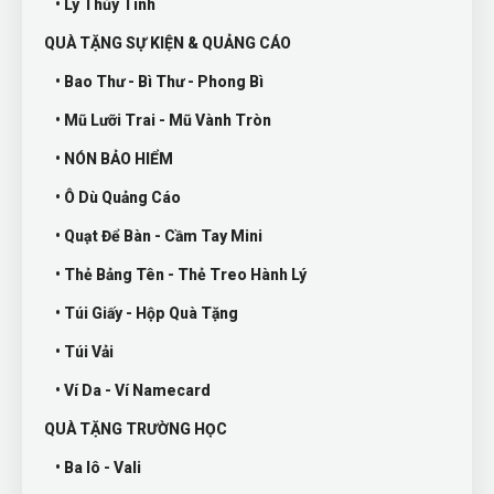
• Ly Thủy Tinh
QUÀ TẶNG SỰ KIỆN & QUẢNG CÁO
• Bao Thư - Bì Thư - Phong Bì
• Mũ Lưỡi Trai - Mũ Vành Tròn
• NÓN BẢO HIỂM
• Ô Dù Quảng Cáo
• Quạt Để Bàn - Cầm Tay Mini
• Thẻ Bảng Tên - Thẻ Treo Hành Lý
• Túi Giấy - Hộp Quà Tặng
• Túi Vải
• Ví Da - Ví Namecard
QUÀ TẶNG TRƯỜNG HỌC
• Ba lô - Vali