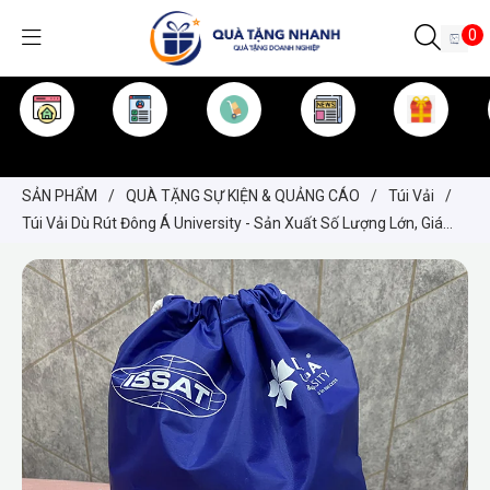
0
TRANG CHỦ
GIỚI THIỆU
SẢN PHẨM
TIN TỨC
KINH NGHIỆM
QUÀ TẶNG
SẢN PHẨM
/
QUÀ TẶNG SỰ KIỆN & QUẢNG CÁO
/
Túi Vải
/
Túi Vải Dù Rút Đông Á University - Sản Xuất Số Lượng Lớn, Giá
Tốt