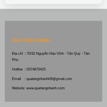
QUÀ TẶNG NHANH
Địa chỉ : 70/32 Nguyễn Háo Vĩnh - Tân Quý - Tân
Phú
Hotline : 0374870425
Email :
quatangnhanh09@gmail.com
Website:
www.quatangnhanh.com