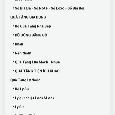
• Sổ Bìa Da - Sổ Note - Sổ Lòxò - Sổ Bìa Bồi
QUÀ TẶNG GIA DỤNG
• Bộ Quà Tặng Nhà Bếp
• ĐỒ DÙNG BẰNG GỖ
• Khăn
• Nến thơm
• Qùa Tặng Lúa Mạch - Nhựa
• QUÀ TẶNG TIỆN ÍCH KHÁC
Quà Tặng Ly Nước
• Bộ Ly Sứ
• Ly giữ nhiệt Lock&Lock
• Ly Sứ