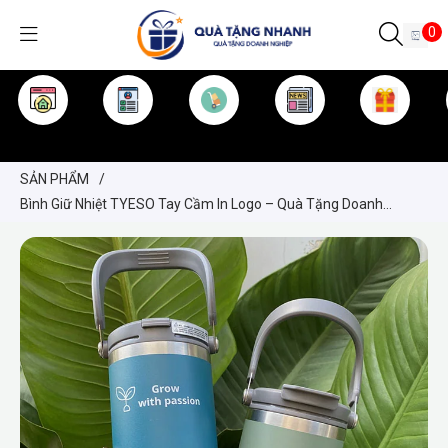
0
TRANG CHỦ
GIỚI THIỆU
SẢN PHẨM
TIN TỨC
KINH NGHIỆM
QUÀ TẶNG
SẢN PHẨM
/
Bình Giữ Nhiệt TYESO Tay Cầm In Logo – Quà Tặng Doanh
Nghiệp Sang Trọng, Bền Đẹp