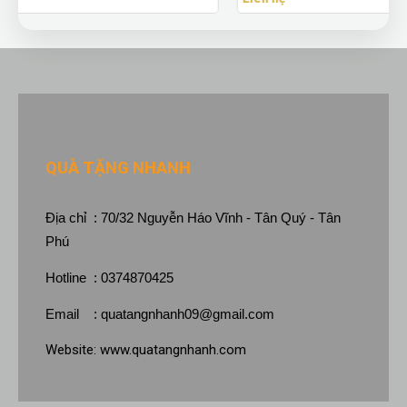
QUÀ TẶNG NHANH
Địa chỉ : 70/32 Nguyễn Háo Vĩnh - Tân Quý - Tân
Phú
Hotline : 0374870425
Email :
quatangnhanh09@gmail.com
Website:
www.quatangnhanh.com