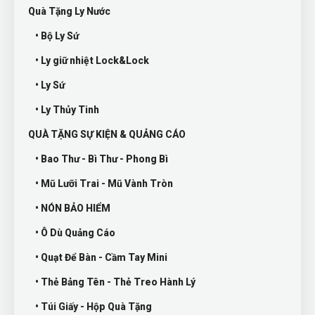
Quà Tặng Ly Nước
• Bộ Ly Sứ
• Ly giữ nhiệt Lock&Lock
• Ly Sứ
• Ly Thủy Tinh
QUÀ TẶNG SỰ KIỆN & QUẢNG CÁO
• Bao Thư - Bì Thư - Phong Bì
• Mũ Lưỡi Trai - Mũ Vành Tròn
• NÓN BẢO HIỂM
• Ô Dù Quảng Cáo
• Quạt Để Bàn - Cầm Tay Mini
• Thẻ Bảng Tên - Thẻ Treo Hành Lý
• Túi Giấy - Hộp Quà Tặng