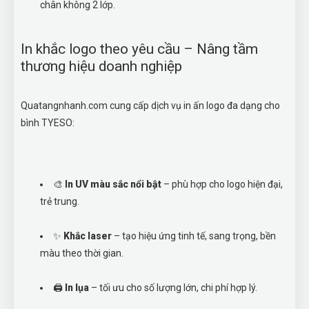
chân không 2 lớp.
In khắc logo theo yêu cầu – Nâng tầm
thương hiệu doanh nghiệp
Quatangnhanh.com cung cấp dịch vụ in ấn logo đa dạng cho
bình TYESO:
🎨
In UV màu sắc nổi bật
– phù hợp cho logo hiện đại,
trẻ trung.
✨
Khắc laser
– tạo hiệu ứng tinh tế, sang trọng, bền
màu theo thời gian.
🖨️
In lụa
– tối ưu cho số lượng lớn, chi phí hợp lý.