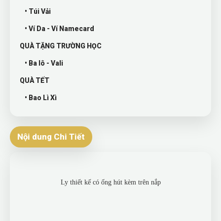
• Túi Vải
• Ví Da - Ví Namecard
QUÀ TẶNG TRƯỜNG HỌC
• Ba lô - Vali
QUÀ TẾT
• Bao Lì Xì
Nội dung Chi Tiết
Ly thiết kế có ống hút kèm trên nắp