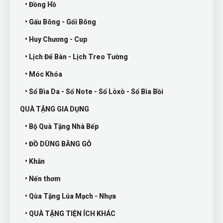
• Đồng Hồ
• Gấu Bông - Gối Bông
• Huy Chương - Cup
• Lịch Để Bàn - Lịch Treo Tường
• Móc Khóa
• Sổ Bìa Da - Sổ Note - Sổ Lòxò - Sổ Bìa Bồi
QUÀ TẶNG GIA DỤNG
• Bộ Quà Tặng Nhà Bếp
• ĐỒ DÙNG BẰNG GỖ
• Khăn
• Nến thơm
• Qùa Tặng Lúa Mạch - Nhựa
• QUÀ TẶNG TIỆN ÍCH KHÁC