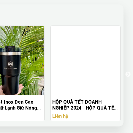
ệt Inox Đen Cao
HỘP QUÀ TẾT DOANH
Tú
iữ Lạnh Giữ Nóng
NGHIỆP 2024 - HỘP QUÀ TẾT
In
 Lớn
GIỎ TRE ĐẬM CHẤT VIỆT
Lư
Liên hệ
Li