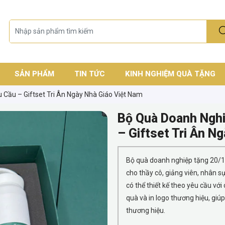
SẢN PHẨM
TIN TỨC
KINH NGHIỆM QUÀ TẶNG
Cầu – Giftset Tri Ân Ngày Nhà Giáo Việt Nam
Bộ Quà Doanh Nghi
– Giftset Tri Ân N
Bộ quà doanh nghiệp tặng 20/11
cho thầy cô, giảng viên, nhân s
có thể thiết kế theo yêu cầu vớ
quà và in logo thương hiệu, giúp
thương hiệu.