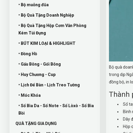
• Bộ muỗng đũa
• Bộ Quà Tặng Doanh Nghiệp
• Bộ Quà Tặng Hộp Cơm Văn Phòng
Kém Túi Đựng
• BÚT KIM LOẠI & HIGHLIGHT
• Đồng Hồ
• Gấu Bông - Gối Bông
Bộ quà doanh
• Huy Chương - Cup
trong dịp Ng
đồng bộ, in l
• Lịch Để Bàn - Lịch Treo Tường
Thành 
• Móc Khóa
Sổ ta
• Sổ Bìa Da - Sổ Note - Sổ Lòxò - Sổ Bìa
Bình 
Bồi
Dây đ
QUÀ TẶNG GIA DỤNG
Hộp q