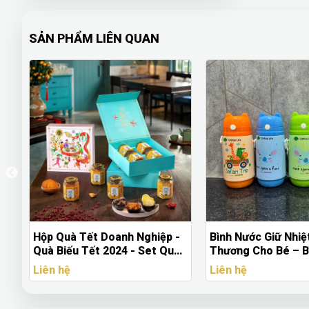
SẢN PHẨM LIÊN QUAN
Hộp Quà Tết Doanh Nghiệp -
Bình Nước Giữ Nhiệ
Quà Biếu Tết 2024 - Set Quà
Thương Cho Bé – B
Tết In Logo Đẹp
Nhiệt Inox 304 In 
Liên hệ
Liên hệ
Yêu Cầu