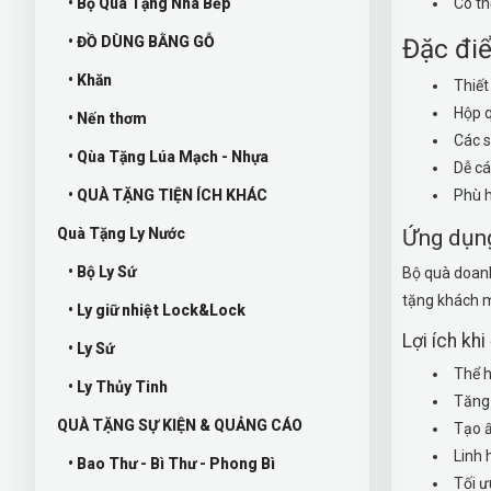
• Bộ Quà Tặng Nhà Bếp
Có th
• ĐỒ DÙNG BẰNG GỖ
Đặc điể
• Khăn
Thiết
Hộp q
• Nến thơm
Các s
• Qùa Tặng Lúa Mạch - Nhựa
Dễ cá
• QUÀ TẶNG TIỆN ÍCH KHÁC
Phù h
Quà Tặng Ly Nước
Ứng dụng
• Bộ Ly Sứ
Bộ quà doanh
tặng khách m
• Ly giữ nhiệt Lock&Lock
Lợi ích kh
• Ly Sứ
Thể h
• Ly Thủy Tinh
Tăng 
QUÀ TẶNG SỰ KIỆN & QUẢNG CÁO
Tạo ấ
Linh 
• Bao Thư - Bì Thư - Phong Bì
Tối ư