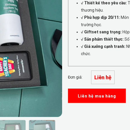
√
Thiết kế theo yêu cầu:
T
thương hiệu.
√
Phù hợp dịp 20/11:
Món q
trường học.
√
Giftset sang trọng:
Hộp 
√
Sản phẩm thiết thực:
Sổ 
√
Giá xưởng cạnh tranh:
Nh
chức.
Liên hệ
Đơn giá:
Liên hệ mua hàng