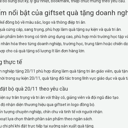
ể bổ sung bút ký, ly giữ nhiệt, bookmark, thiệp chúc mừng theo yêu cầu.
m nổi bật của giftset quà tặng doanh ng
 kế đồng bộ về màu sắc, logo và thông điệp tri ân.
uà cứng cáp, sang trọng, phù hợp làm quà tặng sự kiện và quà tri ân.
ản phẩm bên trong có tính ứng dụng cao, phù hợp môi trường học tập và
 nhân hóa theo từng doanh nghiệp, trường học, trung tâm hoặc chiến dị
ợp cho cả quà tặng số lượng ít lẫn đơn hàng lớn.
 thực tế
 nghiệp tặng 20/11 phù hợp dùng làm quà tặng tri ân giáo viên, quà tặng
ời trong sự kiện 20/11, quà tặng đối tác trong lĩnh vực giáo dục và quà
i đặt bộ quà 20/11 theo yêu cầu
iện sự trân trọng và tri ân với thầy cô, giảng viên và đội ngũ đào tạo.
độ nhận diện thương hiệu qua giftset in logo đồng bộ.
n tượng chuyên nghiệp, chỉn chu và tinh tế với người nhận.
hoạt lựa chọn thành phần sản phẩm theo ngân sách.
u chi phí khi đặt trực tiếp tại xưởng sản xuất quà tặng.