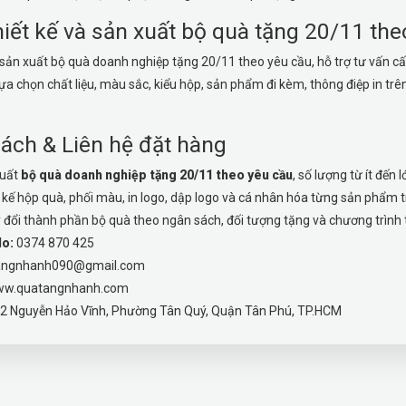
iết kế và sản xuất bộ quà tặng 20/11 the
ản xuất bộ quà doanh nghiệp tặng 20/11 theo yêu cầu, hỗ trợ tư vấn cấ
lựa chọn chất liệu, màu sắc, kiểu hộp, sản phẩm đi kèm, thông điệp in t
ách & Liên hệ đặt hàng
xuất
bộ quà doanh nghiệp tặng 20/11 theo yêu cầu
, số lượng từ ít đến l
t kế hộp quà, phối màu, in logo, dập logo và cá nhân hóa từng sản phẩm t
y đổi thành phần bộ quà theo ngân sách, đối tượng tặng và chương trình t
lo:
0374 870 425
angnhanh090@gmail.com
w.quatangnhanh.com
2 Nguyễn Hảo Vĩnh, Phường Tân Quý, Quận Tân Phú, TP.HCM