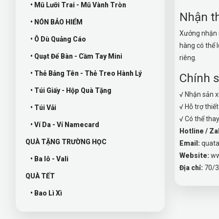
• Mũ Lưỡi Trai - Mũ Vành Tròn
Nhận th
• NÓN BẢO HIỂM
Xưởng nhận s
• Ô Dù Quảng Cáo
hàng có thể 
• Quạt Để Bàn - Cầm Tay Mini
riêng.
• Thẻ Bảng Tên - Thẻ Treo Hành Lý
Chính s
• Túi Giấy - Hộp Quà Tặng
√ Nhận sản 
√ Hỗ trợ thiế
• Túi Vải
√ Có thể tha
• Ví Da - Ví Namecard
Hotline / Za
QUÀ TẶNG TRƯỜNG HỌC
Email:
quat
Website:
ww
• Ba lô - Vali
Địa chỉ:
70/3
QUÀ TẾT
• Bao Lì Xì