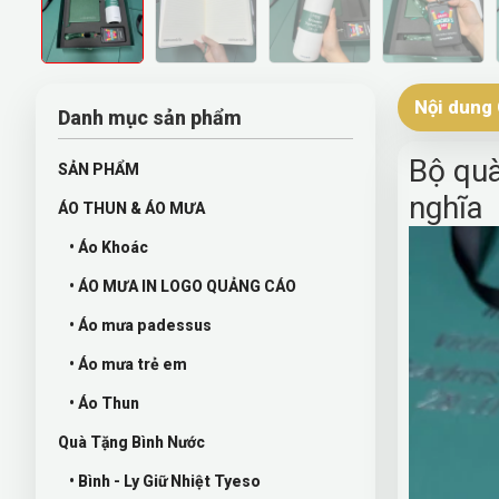
Nội dung 
Danh mục sản phẩm
Bộ quà
SẢN PHẨM
nghĩa
ÁO THUN & ÁO MƯA
• Áo Khoác
• ÁO MƯA IN LOGO QUẢNG CÁO
• Áo mưa padessus
• Áo mưa trẻ em
• Áo Thun
Quà Tặng Bình Nước
• Bình - Ly Giữ Nhiệt Tyeso