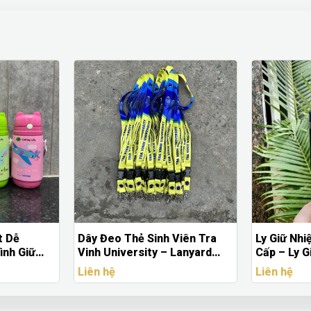
t Dễ
Dây Đeo Thẻ Sinh Viên Tra
Ly Giữ Nhi
ình Giữ
Vinh University – Lanyard
Cấp – Ly G
Hình Theo
Satin In Logo
Dung Tích
Liên hệ
Liên hệ