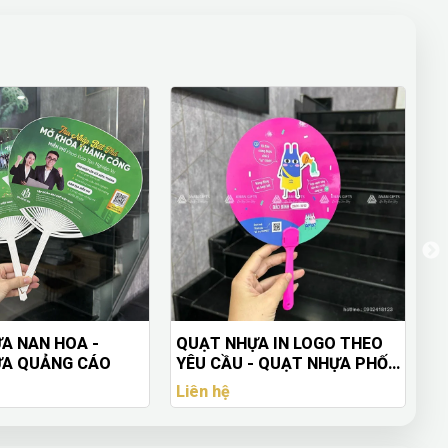
A IN LOGO THEO
Quạt Nan Cao Đẳng Kiên
Bì
- QUẠT NHỰA PHỐI
Giang - Quạt Nan In Logo
L
OGO
Theo Yêu Cầu
C
Liên hệ
Li