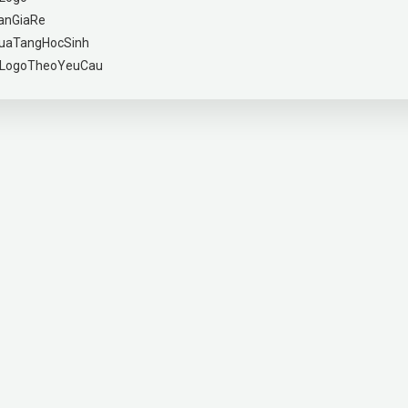
anGiaRe
uaTangHocSinh
nLogoTheoYeuCau