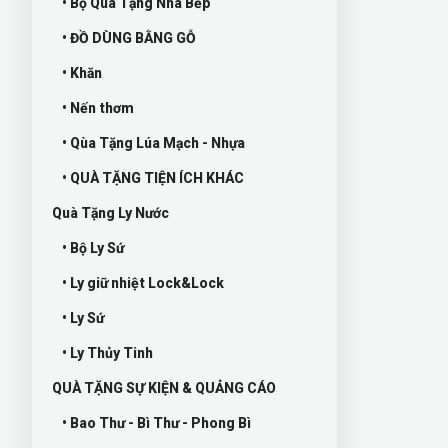
• Bộ Quà Tặng Nhà Bếp
• ĐỒ DÙNG BẰNG GỖ
• Khăn
• Nến thơm
• Qùa Tặng Lúa Mạch - Nhựa
• QUÀ TẶNG TIỆN ÍCH KHÁC
Quà Tặng Ly Nước
• Bộ Ly Sứ
• Ly giữ nhiệt Lock&Lock
• Ly Sứ
• Ly Thủy Tinh
QUÀ TẶNG SỰ KIỆN & QUẢNG CÁO
• Bao Thư - Bì Thư - Phong Bì