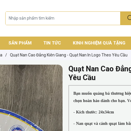
SẢN PHẨM
TIN TỨC
KINH NGHIỆM QUÀ TẶNG
ựa
/
Quạt Nan Cao Đẳng Kiên Giang - Quạt Nan In Logo Theo Yêu Cầu
Quạt Nan Cao Đẳng
Yêu Cầu
Bạn muốn quảng bá thương hiệu
chọn hoàn hảo dành cho bạn. Vớ
- Kích thước: 24x34cm
- Nan quạt và cánh quạt làm bă