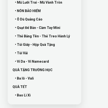
• Mũ Lưỡi Trai - Mũ Vành Tròn
• NÓN BẢO HIỂM
• Ô Dù Quảng Cáo
• Quạt Để Bàn - Cầm Tay Mini
• Thẻ Bảng Tên - Thẻ Treo Hành Lý
• Túi Giấy - Hộp Quà Tặng
• Túi Vải
• Ví Da - Ví Namecard
QUÀ TẶNG TRƯỜNG HỌC
• Ba lô - Vali
QUÀ TẾT
• Bao Lì Xì