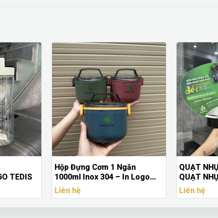
găn
QUẠT NHỰA NAN HOA -
QUẠT NHỰ
In Logo
QUẠT NHỰA QUẢNG CÁO
YÊU CẦU 
MÀU IN L
Liên hệ
Liên hệ