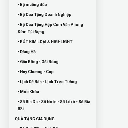
• Bộ muỗng đũa
• Bộ Quà Tặng Doanh Nghiệp
• Bộ Quà Tặng Hộp Cơm Văn Phòng
Kém Túi Đựng
• BÚT KIM LOẠI & HIGHLIGHT
• Đồng Hồ
• Gấu Bông - Gối Bông
• Huy Chương - Cup
• Lịch Để Bàn - Lịch Treo Tường
• Móc Khóa
• Sổ Bìa Da - Sổ Note - Sổ Lòxò - Sổ Bìa
Bồi
QUÀ TẶNG GIA DỤNG