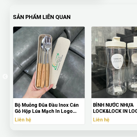
SẢN PHẨM LIÊN QUAN
n
BÌNH NƯỚC NHỰA
Hộp Đựng Cơm 1 N
LOCK&LOCK IN LOGO TEDIS
1000ml Inox 304 – 
Theo Yêu Cầu
Liên hệ
Liên hệ