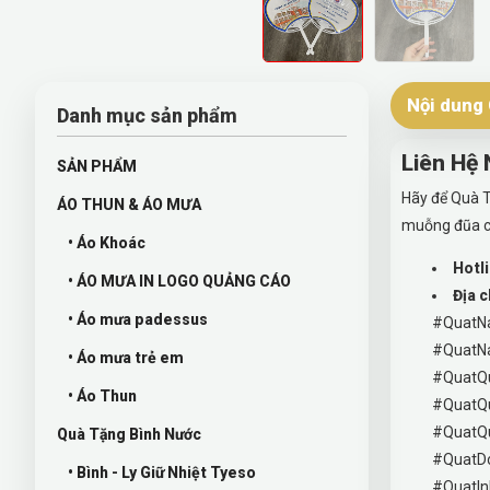
Nội dung 
Danh mục sản phẩm
Liên Hệ
SẢN PHẨM
Hãy để Quà T
ÁO THUN & ÁO MƯA
muỗng đũa c
• Áo Khoác
Hotli
• ÁO MƯA IN LOGO QUẢNG CÁO
Địa c
• Áo mưa padessus
#QuatN
#QuatN
• Áo mưa trẻ em
#QuatQ
• Áo Thun
#QuatQ
#QuatQ
Quà Tặng Bình Nước
#QuatD
• Bình - Ly Giữ Nhiệt Tyeso
#QuatIn