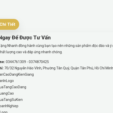
Chi Tiết
 Ngay Để Được Tư Vấn
ặng Nhanh đồng hành cùng bạn tạo nên những sản phẩm độc đáo và ý ngh
hất lượng cao và đáp ứng nhanh chóng.
ne:
0344761309 - 0374870425
hỉ:
70/32 Nguyễn Háo Vĩnh, Phường Tân Quý, Quận Tân Phú, Hồ Chí Min
anCaoDangKienGiang
anInLogo
uaTangCaoDang
uangCao
uaTangSuKien
oanhNghiep
Logo