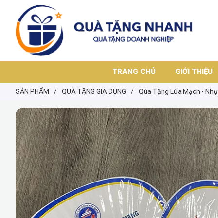
TRANG CHỦ
GIỚI THIỆU
SẢN PHẨM
/
QUÀ TẶNG GIA DỤNG
/
Qùa Tặng Lúa Mạch - Nh