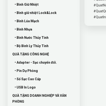
• Bình Giữ Nhiệt
#QuatN
#QuatQ
• Bình giữ nhiệt Lock&Lock
#QuatI
• Bình Lúa Mạch
• Bình Nhựa
• Bình Nước Thủy Tinh
• Bộ Bình Ly Thủy Tinh
QUÀ TẶNG CÔNG NGHỆ
• Adapter - Sạc chuyển đổi.
• Pin Dự Phòng
• Sổ Sạc Cao Cấp
• USB In Logo
QUÀ TẶNG DOANH NGHIỆP VÀ VĂN
PHÒNG