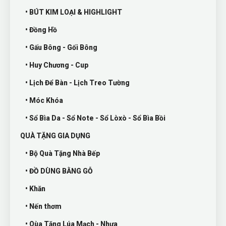
• BÚT KIM LOẠI & HIGHLIGHT
• Đồng Hồ
• Gấu Bông - Gối Bông
• Huy Chương - Cup
• Lịch Để Bàn - Lịch Treo Tường
• Móc Khóa
• Sổ Bìa Da - Sổ Note - Sổ Lòxò - Sổ Bìa Bồi
QUÀ TẶNG GIA DỤNG
• Bộ Quà Tặng Nhà Bếp
• ĐỒ DÙNG BẰNG GỖ
• Khăn
• Nến thơm
• Qùa Tặng Lúa Mạch - Nhựa