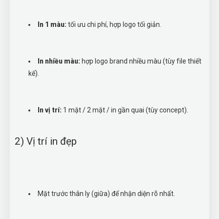
In 1 màu:
tối ưu chi phí, hợp logo tối giản.
In nhiều màu:
hợp logo brand nhiều màu (tùy file thiết
kế).
In vị trí:
1 mặt / 2 mặt / in gần quai (tùy concept).
2) Vị trí in đẹp
Mặt trước thân ly (giữa) để nhận diện rõ nhất.