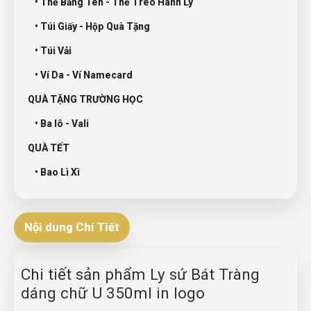
• Thẻ Bảng Tên - Thẻ Treo Hành Lý
• Túi Giấy - Hộp Quà Tặng
• Túi Vải
• Ví Da - Ví Namecard
QUÀ TẶNG TRƯỜNG HỌC
• Ba lô - Vali
QUÀ TẾT
• Bao Lì Xì
Nội dung Chi Tiết
Chi tiết sản phẩm Ly sứ Bát Tràng
dáng chữ U 350ml in logo