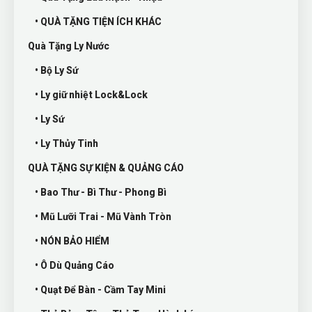
• QUÀ TẶNG TIỆN ÍCH KHÁC
Quà Tặng Ly Nước
• Bộ Ly Sứ
• Ly giữ nhiệt Lock&Lock
• Ly Sứ
• Ly Thủy Tinh
QUÀ TẶNG SỰ KIỆN & QUẢNG CÁO
• Bao Thư - Bì Thư - Phong Bì
• Mũ Lưỡi Trai - Mũ Vành Tròn
• NÓN BẢO HIỂM
• Ô Dù Quảng Cáo
• Quạt Để Bàn - Cầm Tay Mini