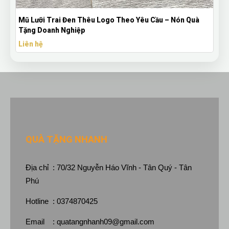
Mũ Lưỡi Trai Đen Thêu Logo Theo Yêu Cầu – Nón Quà
Tặng Doanh Nghiệp
Liên hệ
QUÀ TẶNG NHANH
Địa chỉ : 70/32 Nguyễn Háo Vĩnh - Tân Quý - Tân
Phú
Hotline : 0374870425
Email :
quatangnhanh09@gmail.com