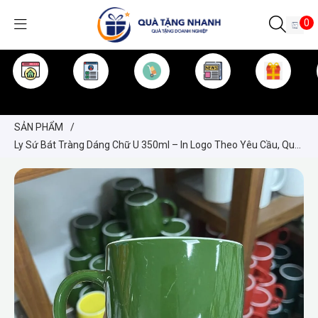
0
TRANG CHỦ
GIỚI THIỆU
SẢN PHẨM
TIN TỨC
KINH NGHIỆM
QUÀ TẶNG
SẢN PHẨM
/
Ly Sứ Bát Tràng Dáng Chữ U 350ml – In Logo Theo Yêu Cầu, Quà
Tặng Doanh Nghiệp