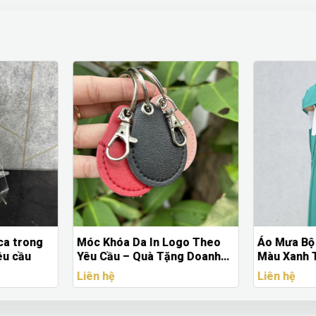
ogo Theo
Áo Mưa Bộ Choàng Trùm Đầu
Đế Lót Ly 
ng Doanh
Màu Xanh Trắng – Áo Mưa In
Tea & Cof
Theo Yêu Cầu
Theo Yêu 
Liên hệ
Liên hệ