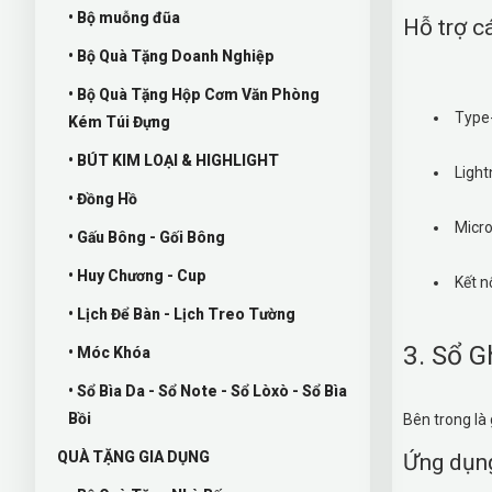
• Bộ muỗng đũa
Hỗ trợ c
• Bộ Quà Tặng Doanh Nghiệp
• Bộ Quà Tặng Hộp Cơm Văn Phòng
Type
Kém Túi Đựng
• BÚT KIM LOẠI & HIGHLIGHT
Light
• Đồng Hồ
Micr
• Gấu Bông - Gối Bông
• Huy Chương - Cup
Kết n
• Lịch Để Bàn - Lịch Treo Tường
3. Sổ G
• Móc Khóa
• Sổ Bìa Da - Sổ Note - Sổ Lòxò - Sổ Bìa
Bồi
Bên trong là 
QUÀ TẶNG GIA DỤNG
Ứng dụng