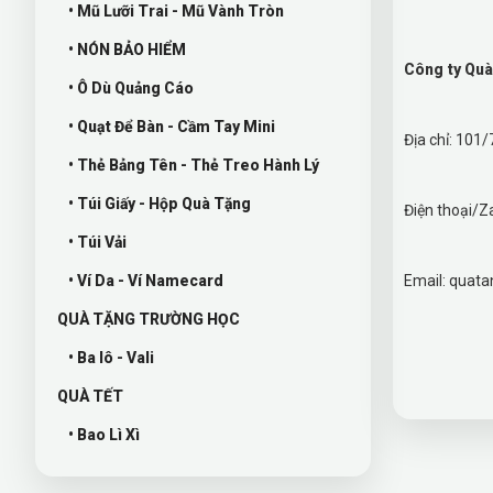
• Mũ Lưỡi Trai - Mũ Vành Tròn
• NÓN BẢO HIỂM
Công ty Qu
• Ô Dù Quảng Cáo
• Quạt Để Bàn - Cầm Tay Mini
Địa chỉ: 101
• Thẻ Bảng Tên - Thẻ Treo Hành Lý
• Túi Giấy - Hộp Quà Tặng
Điện thoại/Z
• Túi Vải
• Ví Da - Ví Namecard
Email: qua
QUÀ TẶNG TRƯỜNG HỌC
• Ba lô - Vali
QUÀ TẾT
• Bao Lì Xì