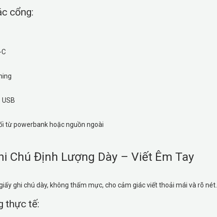
ác cổng:
-C
ning
o USB
ối từ powerbank hoặc nguồn ngoài
hi Chú Định Lượng Dày – Viết Êm Tay
giấy ghi chú dày, không thấm mực, cho cảm giác viết thoải mái và rõ nét.
 thực tế: