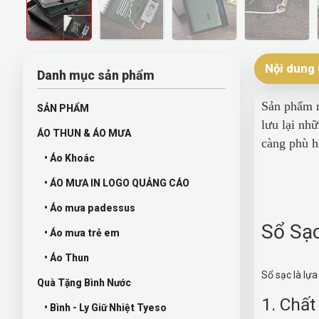
Nội dung 
Danh mục sản phẩm
Sản phẩm n
SẢN PHẨM
lưu lại nh
ÁO THUN & ÁO MƯA
càng phù 
• Áo Khoác
• ÁO MƯA IN LOGO QUẢNG CÁO
Sổ c
• Áo mưa padessus
Sổ Sạc
• Áo mưa trẻ em
• Áo Thun
Sổ sạc là lựa
Quà Tặng Bình Nước
1. Chất
• Bình - Ly Giữ Nhiệt Tyeso