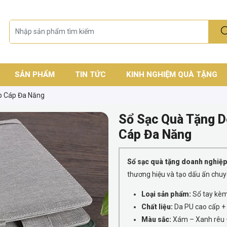
SẢN PHẨM
TIN TỨC
KINH NGHIỆM QUÀ TẶNG
p Cáp Đa Năng
Sổ Sạc Quà Tặng D
Cáp Đa Năng
Sổ sạc quà tặng doanh nghiệ
thương hiệu và tạo dấu ấn chuy
Loại sản phẩm:
Sổ tay kèm
Chất liệu:
Da PU cao cấp + 
Màu sắc:
Xám – Xanh rêu 