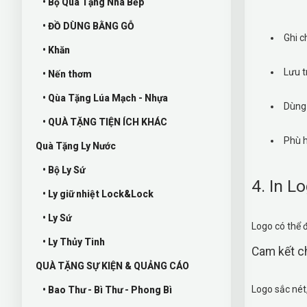
• Bộ Quà Tặng Nhà Bếp
• ĐỒ DÙNG BẰNG GỖ
Ghi c
• Khăn
Lưu t
• Nến thơm
• Qùa Tặng Lúa Mạch - Nhựa
Dùng 
• QUÀ TẶNG TIỆN ÍCH KHÁC
Phù h
Quà Tặng Ly Nước
• Bộ Ly Sứ
4. In L
• Ly giữ nhiệt Lock&Lock
• Ly Sứ
Logo có thể 
• Ly Thủy Tinh
Cam kết c
QUÀ TẶNG SỰ KIỆN & QUẢNG CÁO
Logo sắc nét
• Bao Thư - Bì Thư - Phong Bì