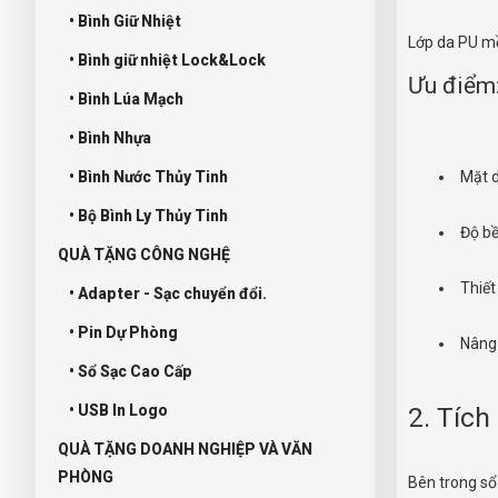
• Bình Giữ Nhiệt
Lớp da PU mề
• Bình giữ nhiệt Lock&Lock
Ưu điểm
• Bình Lúa Mạch
• Bình Nhựa
• Bình Nước Thủy Tinh
Mặt 
• Bộ Bình Ly Thủy Tinh
Độ bề
QUÀ TẶNG CÔNG NGHỆ
Thiết 
• Adapter - Sạc chuyển đổi.
• Pin Dự Phòng
Nâng 
• Sổ Sạc Cao Cấp
• USB In Logo
2. Tíc
QUÀ TẶNG DOANH NGHIỆP VÀ VĂN
PHÒNG
Bên trong sổ 