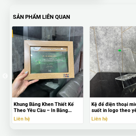
SẢN PHẨM LIÊN QUAN
Kệ để điện thoại mica trong
Móc Khóa Da In L
suốt in logo theo yêu cầu
Yêu Cầu – Quà Tặ
ng
Nghiệp Giá Sỉ
Liên hệ
Liên hệ