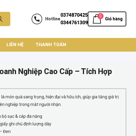
0374870425
0
Hotline
Giỏ hàng
0344761309
LIÊN HỆ
THANH TOÁN
oanh Nghiệp Cao Cấp – Tích Hợp
p
là món quà sang trọng, hiện đại và hữu ích, giúp gia tăng giá trị
ên nghiệp trong mắt người nhận.
 bộ sạc & cáp đa năng
giấy ghi chú định lượng dày
– Đen