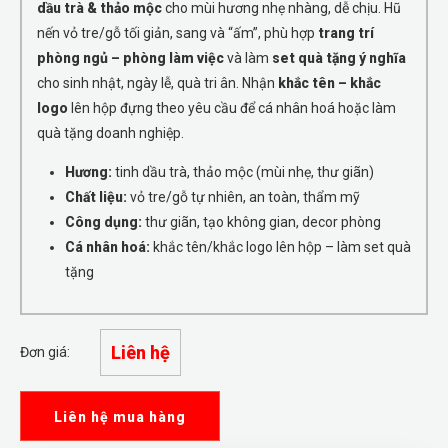
dầu trà & thảo mộc
cho mùi hương nhẹ nhàng, dễ chịu. Hũ
nến vỏ tre/gỗ tối giản, sang và “ấm”, phù hợp
trang trí
phòng ngủ – phòng làm việc
và làm
set quà tặng ý nghĩa
cho sinh nhật, ngày lễ, quà tri ân. Nhận
khắc tên – khắc
logo
lên hộp đựng theo yêu cầu để cá nhân hoá hoặc làm
quà tặng doanh nghiệp.
Hương:
tinh dầu trà, thảo mộc (mùi nhẹ, thư giãn)
Chất liệu:
vỏ tre/gỗ tự nhiên, an toàn, thẩm mỹ
Công dụng:
thư giãn, tạo không gian, decor phòng
Cá nhân hoá:
khắc tên/khắc logo lên hộp – làm set quà
tặng
Liên hệ
Đơn giá:
Liên hệ mua hàng