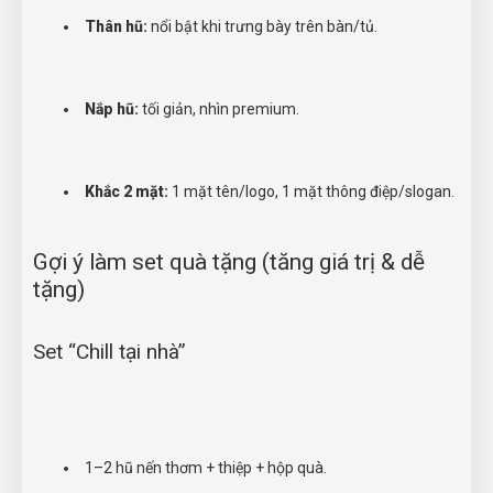
Thân hũ:
nổi bật khi trưng bày trên bàn/tủ.
Nắp hũ:
tối giản, nhìn premium.
Khắc 2 mặt:
1 mặt tên/logo, 1 mặt thông điệp/slogan.
Gợi ý làm set quà tặng (tăng giá trị & dễ
tặng)
Set “Chill tại nhà”
1–2 hũ nến thơm + thiệp + hộp quà.