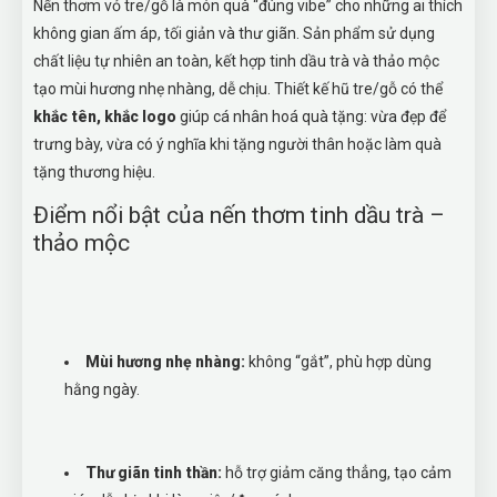
Nến thơm vỏ tre/gỗ là món quà “đúng vibe” cho những ai thích
không gian ấm áp, tối giản và thư giãn. Sản phẩm sử dụng
chất liệu tự nhiên an toàn, kết hợp tinh dầu trà và thảo mộc
tạo mùi hương nhẹ nhàng, dễ chịu. Thiết kế hũ tre/gỗ có thể
khắc tên, khắc logo
giúp cá nhân hoá quà tặng: vừa đẹp để
trưng bày, vừa có ý nghĩa khi tặng người thân hoặc làm quà
tặng thương hiệu.
Điểm nổi bật của nến thơm tinh dầu trà –
thảo mộc
Mùi hương nhẹ nhàng:
không “gắt”, phù hợp dùng
hằng ngày.
Thư giãn tinh thần:
hỗ trợ giảm căng thẳng, tạo cảm