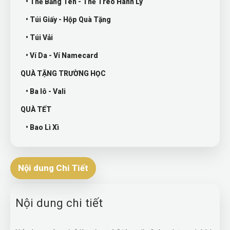
• Thẻ Bảng Tên - Thẻ Treo Hành Lý
• Túi Giấy - Hộp Quà Tặng
• Túi Vải
• Ví Da - Ví Namecard
QUÀ TẶNG TRƯỜNG HỌC
• Ba lô - Vali
QUÀ TẾT
• Bao Lì Xì
Nội dung Chi Tiết
Nội dung chi tiết