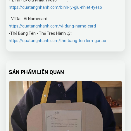
- Bình - Ly Giữ Nhiệt Tyeso :
https://quatangnhanh.com/binh-ly-giu-nhiet-tyeso
- Ví Da - Ví Namecard :
https://quatangnhanh.com/vi-dung-name-card
-Thẻ Bảng Tên - Thẻ Treo Hành Lý :
https://quatangnhanh.com/the-bang-ten-kim-gai-ao
SẢN PHẨM LIÊN QUAN