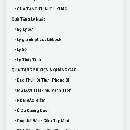
• QUÀ TẶNG TIỆN ÍCH KHÁC
Quà Tặng Ly Nước
• Bộ Ly Sứ
• Ly giữ nhiệt Lock&Lock
• Ly Sứ
• Ly Thủy Tinh
QUÀ TẶNG SỰ KIỆN & QUẢNG CÁO
• Bao Thư - Bì Thư - Phong Bì
• Mũ Lưỡi Trai - Mũ Vành Tròn
• NÓN BẢO HIỂM
• Ô Dù Quảng Cáo
• Quạt Để Bàn - Cầm Tay Mini