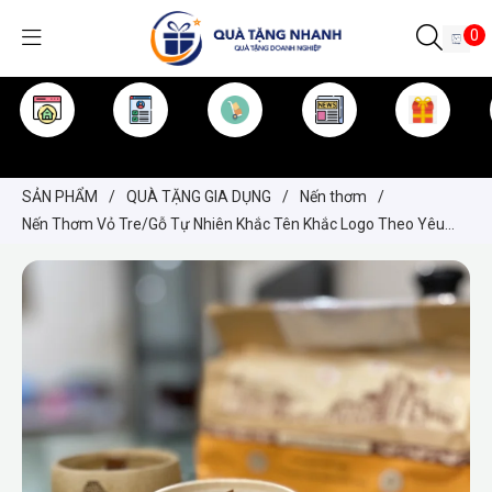
0
TRANG CHỦ
GIỚI THIỆU
SẢN PHẨM
TIN TỨC
KINH NGHIỆM
QUÀ TẶNG
SẢN PHẨM
/
QUÀ TẶNG GIA DỤNG
/
Nến thơm
/
Nến Thơm Vỏ Tre/Gỗ Tự Nhiên Khắc Tên Khắc Logo Theo Yêu
Cầu – Set Quà Tặng Thư Giãn, Trang Trí