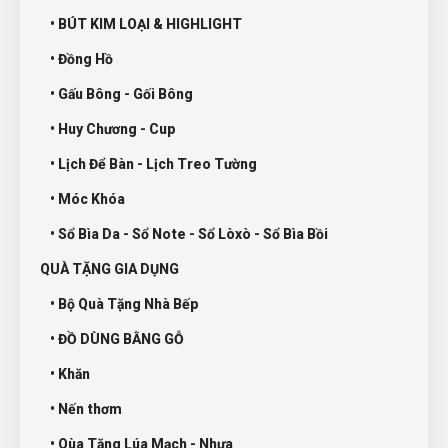
• BÚT KIM LOẠI & HIGHLIGHT
• Đồng Hồ
• Gấu Bông - Gối Bông
• Huy Chương - Cup
• Lịch Để Bàn - Lịch Treo Tường
• Móc Khóa
• Sổ Bìa Da - Sổ Note - Sổ Lòxò - Sổ Bìa Bồi
QUÀ TẶNG GIA DỤNG
• Bộ Quà Tặng Nhà Bếp
• ĐỒ DÙNG BẰNG GỖ
• Khăn
• Nến thơm
• Qùa Tặng Lúa Mạch - Nhựa