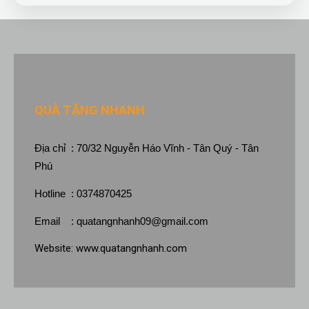
QUÀ TẶNG NHANH
Địa chỉ : 70/32 Nguyễn Háo Vĩnh - Tân Quý - Tân
Phú
Hotline : 0374870425
Email :
quatangnhanh09@gmail.com
Website:
www.quatangnhanh.com