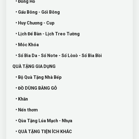
• Đồng Hồ
• Gấu Bông - Gối Bông
• Huy Chương - Cup
• Lịch Để Bàn - Lịch Treo Tường
• Móc Khóa
• Sổ Bìa Da - Sổ Note - Sổ Lòxò - Sổ Bìa Bồi
QUÀ TẶNG GIA DỤNG
• Bộ Quà Tặng Nhà Bếp
• ĐỒ DÙNG BẰNG GỖ
• Khăn
• Nến thơm
• Qùa Tặng Lúa Mạch - Nhựa
• QUÀ TẶNG TIỆN ÍCH KHÁC