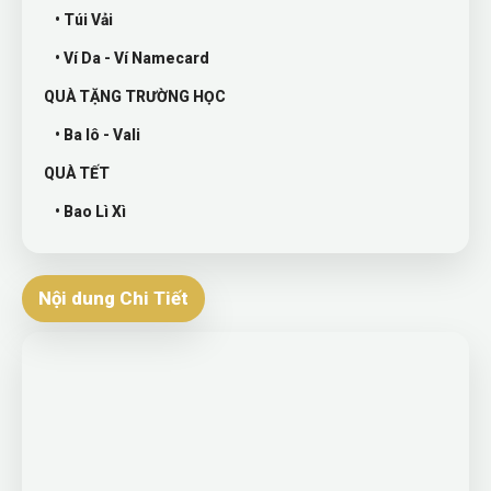
• Túi Vải
• Ví Da - Ví Namecard
QUÀ TẶNG TRƯỜNG HỌC
• Ba lô - Vali
QUÀ TẾT
• Bao Lì Xì
Nội dung Chi Tiết