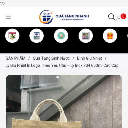
"/>
0
TRANG CHỦ
GIỚI THIỆU
SẢN PHẨM
TIN TỨC
KINH NGHIỆM
QUÀ TẶNG
SẢN PHẨM
/
Quà Tặng Bình Nước
/
Bình Giữ Nhiệt
/
Ly Giữ Nhiệt In Logo Theo Yêu Cầu – Ly Inox 304 650ml Cao Cấp