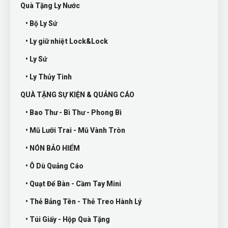
Quà Tặng Ly Nước
• Bộ Ly Sứ
• Ly giữ nhiệt Lock&Lock
• Ly Sứ
• Ly Thủy Tinh
QUÀ TẶNG SỰ KIỆN & QUẢNG CÁO
• Bao Thư - Bì Thư - Phong Bì
• Mũ Lưỡi Trai - Mũ Vành Tròn
• NÓN BẢO HIỂM
• Ô Dù Quảng Cáo
• Quạt Để Bàn - Cầm Tay Mini
• Thẻ Bảng Tên - Thẻ Treo Hành Lý
• Túi Giấy - Hộp Quà Tặng