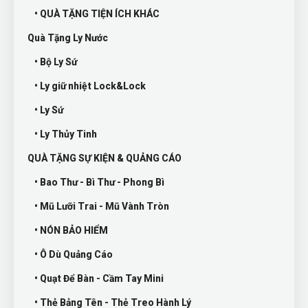
• QUÀ TẶNG TIỆN ÍCH KHÁC
Quà Tặng Ly Nước
• Bộ Ly Sứ
• Ly giữ nhiệt Lock&Lock
• Ly Sứ
• Ly Thủy Tinh
QUÀ TẶNG SỰ KIỆN & QUẢNG CÁO
• Bao Thư - Bì Thư - Phong Bì
• Mũ Lưỡi Trai - Mũ Vành Tròn
• NÓN BẢO HIỂM
• Ô Dù Quảng Cáo
• Quạt Để Bàn - Cầm Tay Mini
• Thẻ Bảng Tên - Thẻ Treo Hành Lý