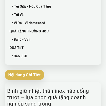
• Túi Giấy - Hộp Quà Tặng
• Túi Vải
• Ví Da - Ví Namecard
QUÀ TẶNG TRƯỜNG HỌC
• Ba lô - Vali
QUÀ TẾT
• Bao Lì Xì
Nội dung Chi Tiết
Bình giữ nhiệt thân inox nắp uống
trượt – lựa chọn quà tặng doanh
nghiệp sang trọng