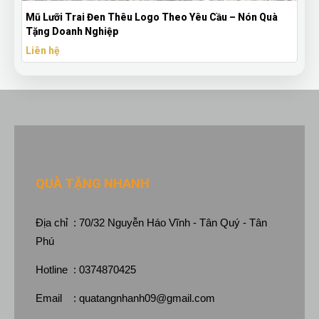
Mũ Lưỡi Trai Đen Thêu Logo Theo Yêu Cầu – Nón Quà
Tặng Doanh Nghiệp
Liên hệ
QUÀ TẶNG NHANH
Địa chỉ : 70/32 Nguyễn Háo Vĩnh - Tân Quý - Tân
Phú
Hotline : 0374870425
Email :
quatangnhanh09@gmail.com