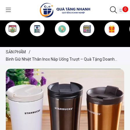
0
TRANG CHỦ
GIỚI THIỆU
SẢN PHẨM
TIN TỨC
KINH NGHIỆM
QUÀ TẶNG
SẢN PHẨM
/
Bình Giữ Nhiệt Thân Inox Nắp Uống Trượt – Quà Tặng Doanh
Nghiệp Cao Cấp