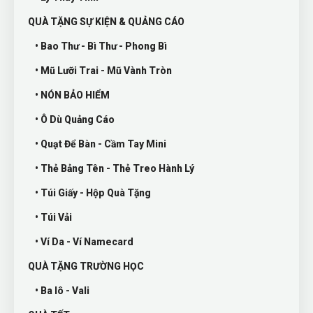
QUÀ TẶNG SỰ KIỆN & QUẢNG CÁO
• Bao Thư - Bì Thư - Phong Bì
• Mũ Lưỡi Trai - Mũ Vành Tròn
• NÓN BẢO HIỂM
• Ô Dù Quảng Cáo
• Quạt Để Bàn - Cầm Tay Mini
• Thẻ Bảng Tên - Thẻ Treo Hành Lý
• Túi Giấy - Hộp Quà Tặng
• Túi Vải
• Ví Da - Ví Namecard
QUÀ TẶNG TRƯỜNG HỌC
• Ba lô - Vali