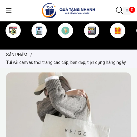
0
TRANG CHỦ
GIỚI THIỆU
SẢN PHẨM
TIN TỨC
KINH NGHIỆM
QUÀ TẶNG
SẢN PHẨM
/
Túi vải canvas thời trang cao cấp, bền đẹp, tiện dụng hàng ngày