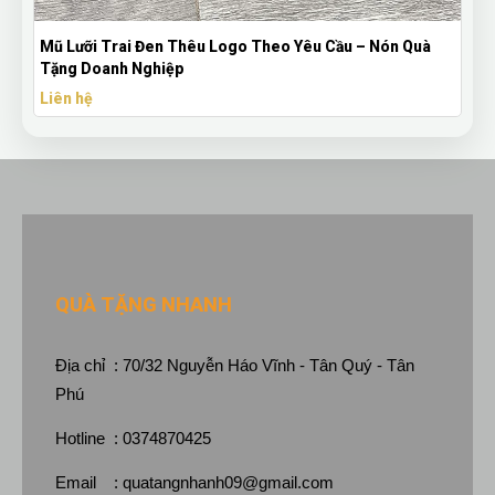
Mũ Lưỡi Trai Đen Thêu Logo Theo Yêu Cầu – Nón Quà
Tặng Doanh Nghiệp
Liên hệ
QUÀ TẶNG NHANH
Địa chỉ : 70/32 Nguyễn Háo Vĩnh - Tân Quý - Tân
Phú
Hotline : 0374870425
Email :
quatangnhanh09@gmail.com