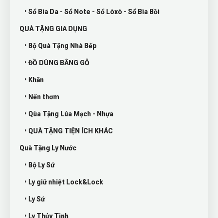
• Sổ Bìa Da - Sổ Note - Sổ Lòxò - Sổ Bìa Bồi
QUÀ TẶNG GIA DỤNG
• Bộ Quà Tặng Nhà Bếp
• ĐỒ DÙNG BẰNG GỖ
• Khăn
• Nến thơm
• Qùa Tặng Lúa Mạch - Nhựa
• QUÀ TẶNG TIỆN ÍCH KHÁC
Quà Tặng Ly Nước
• Bộ Ly Sứ
• Ly giữ nhiệt Lock&Lock
• Ly Sứ
• Ly Thủy Tinh