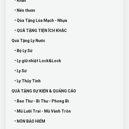
• Khăn
• Nến thơm
• Qùa Tặng Lúa Mạch - Nhựa
• QUÀ TẶNG TIỆN ÍCH KHÁC
Quà Tặng Ly Nước
• Bộ Ly Sứ
• Ly giữ nhiệt Lock&Lock
• Ly Sứ
• Ly Thủy Tinh
QUÀ TẶNG SỰ KIỆN & QUẢNG CÁO
• Bao Thư - Bì Thư - Phong Bì
• Mũ Lưỡi Trai - Mũ Vành Tròn
• NÓN BẢO HIỂM