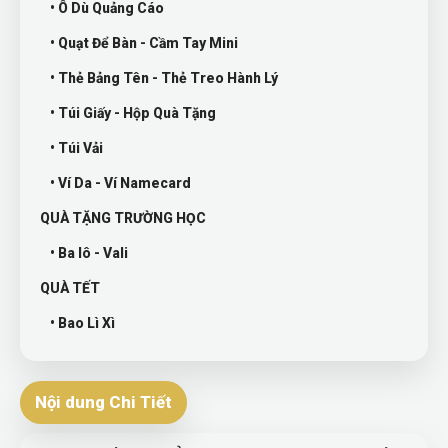
• Ô Dù Quảng Cáo
• Quạt Để Bàn - Cầm Tay Mini
• Thẻ Bảng Tên - Thẻ Treo Hành Lý
• Túi Giấy - Hộp Quà Tặng
• Túi Vải
• Ví Da - Ví Namecard
QUÀ TẶNG TRƯỜNG HỌC
• Ba lô - Vali
QUÀ TẾT
• Bao Lì Xì
Nội dung Chi Tiết