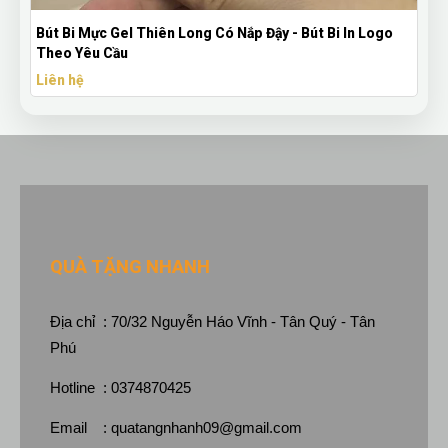
Bút Bi Mực Gel Thiên Long Có Nắp Đậy - Bút Bi In Logo
Theo Yêu Cầu
Liên hệ
QUÀ TẶNG NHANH
Địa chỉ : 70/32 Nguyễn Háo Vĩnh - Tân Quý - Tân
Phú
Hotline : 0374870425
Email :
quatangnhanh09@gmail.com