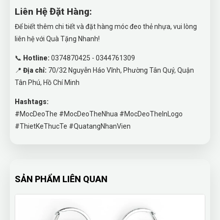
Liên Hệ Đặt Hàng:
Để biết thêm chi tiết và đặt hàng móc đeo thẻ nhựa, vui lòng
liên hệ với Quà Tặng Nhanh!
📞
Hotline:
0374870425 - 0344761309
📍
Địa chỉ:
70/32 Nguyễn Háo Vĩnh, Phường Tân Quý, Quận
Tân Phú, Hồ Chí Minh
Hashtags:
#MocDeoThe #MocDeoTheNhua #MocDeoTheInLogo
#ThietKeThucTe #QuatangNhanVien
SẢN PHẨM LIÊN QUAN