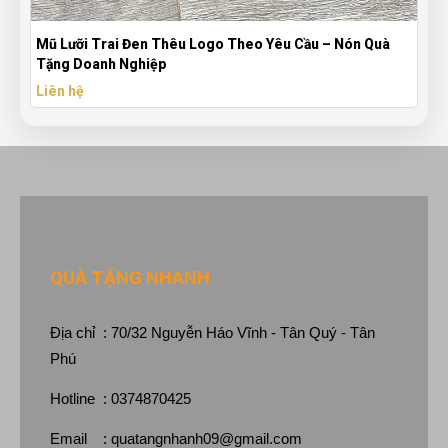
Mũ Lưỡi Trai Đen Thêu Logo Theo Yêu Cầu – Nón Quà
Tặng Doanh Nghiệp
Liên hệ
QUÀ TẶNG NHANH
Địa chỉ : 70/32 Nguyễn Háo Vĩnh - Tân Quý - Tân
Phú
Hotline : 0374870425
Email :
quatangnhanh09@gmail.com