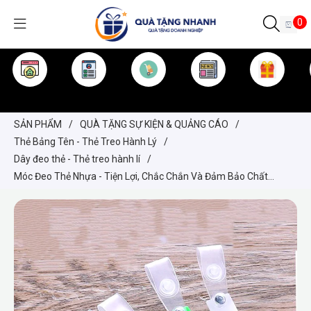
0
TRANG CHỦ
GIỚI THIỆU
SẢN PHẨM
TIN TỨC
KINH NGHIỆM
QUÀ TẶNG
SẢN PHẨM
/
QUÀ TẶNG SỰ KIỆN & QUẢNG CÁO
/
Thẻ Bảng Tên - Thẻ Treo Hành Lý
/
Dây đeo thẻ - Thẻ treo hành lí
/
Móc Đeo Thẻ Nhựa - Tiện Lợi, Chắc Chắn Và Đảm Bảo Chất
Lượng