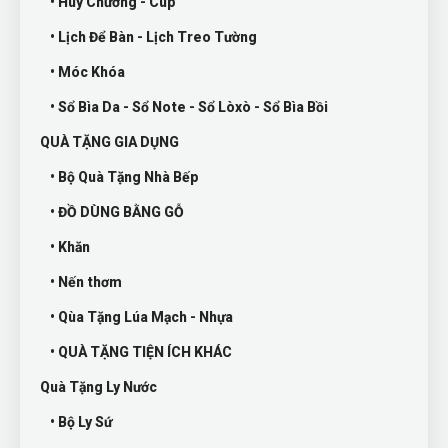
• Huy Chương - Cup
• Lịch Để Bàn - Lịch Treo Tường
• Móc Khóa
• Sổ Bìa Da - Sổ Note - Sổ Lòxò - Sổ Bìa Bồi
QUÀ TẶNG GIA DỤNG
• Bộ Quà Tặng Nhà Bếp
• ĐỒ DÙNG BẰNG GỖ
• Khăn
• Nến thơm
• Qùa Tặng Lúa Mạch - Nhựa
• QUÀ TẶNG TIỆN ÍCH KHÁC
Quà Tặng Ly Nước
• Bộ Ly Sứ