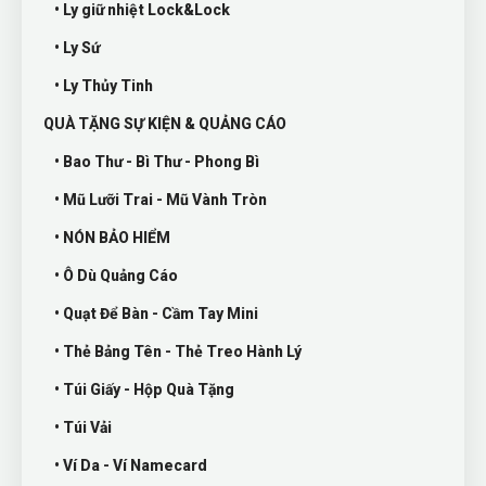
• Ly giữ nhiệt Lock&Lock
• Ly Sứ
• Ly Thủy Tinh
QUÀ TẶNG SỰ KIỆN & QUẢNG CÁO
• Bao Thư - Bì Thư - Phong Bì
• Mũ Lưỡi Trai - Mũ Vành Tròn
• NÓN BẢO HIỂM
• Ô Dù Quảng Cáo
• Quạt Để Bàn - Cầm Tay Mini
• Thẻ Bảng Tên - Thẻ Treo Hành Lý
• Túi Giấy - Hộp Quà Tặng
• Túi Vải
• Ví Da - Ví Namecard