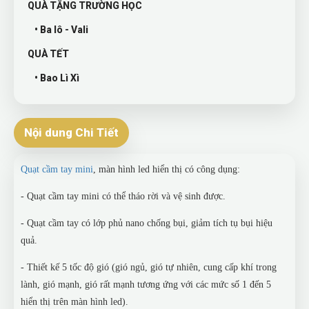
QUÀ TẶNG TRƯỜNG HỌC
• Ba lô - Vali
QUÀ TẾT
• Bao Lì Xì
Nội dung Chi Tiết
Quạt cầm tay mini
, màn hình led hiển thị có công dụng:
- Quạt cầm tay mini có thể tháo rời và vệ sinh được.
- Quạt cầm tay có lớp phủ nano chống bụi, giảm tích tụ bụi hiệu
quả.
- Thiết kế 5 tốc độ gió (gió ngủ, gió tự nhiên, cung cấp khí trong
lành, gió mạnh, gió rất mạnh tương ứng với các mức số 1 đến 5
hiển thị trên màn hình led).