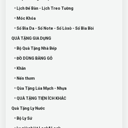
• Lịch Để Bàn - Lịch Treo Tường
• Móc Khóa
• Sổ Bìa Da - Sổ Note - Sổ Lòxò - Sổ Bìa Bồi
QUÀ TẶNG GIA DỤNG
• Bộ Quà Tặng Nhà Bếp
• ĐỒ DÙNG BẰNG GỖ
• Khăn
• Nến thơm
• Qùa Tặng Lúa Mạch - Nhựa
• QUÀ TẶNG TIỆN ÍCH KHÁC
Quà Tặng Ly Nước
• Bộ Ly Sứ