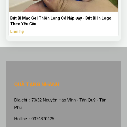
Bút Bi Mực Gel Thiên Long Có Nắp Đậy - Bút Bi In Logo
Theo Yêu Cầu
Liên hệ
QUÀ TẶNG NHANH
Địa chỉ : 70/32 Nguyễn Háo Vĩnh - Tân Quý - Tân
Phú
Hotline : 0374870425