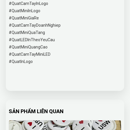
#QuatCamTayInLogo
#QuatMiniInLogo
#QuatMiniGiaRe
#QuatCamTayDoanhNghiep
#QuatMiniQuaTang
#QuatLEDInTheoYeuCau
#QuatMiniQuangCao
#QuatCamTayMiniLED
#QuatInLogo
SẢN PHẨM LIÊN QUAN