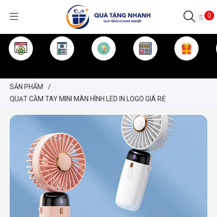
0
TRANG CHỦ
GIỚI THIỆU
SẢN PHẨM
TIN TỨC
KINH NGHIỆM
QUÀ TẶNG
SẢN PHẨM
/
QUẠT CẦM TAY MINI MÀN HÌNH LED IN LOGO GIÁ RẺ