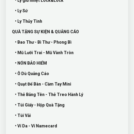
• Ly giữ nhiệt Lock&Lock
• Ly Sứ
• Ly Thủy Tinh
QUÀ TẶNG SỰ KIỆN & QUẢNG CÁO
• Bao Thư - Bì Thư - Phong Bì
• Mũ Lưỡi Trai - Mũ Vành Tròn
• NÓN BẢO HIỂM
• Ô Dù Quảng Cáo
• Quạt Để Bàn - Cầm Tay Mini
• Thẻ Bảng Tên - Thẻ Treo Hành Lý
• Túi Giấy - Hộp Quà Tặng
• Túi Vải
• Ví Da - Ví Namecard