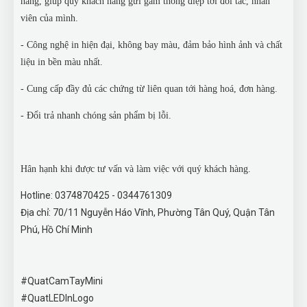
hàng, giúp quý khách hàng gửi gắm thông điệp tới đối tác, nhân
viên của mình.
- Công nghệ in hiện đại, không bay màu, đảm bảo hình ảnh và chất
liệu in bền màu nhất.
- Cung cấp đầy đủ các chứng từ liên quan tới hàng hoá, đơn hàng.
- Đổi trả nhanh chóng sản phẩm bị lỗi.
Hân hạnh khi được tư vấn và làm việc với quý khách hàng.
Hotline: 0374870425 - 0344761309
Địa chỉ: 70/11 Nguyễn Háo Vĩnh, Phường Tân Quý, Quận Tân
Phú, Hồ Chí Minh
#QuatCamTayMini
#QuatLEDInLogo