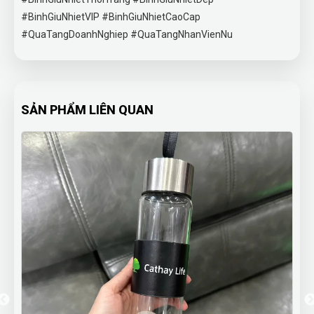
#BinhGiuNhietVIP #BinhGiuNhietCaoCap
#QuaTangDoanhNghiep #QuaTangNhanVienNu
SẢN PHẨM LIÊN QUAN