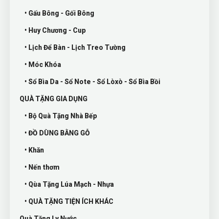
• Gấu Bông - Gối Bông
• Huy Chương - Cup
• Lịch Để Bàn - Lịch Treo Tường
• Móc Khóa
• Sổ Bìa Da - Sổ Note - Sổ Lòxò - Sổ Bìa Bồi
QUÀ TẶNG GIA DỤNG
• Bộ Quà Tặng Nhà Bếp
• ĐỒ DÙNG BẰNG GỖ
• Khăn
• Nến thơm
• Qùa Tặng Lúa Mạch - Nhựa
• QUÀ TẶNG TIỆN ÍCH KHÁC
Quà Tặng Ly Nước