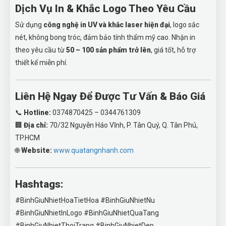
Dịch Vụ In & Khắc Logo Theo Yêu Cầu
Sử dụng
công nghệ in UV và khắc laser hiện đại
, logo sắc
nét, không bong tróc, đảm bảo tính thẩm mỹ cao. Nhận in
theo yêu cầu từ
50 – 100 sản phẩm trở lên
, giá tốt, hỗ trợ
thiết kế miễn phí.
Liên Hệ Ngay Để Được Tư Vấn & Báo Giá
📞
Hotline:
0374870425 – 0344761309
🏢
Địa chỉ:
70/32 Nguyễn Háo Vĩnh, P. Tân Quý, Q. Tân Phú,
TP.HCM
🌐
Website:
www.quatangnhanh.com
Hashtags:
#BinhGiuNhietHoaTietHoa #BinhGiuNhietNu
#BinhGiuNhietInLogo #BinhGiuNhietQuaTang
#BinhGiuNhietThoiTrang #BinhGiuNhietDep