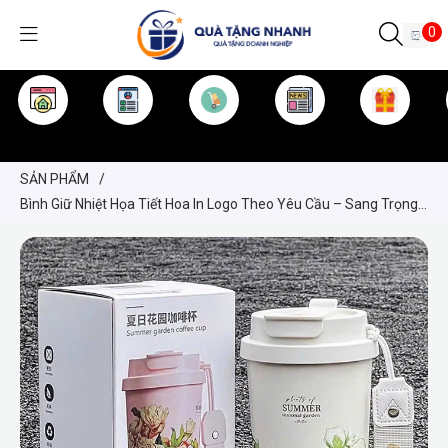
0
TRANG CHỦ
GIỚI THIỆU
SẢN PHẨM
TIN TỨC
KINH NGHIỆM
QUÀ TẶNG
SẢN PHẨM
/
Bình Giữ Nhiệt Họa Tiết Hoa In Logo Theo Yêu Cầu – Sang Trọng,
Giá Tốt