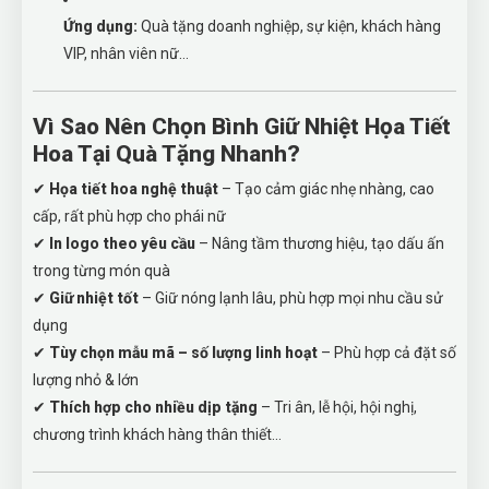
Ứng dụng:
Quà tặng doanh nghiệp, sự kiện, khách hàng
VIP, nhân viên nữ…
Vì Sao Nên Chọn Bình Giữ Nhiệt Họa Tiết
Hoa Tại Quà Tặng Nhanh?
✔
Họa tiết hoa nghệ thuật
– Tạo cảm giác nhẹ nhàng, cao
cấp, rất phù hợp cho phái nữ
✔
In logo theo yêu cầu
– Nâng tầm thương hiệu, tạo dấu ấn
trong từng món quà
✔
Giữ nhiệt tốt
– Giữ nóng lạnh lâu, phù hợp mọi nhu cầu sử
dụng
✔
Tùy chọn mẫu mã – số lượng linh hoạt
– Phù hợp cả đặt số
lượng nhỏ & lớn
✔
Thích hợp cho nhiều dịp tặng
– Tri ân, lễ hội, hội nghị,
chương trình khách hàng thân thiết...