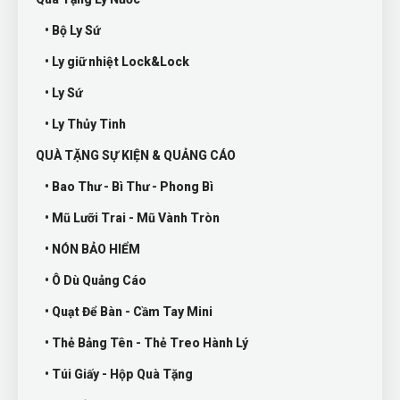
• Bộ Ly Sứ
• Ly giữ nhiệt Lock&Lock
• Ly Sứ
• Ly Thủy Tinh
QUÀ TẶNG SỰ KIỆN & QUẢNG CÁO
• Bao Thư - Bì Thư - Phong Bì
• Mũ Lưỡi Trai - Mũ Vành Tròn
• NÓN BẢO HIỂM
• Ô Dù Quảng Cáo
• Quạt Để Bàn - Cầm Tay Mini
• Thẻ Bảng Tên - Thẻ Treo Hành Lý
• Túi Giấy - Hộp Quà Tặng