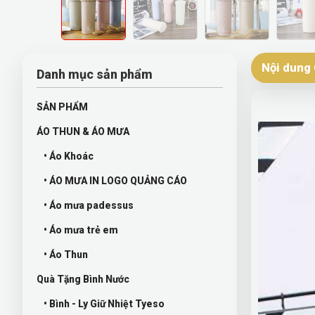
Nội dung 
Danh mục sản phẩm
SẢN PHẨM
ÁO THUN & ÁO MƯA
• Áo Khoác
• ÁO MƯA IN LOGO QUẢNG CÁO
• Áo mưa padessus
• Áo mưa trẻ em
• Áo Thun
Quà Tặng Bình Nước
• Bình - Ly Giữ Nhiệt Tyeso