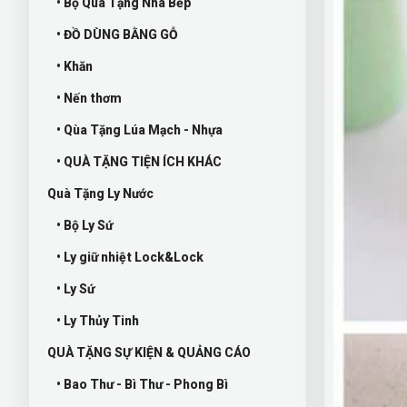
• Bộ Quà Tặng Nhà Bếp
• ĐỒ DÙNG BẰNG GỖ
• Khăn
• Nến thơm
• Qùa Tặng Lúa Mạch - Nhựa
• QUÀ TẶNG TIỆN ÍCH KHÁC
Quà Tặng Ly Nước
• Bộ Ly Sứ
• Ly giữ nhiệt Lock&Lock
• Ly Sứ
• Ly Thủy Tinh
QUÀ TẶNG SỰ KIỆN & QUẢNG CÁO
• Bao Thư - Bì Thư - Phong Bì