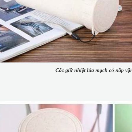
Cốc giữ nhiệt lúa mạch có nắp vặ