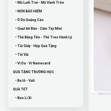
• Mũ Lưỡi Trai - Mũ Vành Tròn
• NÓN BẢO HIỂM
• Ô Dù Quảng Cáo
• Quạt Để Bàn - Cầm Tay Mini
• Thẻ Bảng Tên - Thẻ Treo Hành Lý
• Túi Giấy - Hộp Quà Tặng
• Túi Vải
• Ví Da - Ví Namecard
QUÀ TẶNG TRƯỜNG HỌC
• Ba lô - Vali
QUÀ TẾT
• Bao Lì Xì