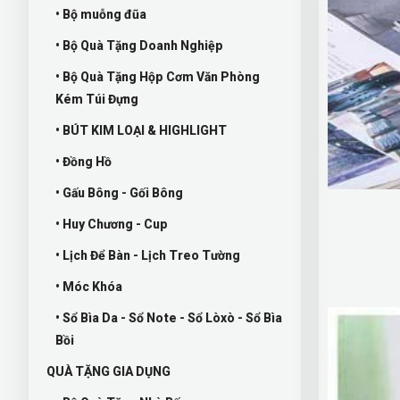
• Bộ muỗng đũa
• Bộ Quà Tặng Doanh Nghiệp
• Bộ Quà Tặng Hộp Cơm Văn Phòng
Kém Túi Đựng
• BÚT KIM LOẠI & HIGHLIGHT
• Đồng Hồ
• Gấu Bông - Gối Bông
• Huy Chương - Cup
• Lịch Để Bàn - Lịch Treo Tường
• Móc Khóa
• Sổ Bìa Da - Sổ Note - Sổ Lòxò - Sổ Bìa
Bồi
QUÀ TẶNG GIA DỤNG