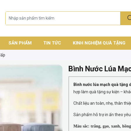
SẢN PHẨM
TIN TỨC
KINH NGHIỆM QUÀ TẶNG
Cấp
Bình Nước Lúa Mạ
Bình nước lúa mạch quà tặng 
hợp làm quà tặng sự kiện – khá
Chất liệu an toàn, nhẹ, thân th
Sản phẩm hỗ trợ in ấn theo yêu 
Màu sắc: trắng, gạo, xanh, hồng