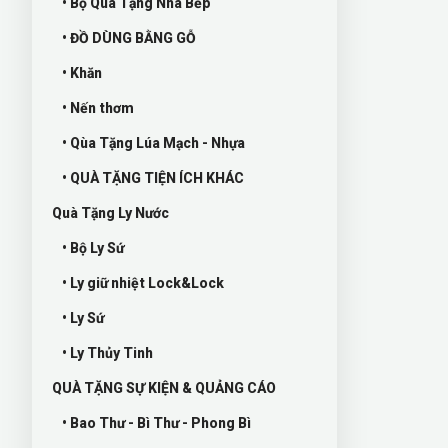
• Bộ Quà Tặng Nhà Bếp
• ĐỒ DÙNG BẰNG GỖ
• Khăn
• Nến thơm
• Qùa Tặng Lúa Mạch - Nhựa
• QUÀ TẶNG TIỆN ÍCH KHÁC
Quà Tặng Ly Nước
• Bộ Ly Sứ
• Ly giữ nhiệt Lock&Lock
• Ly Sứ
• Ly Thủy Tinh
QUÀ TẶNG SỰ KIỆN & QUẢNG CÁO
• Bao Thư - Bì Thư - Phong Bì