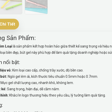
Chi Tiết
ng Sản Phẩm:
Kim Loại
là sản phẩm kết hợp hoàn hảo giữa thiết kế sang trọng và hiệu 
m loại bền đẹp, bút gel này phù hợp để làm quà tặng doanh nghiệp hoặc s
 nổi bật:
liệu vỏ:
Kim loại cao cấp, chống trầy xước, độ bền cao.
 bút:
Ngòi gel êm ái, kích thước tiêu chuẩn 0.5mm hoặc 0.7mm.
Mực gel chất lượng cao, nhanh khô, không lem.
 kế:
Sang trọng, hiện đại, dễ cầm nắm.
hỉnh:
Khắc/in logo thương hiệu theo yêu cầu, lý tưởng làm quà tặng.
g: