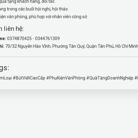
uà tặng khách hàng, đối tác.
ng trong các buổi hội nghị, hội thảo.
iện văn phòng, phù hợp với nhân viên công sở.
 liên hệ:
ne:
0374870425 - 0344761309
hỉ:
70/32 Nguyễn Hào Vĩnh, Phường Tân Quý, Quận Tân Phú, Hồ Chí Min
gs:
imLoại #BútViếtCaoCấp #PhụKiệnVănPhòng #QuàTặngDoanhNghiệp 