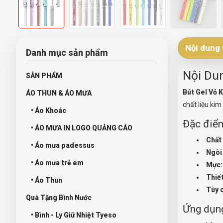
Nội dung 
Danh mục sản phẩm
Nội Du
SẢN PHẨM
Bút Gel Vỏ 
ÁO THUN & ÁO MƯA
chất liệu ki
• Áo Khoác
Đặc điểm
• ÁO MƯA IN LOGO QUẢNG CÁO
Chất 
• Áo mưa padessus
Ngòi
• Áo mưa trẻ em
Mực:
Thiết
• Áo Thun
Tùy c
Quà Tặng Bình Nước
Ứng dụn
• Bình - Ly Giữ Nhiệt Tyeso