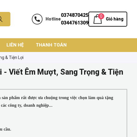
0374870425
0
Hotline
Giỏ hàng
0344761309
LIÊN HỆ
THANH TOÁN
ng & Tiện Lợi
i - Viết Êm Mượt, Sang Trọng & Tiện
à sản phẩm rất được ưa chuộng trong việc chọn làm quà tặng
 các công ty, doanh nghiệp...
u cầu.