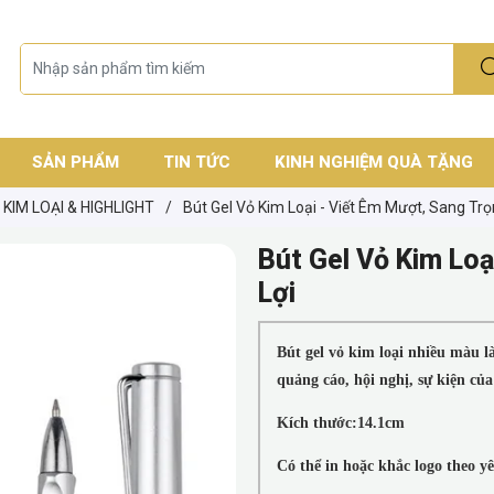
SẢN PHẨM
TIN TỨC
KINH NGHIỆM QUÀ TẶNG
 KIM LOẠI & HIGHLIGHT
/
Bút Gel Vỏ Kim Loại - Viết Êm Mượt, Sang Trọ
Bút Gel Vỏ Kim Loạ
Lợi
Bút gel vỏ kim loại nhiều màu l
quảng cáo, hội nghị, sự kiện của
Kích thước:14.1cm
Có thể in hoặc khắc logo theo yê