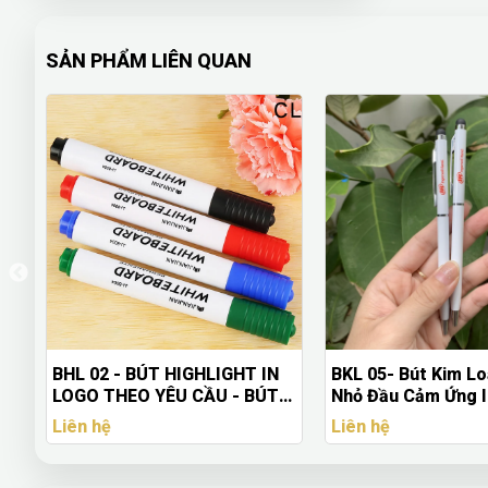
SẢN PHẨM LIÊN QUAN
BKL 05- Bút Kim Loại Siêu
Bộ Quà Tặng Sổ Da
Nhỏ Đầu Cảm Ứng In Logo Giá
Sổ + Bút + Hộp Na
Rẻ - Quà Tặng Doanh Nghiệp
Cao Cấp
Liên hệ
Liên hệ