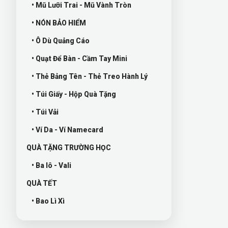
• Mũ Lưỡi Trai - Mũ Vành Tròn
• NÓN BẢO HIỂM
• Ô Dù Quảng Cáo
• Quạt Để Bàn - Cầm Tay Mini
• Thẻ Bảng Tên - Thẻ Treo Hành Lý
• Túi Giấy - Hộp Quà Tặng
• Túi Vải
• Ví Da - Ví Namecard
QUÀ TẶNG TRƯỜNG HỌC
• Ba lô - Vali
QUÀ TẾT
• Bao Lì Xì