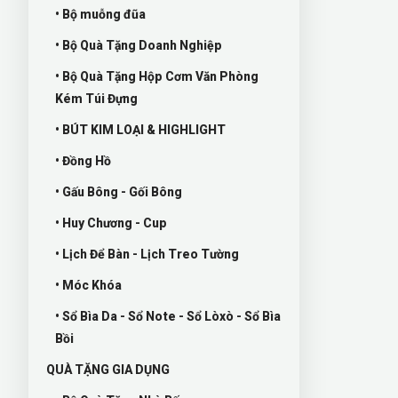
• Bộ muỗng đũa
• Bộ Quà Tặng Doanh Nghiệp
• Bộ Quà Tặng Hộp Cơm Văn Phòng
Kém Túi Đựng
• BÚT KIM LOẠI & HIGHLIGHT
• Đồng Hồ
• Gấu Bông - Gối Bông
• Huy Chương - Cup
• Lịch Để Bàn - Lịch Treo Tường
• Móc Khóa
• Sổ Bìa Da - Sổ Note - Sổ Lòxò - Sổ Bìa
Bồi
QUÀ TẶNG GIA DỤNG