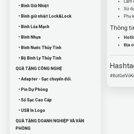
Làm q
• Bình Giữ Nhiệt
Sử dụ
• Bình giữ nhiệt Lock&Lock
Phụ k
• Bình Lúa Mạch
Thông tin
• Bình Nhựa
Hotli
Địa c
• Bình Nước Thủy Tinh
• Bộ Bình Ly Thủy Tinh
Hashta
QUÀ TẶNG CÔNG NGHỆ
#BútGelVỏK
• Adapter - Sạc chuyển đổi.
• Pin Dự Phòng
• Sổ Sạc Cao Cấp
• USB In Logo
QUÀ TẶNG DOANH NGHIỆP VÀ VĂN
PHÒNG