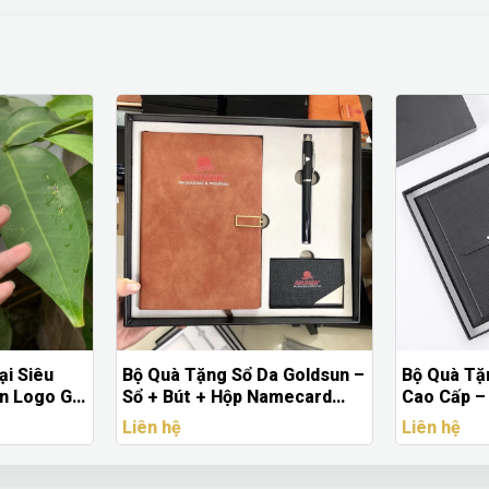
 Goldsun –
Bộ Quà Tặng Doanh Nghiệp
Bút Bi Nhự
mecard
Cao Cấp – Sổ Tay, Bút Kim
FERROLA -
Loại, Ví Namecard, Móc Khoá
Bá Thương
Liên hệ
Liên hệ
In Logo