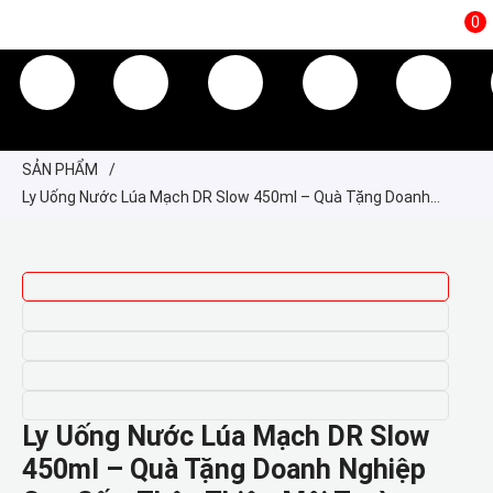
0
TRANG CHỦ
GIỚI THIỆU
SẢN PHẨM
TIN TỨC
KINH NGHIỆM
QUÀ TẶNG
SẢN PHẨM
/
Ly Uống Nước Lúa Mạch DR Slow 450ml – Quà Tặng Doanh
Nghiệp Cao Cấp, Thân Thiện Môi Trường
Ly Uống Nước Lúa Mạch DR Slow
450ml – Quà Tặng Doanh Nghiệp