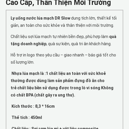
Cao Cấp, Thân Thiện Môi Trường
Ly uống nước lúa mạch DR Slow
dung tích lớn, thiết kế tối
giản, an toàn cho sức khỏe và thân thiện với môi trường.
Chất liệu sợi lúa mạch tự nhiên bền đẹp, phù hợp làm
quà
tặng doanh nghiệp
, quà sự kiện, quà tri ân khách hàng.
Hỗ trợ in logo theo yêu cầu – giao nhanh – báo giá tốt cho
số lượng lớn.
Nhựa lúa mạch là :1 chất liệu an toàn với sức khoẻ
thường được dùng làm sản phẩm đựng đồ ăn cho
trẻ chất liệu bền sử dụng được trong lò vi sóng Không
có chất BPA (chất gây ra ung thư).
Kích thước : 8,3 * 16cm
Thể tích : 450ml
Chất liệu : Sợi rơm lúa mì + vật liệu composite