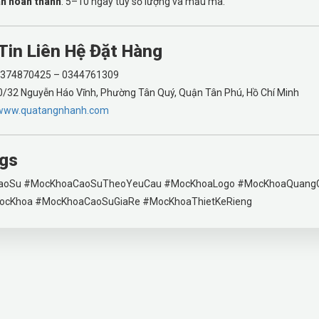
an hoàn thành
: 5–10 ngày tùy số lượng và mẫu mã.
Tin Liên Hệ Đặt Hàng
 0374870425 – 0344761309
70/32 Nguyễn Háo Vĩnh, Phường Tân Quý, Quận Tân Phú, Hồ Chí Minh
www.quatangnhanh.com
gs
aoSu #MocKhoaCaoSuTheoYeuCau #MocKhoaLogo #MocKhoaQuang
cKhoa #MocKhoaCaoSuGiaRe #MocKhoaThietKeRieng