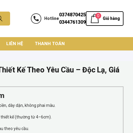
0374870425
0
Hotline
Giỏ hàng
0344761309
LIÊN HỆ
THANH TOÁN
hiết Kế Theo Yêu Cầu – Độc Lạ, Giá
ẩm
 bền, dày dặn, không phai màu.
 thiết kế (thường từ 4–6cm).
àu theo yêu cầu.