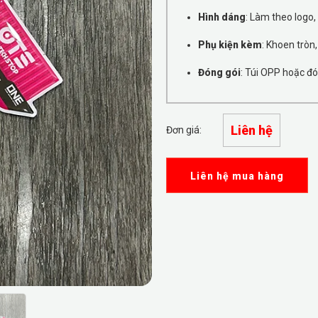
Hình dáng
: Làm theo logo,
Phụ kiện kèm
: Khoen tròn,
Đóng gói
: Túi OPP hoặc đó
Liên hệ
Đơn giá:
Liên hệ mua hàng