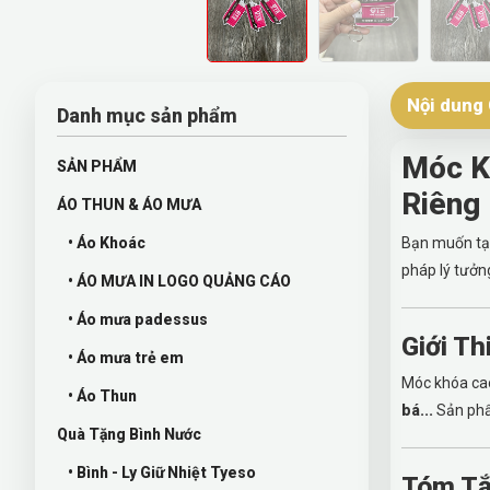
Nội dung 
Danh mục sản phẩm
Móc Kh
SẢN PHẨM
Riêng
ÁO THUN & ÁO MƯA
• Áo Khoác
Bạn muốn tạo
pháp lý tưởn
• ÁO MƯA IN LOGO QUẢNG CÁO
• Áo mưa padessus
Giới T
• Áo mưa trẻ em
Móc khóa cao
• Áo Thun
bá...
Sản phẩm
Quà Tặng Bình Nước
• Bình - Ly Giữ Nhiệt Tyeso
Tóm Tắ