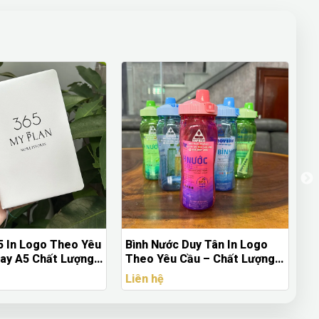
Duy Tân In Logo
Túi Rút In Logo Theo Yêu Cầu
Ô
Cầu – Chất Lượng
- In Chuyển Nhiệt Chất Lượng
Q
ốt
Cao | Quà Tặng Nhanh
N
Liên hệ
Li