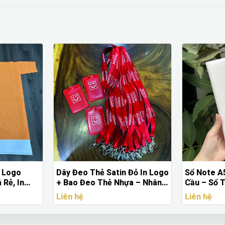
Đỏ In Logo
Sổ Note A5 In Logo Theo Yêu
Bình Nước 
a – Nhân
Cầu – Sổ Tay A5 Chất Lượng
Theo Yêu 
Cao
Cao, Giá T
Liên hệ
Liên hệ