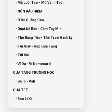
• Mũ Lưỡi Trai - Mũ Vành Tròn
• NÓN BẢO HIỂM
• Ô Dù Quảng Cáo
• Quạt Để Bàn - Cầm Tay Mini
• Thẻ Bảng Tên - Thẻ Treo Hành Lý
• Túi Giấy - Hộp Quà Tặng
• Túi Vải
• Ví Da - Ví Namecard
QUÀ TẶNG TRƯỜNG HỌC
• Ba lô - Vali
QUÀ TẾT
• Bao Lì Xì