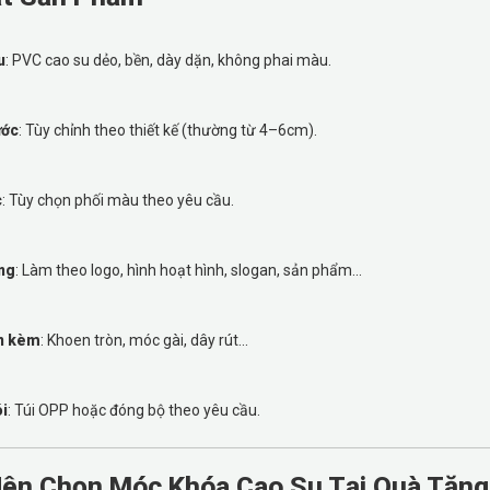
u
: PVC cao su dẻo, bền, dày dặn, không phai màu.
ước
: Tùy chỉnh theo thiết kế (thường từ 4–6cm).
c
: Tùy chọn phối màu theo yêu cầu.
ng
: Làm theo logo, hình hoạt hình, slogan, sản phẩm...
n kèm
: Khoen tròn, móc gài, dây rút...
i
: Túi OPP hoặc đóng bộ theo yêu cầu.
Nên Chọn Móc Khóa Cao Su Tại Quà Tặn