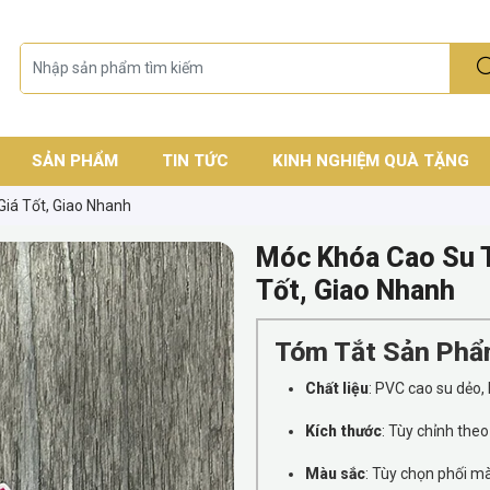
SẢN PHẨM
TIN TỨC
KINH NGHIỆM QUÀ TẶNG
Giá Tốt, Giao Nhanh
Móc Khóa Cao Su T
Tốt, Giao Nhanh
Tóm Tắt Sản Ph
Chất liệu
: PVC cao su dẻo,
Kích thước
: Tùy chỉnh theo
Màu sắc
: Tùy chọn phối m