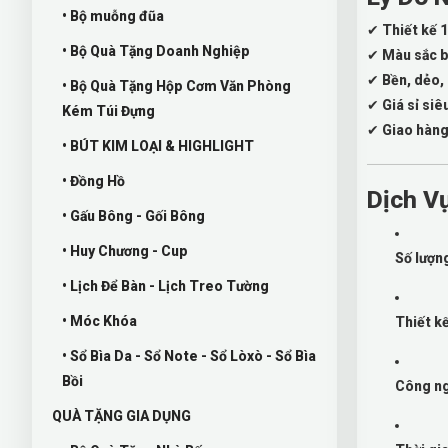
• Bộ muỗng đũa
✔
Thiết kế 
• Bộ Quà Tặng Doanh Nghiệp
✔
Màu sắc b
✔
Bền, dẻo,
• Bộ Quà Tặng Hộp Cơm Văn Phòng
✔
Giá sỉ siê
Kém Túi Đựng
✔
Giao hàng
• BÚT KIM LOẠI & HIGHLIGHT
• Đồng Hồ
Dịch V
• Gấu Bông - Gối Bông
• Huy Chương - Cup
Số lượng
• Lịch Để Bàn - Lịch Treo Tường
• Móc Khóa
Thiết k
• Sổ Bìa Da - Sổ Note - Sổ Lòxò - Sổ Bìa
Bồi
Công ng
QUÀ TẶNG GIA DỤNG