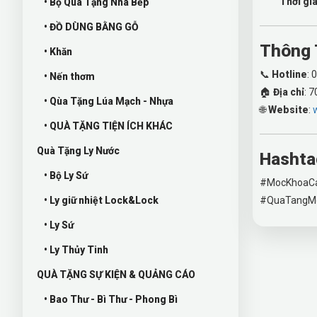
Thời gi
• Bộ Quà Tặng Nhà Bếp
• ĐỒ DÙNG BẰNG GỖ
Thông 
• Khăn
📞
Hotline
:
• Nến thơm
🏠
Địa chỉ
: 
• Qùa Tặng Lúa Mạch - Nhựa
🌐
Website
:
• QUÀ TẶNG TIỆN ÍCH KHÁC
Quà Tặng Ly Nước
Hashta
• Bộ Ly Sứ
#MocKhoaC
• Ly giữ nhiệt Lock&Lock
#QuaTangMo
• Ly Sứ
• Ly Thủy Tinh
QUÀ TẶNG SỰ KIỆN & QUẢNG CÁO
• Bao Thư - Bì Thư - Phong Bì