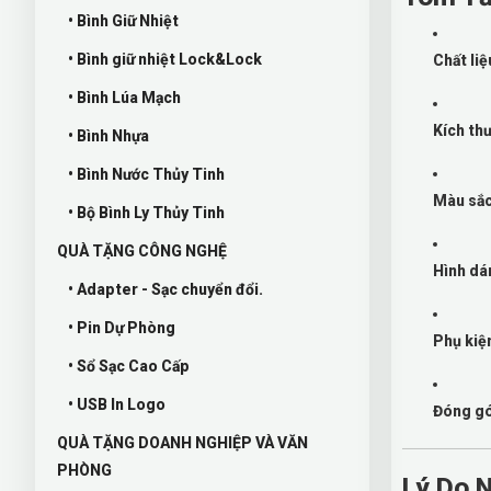
• Bình Giữ Nhiệt
• Bình giữ nhiệt Lock&Lock
Chất liệ
• Bình Lúa Mạch
Kích th
• Bình Nhựa
• Bình Nước Thủy Tinh
Màu sắ
• Bộ Bình Ly Thủy Tinh
QUÀ TẶNG CÔNG NGHỆ
Hình dá
• Adapter - Sạc chuyển đổi.
• Pin Dự Phòng
Phụ kiệ
• Sổ Sạc Cao Cấp
• USB In Logo
Đóng gó
QUÀ TẶNG DOANH NGHIỆP VÀ VĂN
PHÒNG
Lý Do 