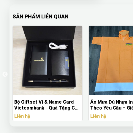
SẢN PHẨM LIÊN QUAN
Áo Mưa Dù Nhựa In Logo
Dây Đeo Thẻ Satin 
ao
Theo Yêu Cầu – Giá Rẻ, In
+ Bao Đeo Thẻ Nhự
Nhanh | Quà Tặng Nhanh
Viên & Sự Kiện
Liên hệ
Liên hệ