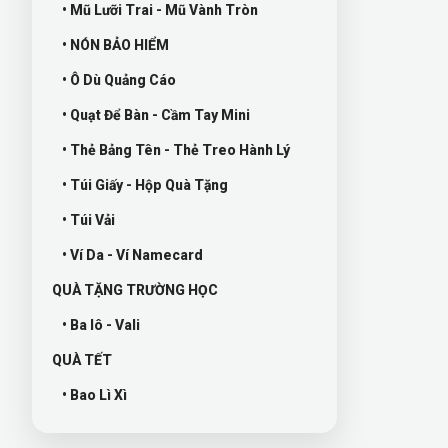
• Mũ Lưỡi Trai - Mũ Vành Tròn
• NÓN BẢO HIỂM
• Ô Dù Quảng Cáo
• Quạt Để Bàn - Cầm Tay Mini
• Thẻ Bảng Tên - Thẻ Treo Hành Lý
• Túi Giấy - Hộp Quà Tặng
• Túi Vải
• Ví Da - Ví Namecard
QUÀ TẶNG TRƯỜNG HỌC
• Ba lô - Vali
QUÀ TẾT
• Bao Lì Xì