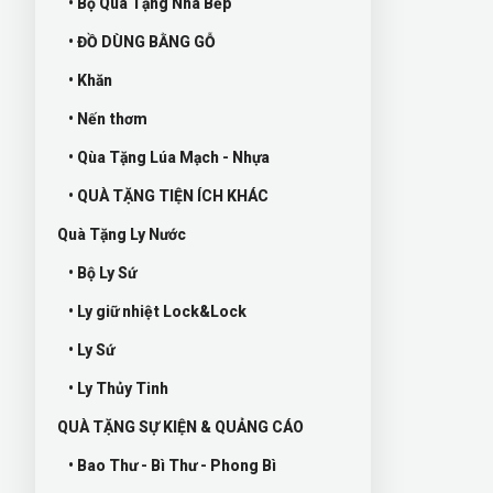
• Bộ Quà Tặng Nhà Bếp
• ĐỒ DÙNG BẰNG GỖ
• Khăn
• Nến thơm
• Qùa Tặng Lúa Mạch - Nhựa
• QUÀ TẶNG TIỆN ÍCH KHÁC
Quà Tặng Ly Nước
• Bộ Ly Sứ
• Ly giữ nhiệt Lock&Lock
• Ly Sứ
• Ly Thủy Tinh
QUÀ TẶNG SỰ KIỆN & QUẢNG CÁO
• Bao Thư - Bì Thư - Phong Bì