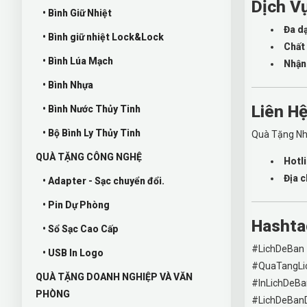
Dịch V
• Bình Giữ Nhiệt
Đa d
• Bình giữ nhiệt Lock&Lock
Chất 
• Bình Lúa Mạch
Nhận 
• Bình Nhựa
Liên H
• Bình Nước Thủy Tinh
• Bộ Bình Ly Thủy Tinh
Quà Tặng Nha
QUÀ TẶNG CÔNG NGHỆ
Hotli
Địa c
• Adapter - Sạc chuyển đổi.
• Pin Dự Phòng
Hashta
• Sổ Sạc Cao Cấp
#LichDeBan
• USB In Logo
#QuaTangLi
QUÀ TẶNG DOANH NGHIỆP VÀ VĂN
#InLichDeBa
PHÒNG
#LichDeBanD