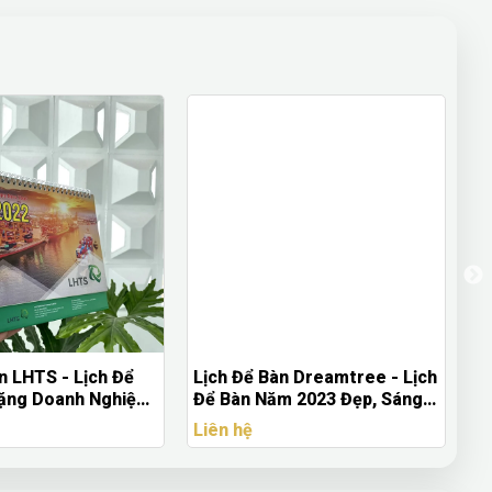
n LHTS - Lịch Để
Lịch Để Bàn Dreamtree - Lịch
Lị
ặng Doanh Nghiệp
Để Bàn Năm 2023 Đẹp, Sáng
Un
Tạo
Lị
Liên hệ
Li
C