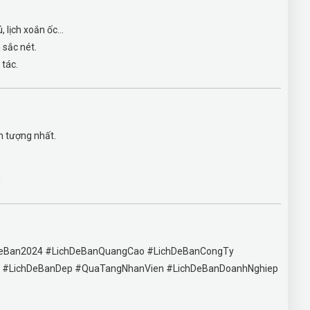
 lịch xoắn ốc...
 sắc nét.
tác.
n tượng nhất.
h
DeBan2024 #LichDeBanQuangCao #LichDeBanCongTy
 #LichDeBanDep #QuaTangNhanVien #LichDeBanDoanhNghiep