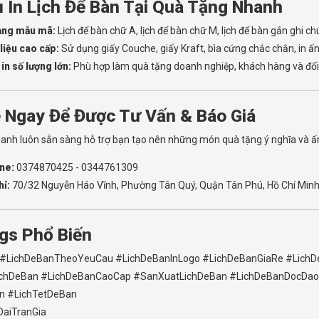
ụ In Lịch Để Bàn Tại Quà Tặng Nhanh
ạng mẫu mã:
Lịch để bàn chữ A, lịch để bàn chữ M, lịch để bàn gắn ghi chú,
liệu cao cấp:
Sử dụng giấy Couche, giấy Kraft, bìa cứng chắc chắn, in ấn
in số lượng lớn:
Phù hợp làm quà tặng doanh nghiệp, khách hàng và đối 
ệ Ngay Để Được Tư Vấn & Báo Giá
nh luôn sẵn sàng hỗ trợ bạn tạo nên những món quà tặng ý nghĩa và ấ
ne:
0374870425 - 0344761309
hỉ:
70/32 Nguyễn Háo Vĩnh, Phường Tân Quý, Quận Tân Phú, Hồ Chí Min
gs Phổ Biến
 #LichDeBanTheoYeuCau #LichDeBanInLogo #LichDeBanGiaRe #Lich
chDeBan #LichDeBanCaoCap #SanXuatLichDeBan #LichDeBanDocDao
n #LichTetDeBan
aiTranGia