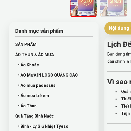
Nội dung 
Danh mục sản phẩm
Lịch Đ
SẢN PHẨM
Bạn đang tìm
ÁO THUN & ÁO MƯA
cầu
chính là 
• Áo Khoác
• ÁO MƯA IN LOGO QUẢNG CÁO
Vì sao 
• Áo mưa padessus
Quản
• Áo mưa trẻ em
Thiết
• Áo Thun
Tiết 
Tiện
Quà Tặng Bình Nước
• Bình - Ly Giữ Nhiệt Tyeso