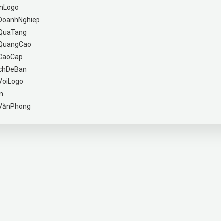
InLogo
DoanhNghiep
QuaTang
QuangCao
CaoCap
chDeBan
VoiLogo
n
VănPhong