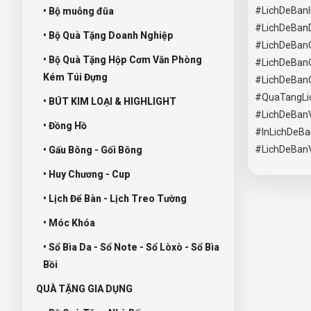
#LichDeBan
• Bộ muỗng đũa
#LichDeBan
• Bộ Quà Tặng Doanh Nghiệp
#LichDeBan
• Bộ Quà Tặng Hộp Cơm Văn Phòng
#LichDeBan
Kém Túi Đựng
#LichDeBan
#QuaTangLi
• BÚT KIM LOẠI & HIGHLIGHT
#LichDeBan
• Đồng Hồ
#InLichDeBa
#LichDeBan
• Gấu Bông - Gối Bông
• Huy Chương - Cup
• Lịch Để Bàn - Lịch Treo Tường
• Móc Khóa
• Sổ Bìa Da - Sổ Note - Sổ Lòxò - Sổ Bìa
Bồi
QUÀ TẶNG GIA DỤNG