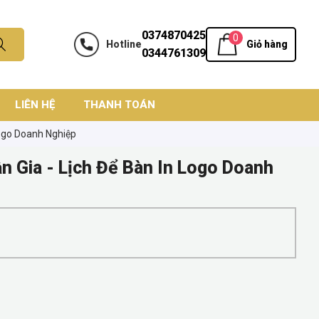
0374870425
0
Hotline
Giỏ hàng
0344761309
LIÊN HỆ
THANH TOÁN
 Logo Doanh Nghiệp
ần Gia - Lịch Để Bàn In Logo Doanh