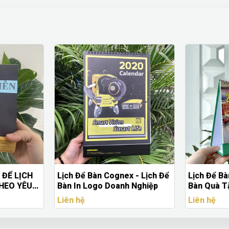
 ĐỂ LỊCH
Lịch Để Bàn Cognex - Lịch Để
Lịch Để Bà
HEO YÊU
Bàn In Logo Doanh Nghiệp
Bàn Quà T
Cao Cấp
Liên hệ
Liên hệ