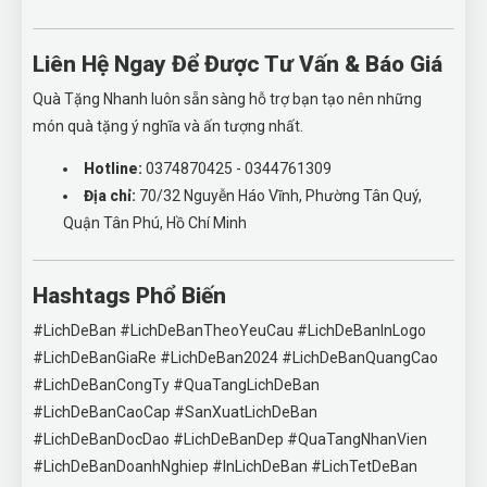
Liên Hệ Ngay Để Được Tư Vấn & Báo Giá
Quà Tặng Nhanh luôn sẵn sàng hỗ trợ bạn tạo nên những
món quà tặng ý nghĩa và ấn tượng nhất.
Hotline:
0374870425 - 0344761309
Địa chỉ:
70/32 Nguyễn Háo Vĩnh, Phường Tân Quý,
Quận Tân Phú, Hồ Chí Minh
Hashtags Phổ Biến
#LichDeBan #LichDeBanTheoYeuCau #LichDeBanInLogo
#LichDeBanGiaRe #LichDeBan2024 #LichDeBanQuangCao
#LichDeBanCongTy #QuaTangLichDeBan
#LichDeBanCaoCap #SanXuatLichDeBan
#LichDeBanDocDao #LichDeBanDep #QuaTangNhanVien
#LichDeBanDoanhNghiep #InLichDeBan #LichTetDeBan