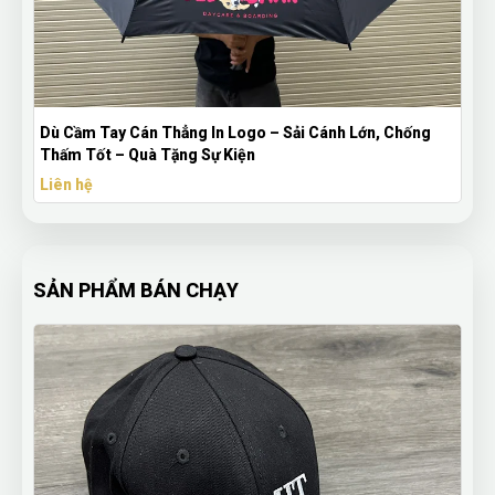
SỔ LÒ XÒ BÌA CÒNG 6 LỖ IN LOGO 247
Liên hệ
SẢN PHẨM BÁN CHẠY