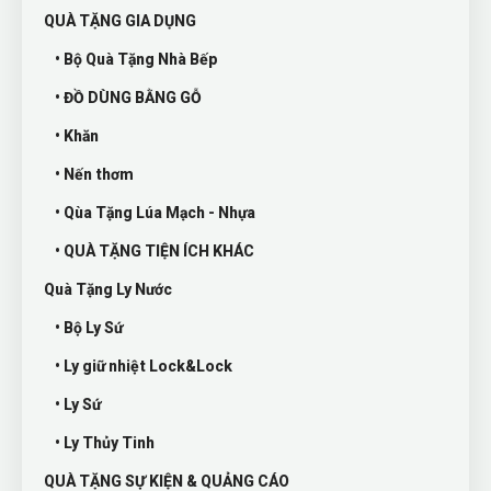
QUÀ TẶNG GIA DỤNG
• Bộ Quà Tặng Nhà Bếp
• ĐỒ DÙNG BẰNG GỖ
• Khăn
• Nến thơm
• Qùa Tặng Lúa Mạch - Nhựa
• QUÀ TẶNG TIỆN ÍCH KHÁC
Quà Tặng Ly Nước
• Bộ Ly Sứ
• Ly giữ nhiệt Lock&Lock
• Ly Sứ
• Ly Thủy Tinh
QUÀ TẶNG SỰ KIỆN & QUẢNG CÁO