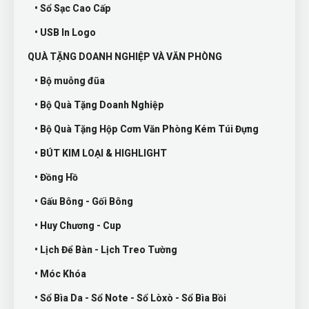
• Sổ Sạc Cao Cấp
• USB In Logo
QUÀ TẶNG DOANH NGHIỆP VÀ VĂN PHÒNG
• Bộ muỗng đũa
• Bộ Quà Tặng Doanh Nghiệp
• Bộ Quà Tặng Hộp Cơm Văn Phòng Kém Túi Đựng
• BÚT KIM LOẠI & HIGHLIGHT
• Đồng Hồ
• Gấu Bông - Gối Bông
• Huy Chương - Cup
• Lịch Để Bàn - Lịch Treo Tường
• Móc Khóa
• Sổ Bìa Da - Sổ Note - Sổ Lòxò - Sổ Bìa Bồi