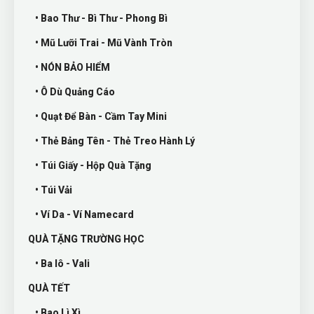
• Bao Thư - Bì Thư - Phong Bì
• Mũ Lưỡi Trai - Mũ Vành Tròn
• NÓN BẢO HIỂM
• Ô Dù Quảng Cáo
• Quạt Để Bàn - Cầm Tay Mini
• Thẻ Bảng Tên - Thẻ Treo Hành Lý
• Túi Giấy - Hộp Quà Tặng
• Túi Vải
• Ví Da - Ví Namecard
QUÀ TẶNG TRƯỜNG HỌC
• Ba lô - Vali
QUÀ TẾT
• Bao Lì Xì