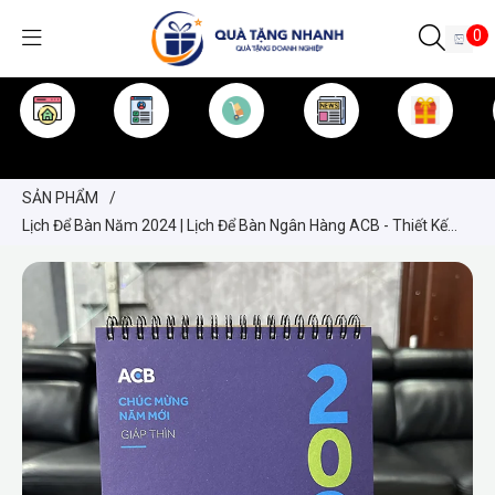
0
TRANG CHỦ
GIỚI THIỆU
SẢN PHẨM
TIN TỨC
KINH NGHIỆM
QUÀ TẶNG
SẢN PHẨM
/
Lịch Để Bàn Năm 2024 | Lịch Để Bàn Ngân Hàng ACB - Thiết Kế
Độc Quyền