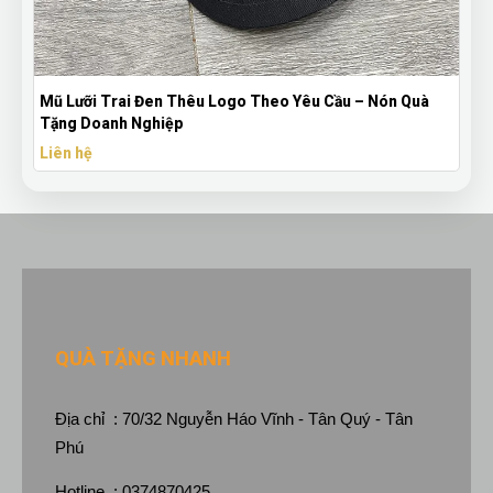
Mũ Lưỡi Trai Đen Thêu Logo Theo Yêu Cầu – Nón Quà
Tặng Doanh Nghiệp
Liên hệ
QUÀ TẶNG NHANH
Địa chỉ : 70/32 Nguyễn Háo Vĩnh - Tân Quý - Tân
Phú
Hotline : 0374870425