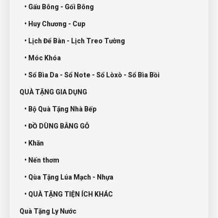
• Gấu Bông - Gối Bông
• Huy Chương - Cup
• Lịch Để Bàn - Lịch Treo Tường
• Móc Khóa
• Sổ Bìa Da - Sổ Note - Sổ Lòxò - Sổ Bìa Bồi
QUÀ TẶNG GIA DỤNG
• Bộ Quà Tặng Nhà Bếp
• ĐỒ DÙNG BẰNG GỖ
• Khăn
• Nến thơm
• Qùa Tặng Lúa Mạch - Nhựa
• QUÀ TẶNG TIỆN ÍCH KHÁC
Quà Tặng Ly Nước