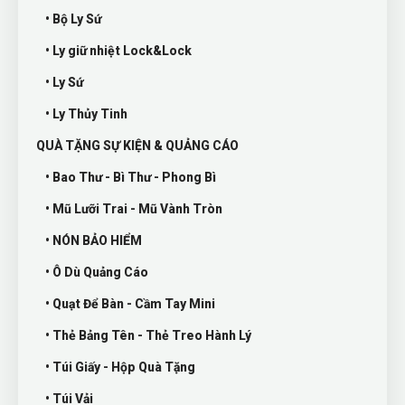
• Bộ Ly Sứ
• Ly giữ nhiệt Lock&Lock
• Ly Sứ
• Ly Thủy Tinh
QUÀ TẶNG SỰ KIỆN & QUẢNG CÁO
• Bao Thư - Bì Thư - Phong Bì
• Mũ Lưỡi Trai - Mũ Vành Tròn
• NÓN BẢO HIỂM
• Ô Dù Quảng Cáo
• Quạt Để Bàn - Cầm Tay Mini
• Thẻ Bảng Tên - Thẻ Treo Hành Lý
• Túi Giấy - Hộp Quà Tặng
• Túi Vải