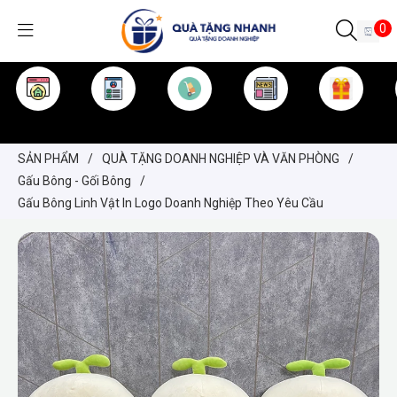
0
TRANG CHỦ
GIỚI THIỆU
SẢN PHẨM
TIN TỨC
KINH NGHIỆM
QUÀ TẶNG
SẢN PHẨM
/
QUÀ TẶNG DOANH NGHIỆP VÀ VĂN PHÒNG
/
Gấu Bông - Gối Bông
/
Gấu Bông Linh Vật In Logo Doanh Nghiệp Theo Yêu Cầu