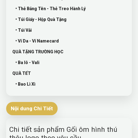
• Thẻ Bảng Tên - Thẻ Treo Hành Lý
• Túi Giấy - Hộp Quà Tặng
• Túi Vải
• Ví Da - Ví Namecard
QUÀ TẶNG TRƯỜNG HỌC
• Ba lô - Vali
QUÀ TẾT
• Bao Lì Xì
Nội dung Chi Tiết
Chi tiết sản phẩm Gối ôm hình thú
thêu logo theo yêu cầu