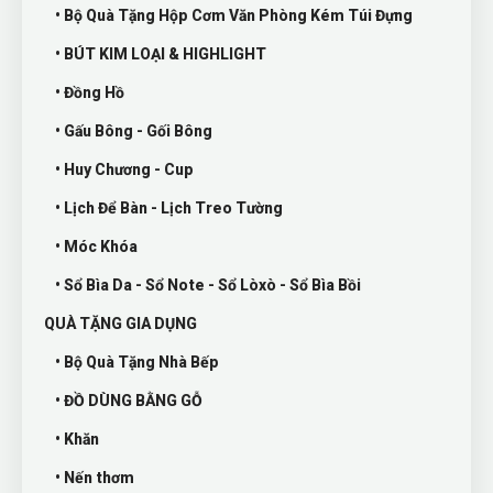
• Bộ Quà Tặng Hộp Cơm Văn Phòng Kém Túi Đựng
• BÚT KIM LOẠI & HIGHLIGHT
• Đồng Hồ
• Gấu Bông - Gối Bông
• Huy Chương - Cup
• Lịch Để Bàn - Lịch Treo Tường
• Móc Khóa
• Sổ Bìa Da - Sổ Note - Sổ Lòxò - Sổ Bìa Bồi
QUÀ TẶNG GIA DỤNG
• Bộ Quà Tặng Nhà Bếp
• ĐỒ DÙNG BẰNG GỖ
• Khăn
• Nến thơm