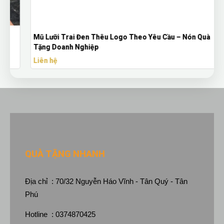
Mũ Lưỡi Trai Đen Thêu Logo Theo Yêu Cầu – Nón Quà
Tặng Doanh Nghiệp
Liên hệ
QUÀ TẶNG NHANH
Địa chỉ : 70/32 Nguyễn Háo Vĩnh - Tân Quý - Tân
Phú
Hotline : 0374870425