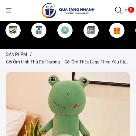
0
TRANG CHỦ
GIỚI THIỆU
SẢN PHẨM
TIN TỨC
KINH NGHIỆM
QUÀ TẶNG
SẢN PHẨM
/
Gối Ôm Hình Thú Dễ Thương – Gối Ôm Thêu Logo Theo Yêu Cầu
(Sản Xuất Số Lượng Lớn)