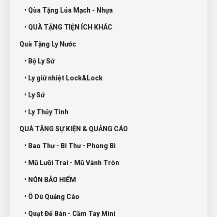
• Qùa Tặng Lúa Mạch - Nhựa
• QUÀ TẶNG TIỆN ÍCH KHÁC
Quà Tặng Ly Nước
• Bộ Ly Sứ
• Ly giữ nhiệt Lock&Lock
• Ly Sứ
• Ly Thủy Tinh
QUÀ TẶNG SỰ KIỆN & QUẢNG CÁO
• Bao Thư - Bì Thư - Phong Bì
• Mũ Lưỡi Trai - Mũ Vành Tròn
• NÓN BẢO HIỂM
• Ô Dù Quảng Cáo
• Quạt Để Bàn - Cầm Tay Mini