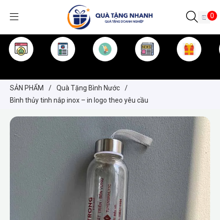
0
TRANG CHỦ
GIỚI THIỆU
SẢN PHẨM
TIN TỨC
KINH NGHIỆM
QUÀ TẶNG
SẢN PHẨM
/
Quà Tặng Bình Nước
/
Bình thủy tinh nắp inox – in logo theo yêu cầu