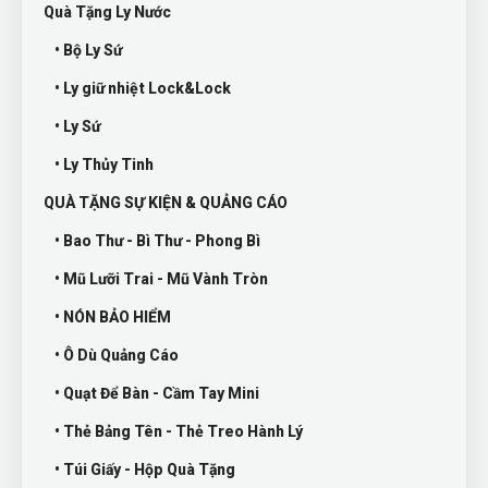
Quà Tặng Ly Nước
• Bộ Ly Sứ
• Ly giữ nhiệt Lock&Lock
• Ly Sứ
• Ly Thủy Tinh
QUÀ TẶNG SỰ KIỆN & QUẢNG CÁO
• Bao Thư - Bì Thư - Phong Bì
• Mũ Lưỡi Trai - Mũ Vành Tròn
• NÓN BẢO HIỂM
• Ô Dù Quảng Cáo
• Quạt Để Bàn - Cầm Tay Mini
• Thẻ Bảng Tên - Thẻ Treo Hành Lý
• Túi Giấy - Hộp Quà Tặng