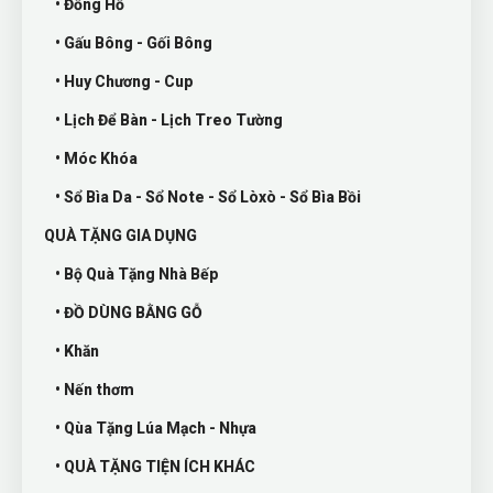
• Đồng Hồ
• Gấu Bông - Gối Bông
• Huy Chương - Cup
• Lịch Để Bàn - Lịch Treo Tường
• Móc Khóa
• Sổ Bìa Da - Sổ Note - Sổ Lòxò - Sổ Bìa Bồi
QUÀ TẶNG GIA DỤNG
• Bộ Quà Tặng Nhà Bếp
• ĐỒ DÙNG BẰNG GỖ
• Khăn
• Nến thơm
• Qùa Tặng Lúa Mạch - Nhựa
• QUÀ TẶNG TIỆN ÍCH KHÁC