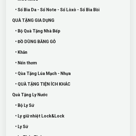
• Sổ Bìa Da - Sổ Note - Sổ Lòxò - Sổ Bìa Bồi
QUÀ TẶNG GIA DỤNG
• Bộ Quà Tặng Nhà Bếp
• ĐỒ DÙNG BẰNG GỖ
• Khăn
• Nến thơm
• Qùa Tặng Lúa Mạch - Nhựa
• QUÀ TẶNG TIỆN ÍCH KHÁC
Quà Tặng Ly Nước
• Bộ Ly Sứ
• Ly giữ nhiệt Lock&Lock
• Ly Sứ