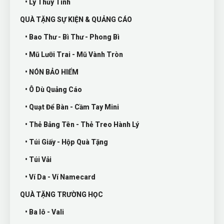
• Ly Thủy Tinh
QUÀ TẶNG SỰ KIỆN & QUẢNG CÁO
• Bao Thư - Bì Thư - Phong Bì
• Mũ Lưỡi Trai - Mũ Vành Tròn
• NÓN BẢO HIỂM
• Ô Dù Quảng Cáo
• Quạt Để Bàn - Cầm Tay Mini
• Thẻ Bảng Tên - Thẻ Treo Hành Lý
• Túi Giấy - Hộp Quà Tặng
• Túi Vải
• Ví Da - Ví Namecard
QUÀ TẶNG TRƯỜNG HỌC
• Ba lô - Vali