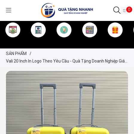
0
TRANG CHỦ
GIỚI THIỆU
SẢN PHẨM
TIN TỨC
KINH NGHIỆM
QUÀ TẶNG
SẢN PHẨM
/
Vali 20 Inch In Logo Theo Yêu Cầu - Quà Tặng Doanh Nghiệp Giá
Rẻ