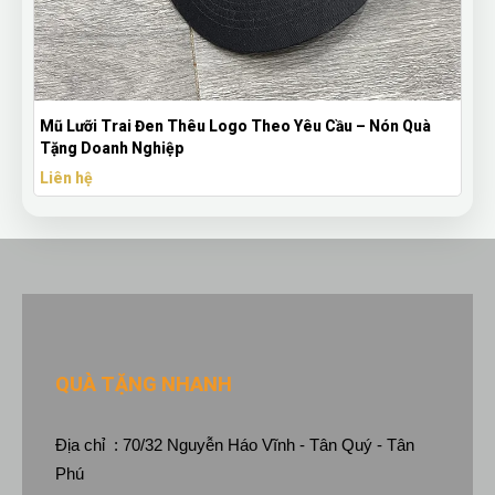
Bút Bi Mực Gel Thiên Long Có Nắp Đậy - Bút Bi In Logo
Theo Yêu Cầu
Liên hệ
QUÀ TẶNG NHANH
Địa chỉ : 70/32 Nguyễn Háo Vĩnh - Tân Quý - Tân
Phú