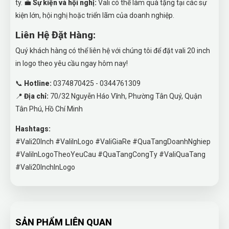
ty. 💼
Sự kiện và hội nghị:
Vali có thể làm quà tặng tại các sự
kiện lớn, hội nghị hoặc triển lãm của doanh nghiệp.
Liên Hệ Đặt Hàng:
Quý khách hàng có thể liên hệ với chúng tôi để đặt vali 20 inch
in logo theo yêu cầu ngay hôm nay!
📞
Hotline:
0374870425 - 0344761309
📍
Địa chỉ:
70/32 Nguyễn Háo Vĩnh, Phường Tân Quý, Quận
Tân Phú, Hồ Chí Minh
Hashtags:
#Vali20Inch #ValiInLogo #ValiGiaRe #QuaTangDoanhNghiep
#ValiInLogoTheoYeuCau #QuaTangCongTy #ValiQuaTang
#Vali20InchInLogo
SẢN PHẨM LIÊN QUAN