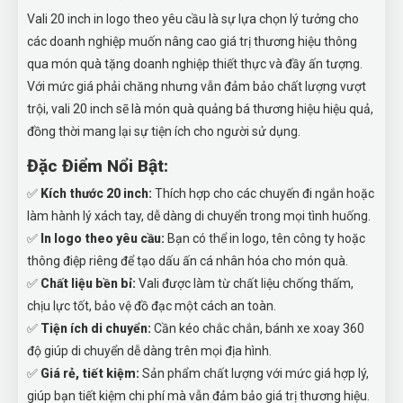
Vali 20 inch in logo theo yêu cầu là sự lựa chọn lý tưởng cho
các doanh nghiệp muốn nâng cao giá trị thương hiệu thông
qua món quà tặng doanh nghiệp thiết thực và đầy ấn tượng.
Với mức giá phải chăng nhưng vẫn đảm bảo chất lượng vượt
trội, vali 20 inch sẽ là món quà quảng bá thương hiệu hiệu quả,
đồng thời mang lại sự tiện ích cho người sử dụng.
Đặc Điểm Nổi Bật:
✅
Kích thước 20 inch:
Thích hợp cho các chuyến đi ngắn hoặc
làm hành lý xách tay, dễ dàng di chuyển trong mọi tình huống.
✅
In logo theo yêu cầu:
Bạn có thể in logo, tên công ty hoặc
thông điệp riêng để tạo dấu ấn cá nhân hóa cho món quà.
✅
Chất liệu bền bỉ:
Vali được làm từ chất liệu chống thấm,
chịu lực tốt, bảo vệ đồ đạc một cách an toàn.
✅
Tiện ích di chuyển:
Cần kéo chắc chắn, bánh xe xoay 360
độ giúp di chuyển dễ dàng trên mọi địa hình.
✅
Giá rẻ, tiết kiệm:
Sản phẩm chất lượng với mức giá hợp lý,
giúp bạn tiết kiệm chi phí mà vẫn đảm bảo giá trị thương hiệu.