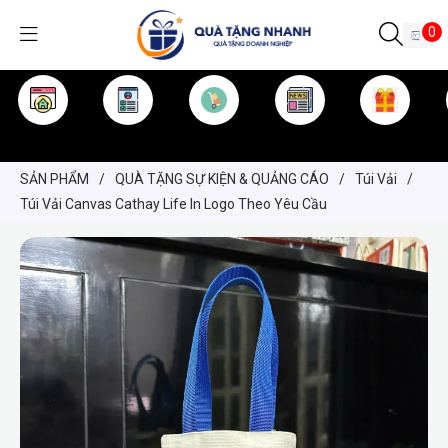
0
TRANG CHỦ
GIỚI THIỆU
SẢN PHẨM
TIN TỨC
KINH NGHIỆM
QUÀ TẶNG
SẢN PHẨM
/
QUÀ TẶNG SỰ KIỆN & QUẢNG CÁO
/
Túi Vải
/
Túi Vải Canvas Cathay Life In Logo Theo Yêu Cầu