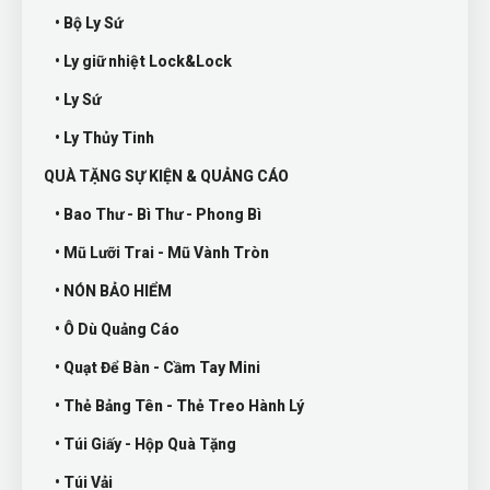
• Bộ Ly Sứ
• Ly giữ nhiệt Lock&Lock
• Ly Sứ
• Ly Thủy Tinh
QUÀ TẶNG SỰ KIỆN & QUẢNG CÁO
• Bao Thư - Bì Thư - Phong Bì
• Mũ Lưỡi Trai - Mũ Vành Tròn
• NÓN BẢO HIỂM
• Ô Dù Quảng Cáo
• Quạt Để Bàn - Cầm Tay Mini
• Thẻ Bảng Tên - Thẻ Treo Hành Lý
• Túi Giấy - Hộp Quà Tặng
• Túi Vải