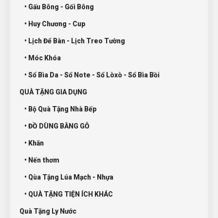
• Gấu Bông - Gối Bông
• Huy Chương - Cup
• Lịch Để Bàn - Lịch Treo Tường
• Móc Khóa
• Sổ Bìa Da - Sổ Note - Sổ Lòxò - Sổ Bìa Bồi
QUÀ TẶNG GIA DỤNG
• Bộ Quà Tặng Nhà Bếp
• ĐỒ DÙNG BẰNG GỖ
• Khăn
• Nến thơm
• Qùa Tặng Lúa Mạch - Nhựa
• QUÀ TẶNG TIỆN ÍCH KHÁC
Quà Tặng Ly Nước