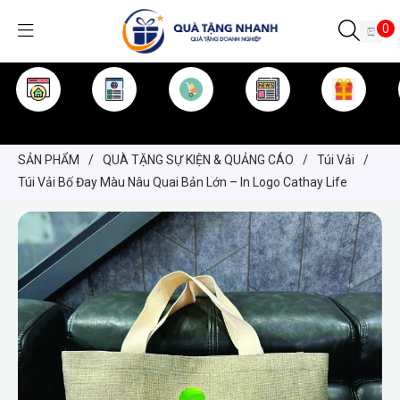
0
TRANG CHỦ
GIỚI THIỆU
SẢN PHẨM
TIN TỨC
KINH NGHIỆM
QUÀ TẶNG
SẢN PHẨM
/
QUÀ TẶNG SỰ KIỆN & QUẢNG CÁO
/
Túi Vải
/
Túi Vải Bố Đay Màu Nâu Quai Bản Lớn – In Logo Cathay Life