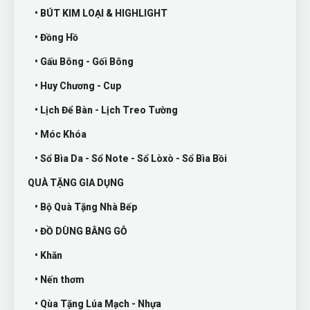
• BÚT KIM LOẠI & HIGHLIGHT
• Đồng Hồ
• Gấu Bông - Gối Bông
• Huy Chương - Cup
• Lịch Để Bàn - Lịch Treo Tường
• Móc Khóa
• Sổ Bìa Da - Sổ Note - Sổ Lòxò - Sổ Bìa Bồi
QUÀ TẶNG GIA DỤNG
• Bộ Quà Tặng Nhà Bếp
• ĐỒ DÙNG BẰNG GỖ
• Khăn
• Nến thơm
• Qùa Tặng Lúa Mạch - Nhựa