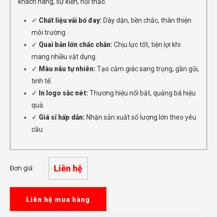
khách hàng, sự kiện, hội thảo.
✓
Chất liệu vải bố đay:
Dày dặn, bền chắc, thân thiện
môi trường.
✓
Quai bản lớn chắc chắn:
Chịu lực tốt, tiện lợi khi
mang nhiều vật dụng.
✓
Màu nâu tự nhiên:
Tạo cảm giác sang trọng, gần gũi,
tinh tế.
✓
In logo sắc nét:
Thương hiệu nổi bật, quảng bá hiệu
quả.
✓
Giá sỉ hấp dẫn:
Nhận sản xuất số lượng lớn theo yêu
cầu.
Liên hệ
Đơn giá:
Liên hệ mua hàng