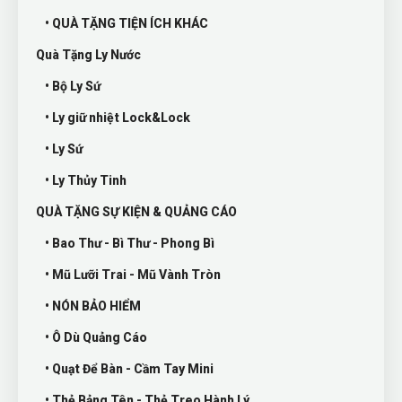
• QUÀ TẶNG TIỆN ÍCH KHÁC
Quà Tặng Ly Nước
• Bộ Ly Sứ
• Ly giữ nhiệt Lock&Lock
• Ly Sứ
• Ly Thủy Tinh
QUÀ TẶNG SỰ KIỆN & QUẢNG CÁO
• Bao Thư - Bì Thư - Phong Bì
• Mũ Lưỡi Trai - Mũ Vành Tròn
• NÓN BẢO HIỂM
• Ô Dù Quảng Cáo
• Quạt Để Bàn - Cầm Tay Mini
• Thẻ Bảng Tên - Thẻ Treo Hành Lý