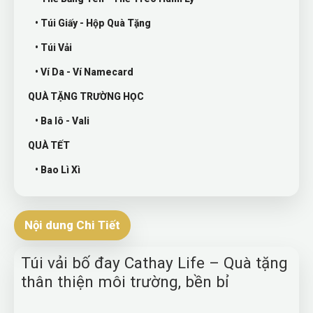
• Túi Giấy - Hộp Quà Tặng
• Túi Vải
• Ví Da - Ví Namecard
QUÀ TẶNG TRƯỜNG HỌC
• Ba lô - Vali
QUÀ TẾT
• Bao Lì Xì
Nội dung Chi Tiết
Túi vải bố đay Cathay Life – Quà tặng
thân thiện môi trường, bền bỉ