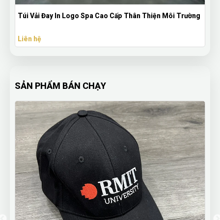
Túi Vải Đay In Logo Spa Cao Cấp Thân Thiện Môi Trường
Tú
Ng
Liên hệ
Li
SẢN PHẨM BÁN CHẠY