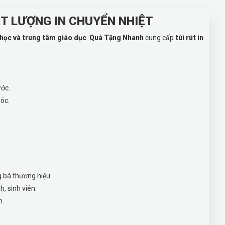
ẤT LƯỢNG IN CHUYỂN NHIỆT
 học và trung tâm giáo dục
.
Quà Tặng Nhanh
cung cấp
túi rút in
ước.
óc.
 bá thương hiệu.
h, sinh viên.
n.