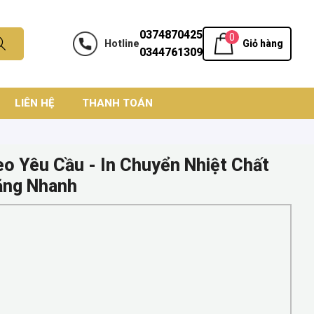
0374870425
0
Hotline
Giỏ hàng
0344761309
LIÊN HỆ
THANH TOÁN
eo Yêu Cầu - In Chuyển Nhiệt Chất
ặng Nhanh