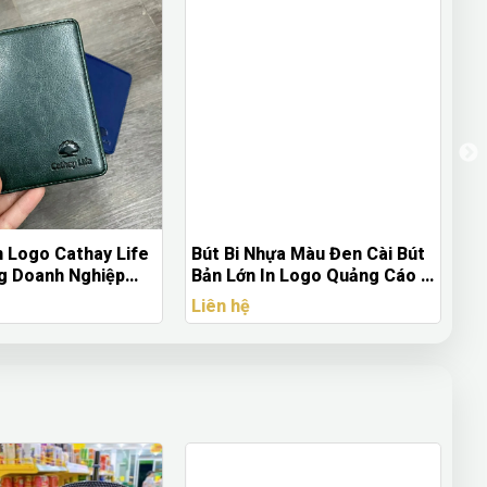
n Logo Cathay Life
Bút Bi Nhựa Màu Đen Cài Bút
Gi
g Doanh Nghiệp
Bản Lớn In Logo Quảng Cáo -
G
Quà Tặng Quảng Bá Thương
Ti
Liên hệ
Li
Hiệu