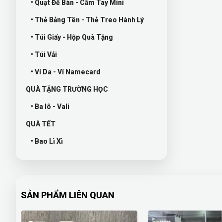
• Quạt Để Bàn - Cầm Tay Mini
• Thẻ Bảng Tên - Thẻ Treo Hành Lý
• Túi Giấy - Hộp Quà Tặng
• Túi Vải
• Ví Da - Ví Namecard
QUÀ TẶNG TRƯỜNG HỌC
• Ba lô - Vali
QUÀ TẾT
• Bao Lì Xì
SẢN PHẨM LIÊN QUAN