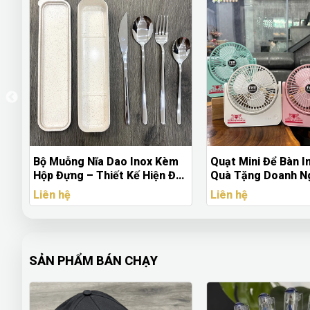
ý
Bộ Muỗng Nĩa Dao Inox Kèm
Quạt Mini Để Bàn I
Hộp Đựng – Thiết Kế Hiện Đại,
Quà Tặng Doanh Ng
An Toàn, In/Khắc Logo Theo
Ích
Liên hệ
Liên hệ
Yêu Cầu
SẢN PHẨM BÁN CHẠY