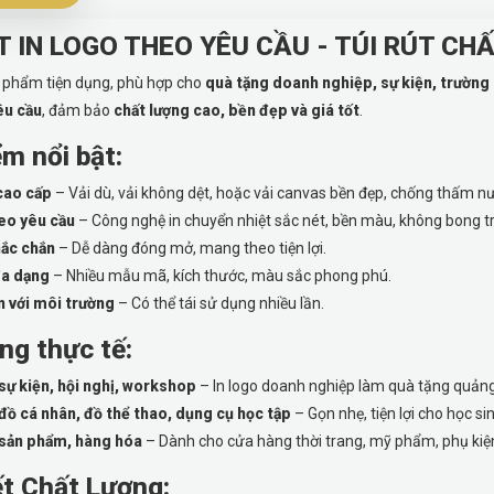
T IN LOGO THEO YÊU CẦU - TÚI RÚT CH
ản phẩm tiện dụng, phù hợp cho
quà tặng doanh nghiệp, sự kiện, trường
êu cầu
, đảm bảo
chất lượng cao, bền đẹp và giá tốt
.
m nổi bật:
 cao cấp
– Vải dù, vải không dệt, hoặc vải canvas bền đẹp, chống thấm n
heo yêu cầu
– Công nghệ in chuyển nhiệt sắc nét, bền màu, không bong tr
hắc chắn
– Dễ dàng đóng mở, mang theo tiện lợi.
đa dạng
– Nhiều mẫu mã, kích thước, màu sắc phong phú.
n với môi trường
– Có thể tái sử dụng nhiều lần.
ng thực tế:
sự kiện, hội nghị, workshop
– In logo doanh nghiệp làm quà tặng quảng
đồ cá nhân, đồ thể thao, dụng cụ học tập
– Gọn nhẹ, tiện lợi cho học sin
 sản phẩm, hàng hóa
– Dành cho cửa hàng thời trang, mỹ phẩm, phụ kiệ
t Chất Lượng: