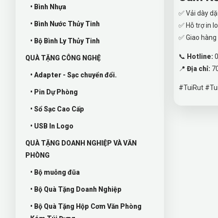
• Bình Nhựa
✅ Vải dày dặ
• Bình Nước Thủy Tinh
✅ Hỗ trợ in 
✅ Giao hàng 
• Bộ Bình Ly Thủy Tinh
📞
Hotline:
0
QUÀ TẶNG CÔNG NGHỆ
📍
Địa chỉ:
70
• Adapter - Sạc chuyển đổi.
#TuiRut #Tu
• Pin Dự Phòng
• Sổ Sạc Cao Cấp
• USB In Logo
QUÀ TẶNG DOANH NGHIỆP VÀ VĂN
PHÒNG
• Bộ muỗng đũa
• Bộ Quà Tặng Doanh Nghiệp
• Bộ Quà Tặng Hộp Cơm Văn Phòng