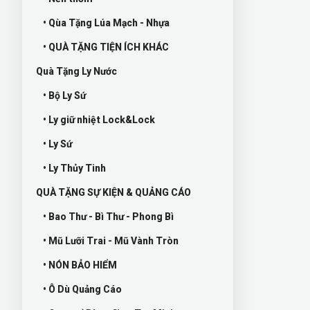
• Qùa Tặng Lúa Mạch - Nhựa
• QUÀ TẶNG TIỆN ÍCH KHÁC
Quà Tặng Ly Nước
• Bộ Ly Sứ
• Ly giữ nhiệt Lock&Lock
• Ly Sứ
• Ly Thủy Tinh
QUÀ TẶNG SỰ KIỆN & QUẢNG CÁO
• Bao Thư - Bì Thư - Phong Bì
• Mũ Lưỡi Trai - Mũ Vành Tròn
• NÓN BẢO HIỂM
• Ô Dù Quảng Cáo