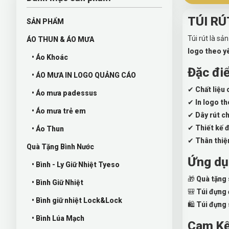
TÚI RÚ
SẢN PHẨM
Túi rút là s
ÁO THUN & ÁO MƯA
logo theo y
• Áo Khoác
Đặc điể
• ÁO MƯA IN LOGO QUẢNG CÁO
✔
Chất liệu
• Áo mưa padessus
✔
In logo t
• Áo mưa trẻ em
✔
Dây rút c
✔
Thiết kế 
• Áo Thun
✔
Thân thiệ
Quà Tặng Bình Nước
Ứng dụ
• Bình - Ly Giữ Nhiệt Tyeso
🎁
Quà tặng 
• Bình Giữ Nhiệt
🎒
Túi đựng 
• Bình giữ nhiệt Lock&Lock
🛍
Túi đựng
• Bình Lúa Mạch
Cam Kế