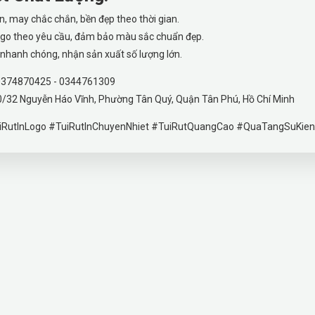
n, may chắc chắn, bền đẹp theo thời gian.
logo theo yêu cầu, đảm bảo màu sắc chuẩn đẹp.
nhanh chóng, nhận sản xuất số lượng lớn.
374870425 - 0344761309
/32 Nguyễn Háo Vĩnh, Phường Tân Quý, Quận Tân Phú, Hồ Chí Minh
iRutInLogo #TuiRutInChuyenNhiet #TuiRutQuangCao #QuaTangSuKie