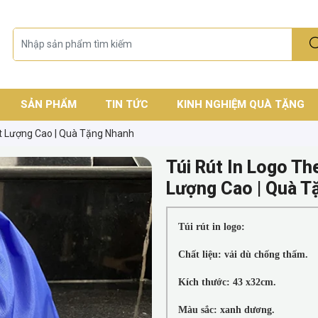
SẢN PHẨM
TIN TỨC
KINH NGHIỆM QUÀ TẶNG
ất Lượng Cao | Quà Tặng Nhanh
Túi Rút In Logo Th
Lượng Cao | Quà T
Túi rút in logo:
Chất liệu: vải dù chống thấm.
Kích thước: 43 x32cm.
Màu sắc: xanh dương.