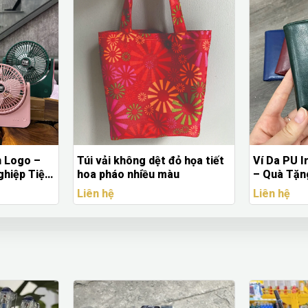
n Logo –
Túi vải không dệt đỏ họa tiết
Ví Da PU I
hiệp Tiện
hoa pháo nhiều màu
– Quà Tặn
Cao Cấp
Liên hệ
Liên hệ