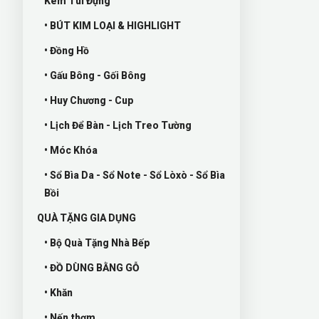
Kém Túi Đựng
• BÚT KIM LOẠI & HIGHLIGHT
• Đồng Hồ
• Gấu Bông - Gối Bông
• Huy Chương - Cup
• Lịch Để Bàn - Lịch Treo Tường
• Móc Khóa
• Sổ Bìa Da - Sổ Note - Sổ Lòxò - Sổ Bìa
Bồi
QUÀ TẶNG GIA DỤNG
• Bộ Quà Tặng Nhà Bếp
• ĐỒ DÙNG BẰNG GỖ
• Khăn
• Nến thơm