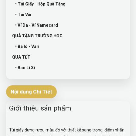
• Túi Giấy - Hộp Quà Tặng
• Túi Vải
• Ví Da - Ví Namecard
QUÀ TẶNG TRƯỜNG HỌC
• Ba lô - Vali
QUÀ TẾT
• Bao Lì Xì
Nội dung Chi Tiết
Giới thiệu sản phẩm
Túi giấy đựng rượu màu đỏ với thiết kế sang trọng, điểm nhấn