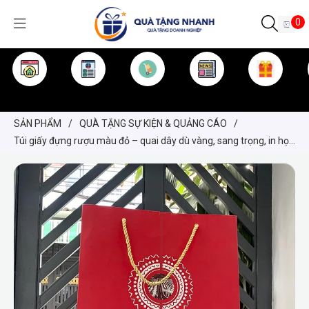
0
TRANG CHỦ
GIỚI THIỆU
SẢN PHẨM
TIN TỨC
KINH NGHIỆM
QUÀ TẶNG
SẢN PHẨM
/
QUÀ TẶNG SỰ KIỆN & QUẢNG CÁO
/
Túi giấy đựng rượu màu đỏ – quai dây dù vàng, sang trọng, in họa
tiết chai rượu