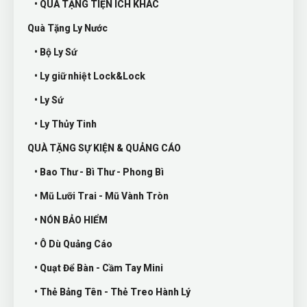
• QUÀ TẶNG TIỆN ÍCH KHÁC
Quà Tặng Ly Nước
• Bộ Ly Sứ
• Ly giữ nhiệt Lock&Lock
• Ly Sứ
• Ly Thủy Tinh
QUÀ TẶNG SỰ KIỆN & QUẢNG CÁO
• Bao Thư - Bì Thư - Phong Bì
• Mũ Lưỡi Trai - Mũ Vành Tròn
• NÓN BẢO HIỂM
• Ô Dù Quảng Cáo
• Quạt Để Bàn - Cầm Tay Mini
• Thẻ Bảng Tên - Thẻ Treo Hành Lý