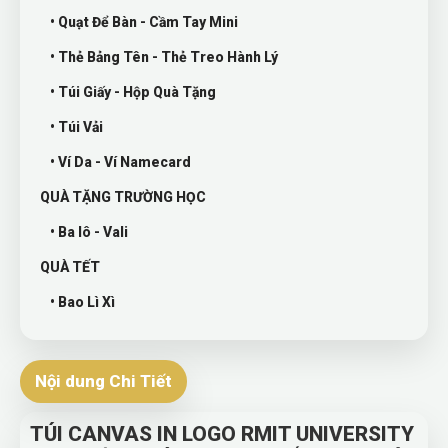
• Quạt Để Bàn - Cầm Tay Mini
• Thẻ Bảng Tên - Thẻ Treo Hành Lý
• Túi Giấy - Hộp Quà Tặng
• Túi Vải
• Ví Da - Ví Namecard
QUÀ TẶNG TRƯỜNG HỌC
• Ba lô - Vali
QUÀ TẾT
• Bao Lì Xì
Nội dung Chi Tiết
TÚI CANVAS IN LOGO RMIT UNIVERSITY