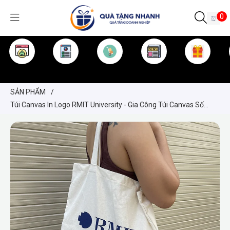
0
TRANG CHỦ
GIỚI THIỆU
SẢN PHẨM
TIN TỨC
KINH NGHIỆM
QUÀ TẶNG
SẢN PHẨM
/
Túi Canvas In Logo RMIT University - Gia Công Túi Canvas Số
Lượng Lớn - Giá Tốt