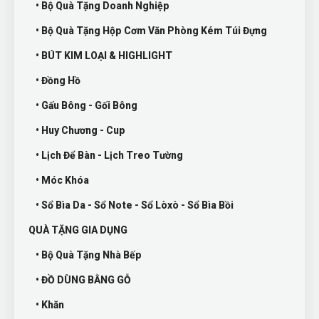
• Bộ Quà Tặng Doanh Nghiệp
• Bộ Quà Tặng Hộp Cơm Văn Phòng Kém Túi Đựng
• BÚT KIM LOẠI & HIGHLIGHT
• Đồng Hồ
• Gấu Bông - Gối Bông
• Huy Chương - Cup
• Lịch Để Bàn - Lịch Treo Tường
• Móc Khóa
• Sổ Bìa Da - Sổ Note - Sổ Lòxò - Sổ Bìa Bồi
QUÀ TẶNG GIA DỤNG
• Bộ Quà Tặng Nhà Bếp
• ĐỒ DÙNG BẰNG GỖ
• Khăn