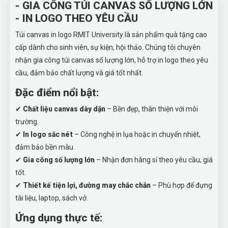
- GIA CÔNG TÚI CANVAS SỐ LƯỢNG LỚN
- IN LOGO THEO YÊU CẦU
Túi canvas in logo RMIT University là sản phẩm quà tặng cao
cấp dành cho sinh viên, sự kiện, hội thảo. Chúng tôi chuyên
nhận gia công túi canvas số lượng lớn, hỗ trợ in logo theo yêu
cầu, đảm bảo chất lượng và giá tốt nhất.
Đặc điểm nổi bật:
✔
Chất liệu canvas dày dặn
– Bền đẹp, thân thiện với môi
trường.
✔
In logo sắc nét
– Công nghệ in lụa hoặc in chuyển nhiệt,
đảm bảo bền màu.
✔
Gia công số lượng lớn
– Nhận đơn hàng sỉ theo yêu cầu, giá
tốt.
✔
Thiết kế tiện lợi, đường may chắc chắn
– Phù hợp để đựng
tài liệu, laptop, sách vở.
Ứng dụng thực tế: