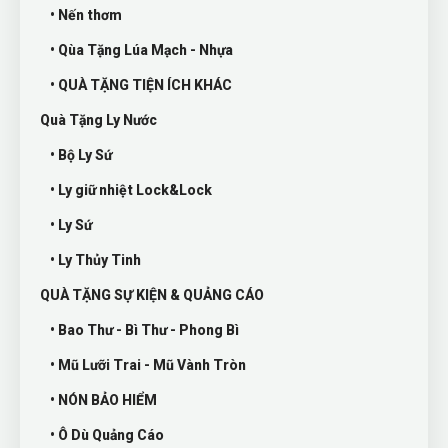
• Nến thơm
• Qùa Tặng Lúa Mạch - Nhựa
• QUÀ TẶNG TIỆN ÍCH KHÁC
Quà Tặng Ly Nước
• Bộ Ly Sứ
• Ly giữ nhiệt Lock&Lock
• Ly Sứ
• Ly Thủy Tinh
QUÀ TẶNG SỰ KIỆN & QUẢNG CÁO
• Bao Thư - Bì Thư - Phong Bì
• Mũ Lưỡi Trai - Mũ Vành Tròn
• NÓN BẢO HIỂM
• Ô Dù Quảng Cáo