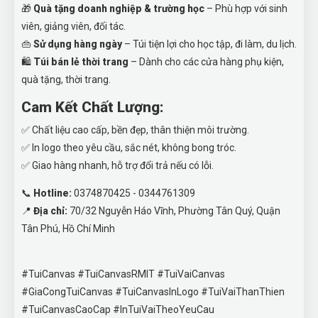
🎁
Quà tặng doanh nghiệp & trường học
– Phù hợp với sinh
viên, giảng viên, đối tác.
👜
Sử dụng hàng ngày
– Túi tiện lợi cho học tập, đi làm, du lịch.
🛍
Túi bán lẻ thời trang
– Dành cho các cửa hàng phụ kiện,
quà tặng, thời trang.
Cam Kết Chất Lượng:
✅ Chất liệu cao cấp, bền đẹp, thân thiện môi trường.
✅ In logo theo yêu cầu, sắc nét, không bong tróc.
✅ Giao hàng nhanh, hỗ trợ đổi trả nếu có lỗi.
📞
Hotline:
0374870425 - 0344761309
📍
Địa chỉ:
70/32 Nguyễn Háo Vĩnh, Phường Tân Quý, Quận
Tân Phú, Hồ Chí Minh
#TuiCanvas #TuiCanvasRMIT #TuiVaiCanvas
#GiaCongTuiCanvas #TuiCanvasInLogo #TuiVaiThanThien
#TuiCanvasCaoCap #InTuiVaiTheoYeuCau