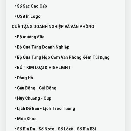
• Sổ Sạc Cao Cấp
• USB In Logo
QUÀ TẶNG DOANH NGHIỆP VÀ VĂN PHÒNG
• Bộ muỗng đũa
• Bộ Quà Tặng Doanh Nghiệp
• Bộ Quà Tặng Hộp Cơm Văn Phòng Kém Túi Đựng
• BÚT KIM LOẠI & HIGHLIGHT
• Đồng Hồ
• Gấu Bông - Gối Bông
• Huy Chương - Cup
• Lịch Để Bàn - Lịch Treo Tường
• Móc Khóa
• Sổ Bìa Da - Sổ Note - Sổ Lòxò - Sổ Bìa Bồi