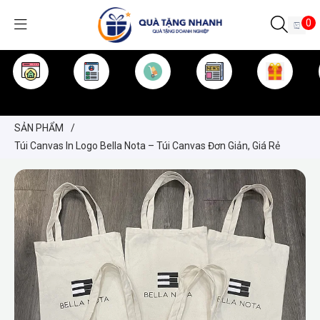
0
TRANG CHỦ
GIỚI THIỆU
SẢN PHẨM
TIN TỨC
KINH NGHIỆM
QUÀ TẶNG
SẢN PHẨM
/
Túi Canvas In Logo Bella Nota – Túi Canvas Đơn Giản, Giá Rẻ