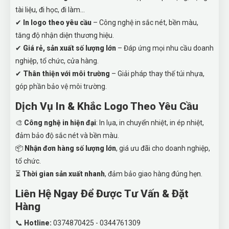
tài liệu, đi học, đi làm…
✔
In logo theo yêu cầu
– Công nghệ in sắc nét, bền màu,
tăng độ nhận diện thương hiệu.
✔
Giá rẻ, sản xuất số lượng lớn
– Đáp ứng mọi nhu cầu doanh
nghiệp, tổ chức, cửa hàng.
✔
Thân thiện với môi trường
– Giải pháp thay thế túi nhựa,
góp phần bảo vệ môi trường.
Dịch Vụ In & Khắc Logo Theo Yêu Cầu
🎨
Công nghệ in hiện đại
: In lụa, in chuyển nhiệt, in ép nhiệt,
đảm bảo độ sắc nét và bền màu.
📦
Nhận đơn hàng số lượng lớn
, giá ưu đãi cho doanh nghiệp,
tổ chức.
⏳
Thời gian sản xuất nhanh
, đảm bảo giao hàng đúng hẹn.
Liên Hệ Ngay Để Được Tư Vấn & Đặt
Hàng
📞
Hotline:
0374870425 - 0344761309