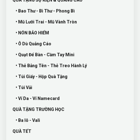
QUÀ TẶNG SỰ KIỆN & QUẢNG CÁO
• Bao Thư - Bì Thư - Phong Bì
• Mũ Lưỡi Trai - Mũ Vành Tròn
• NÓN BẢO HIỂM
• Ô Dù Quảng Cáo
• Quạt Để Bàn - Cầm Tay Mini
• Thẻ Bảng Tên - Thẻ Treo Hành Lý
• Túi Giấy - Hộp Quà Tặng
• Túi Vải
• Ví Da - Ví Namecard
QUÀ TẶNG TRƯỜNG HỌC
• Ba lô - Vali
QUÀ TẾT