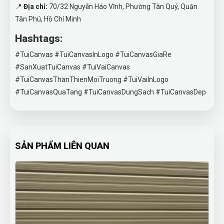
📍
Địa chỉ:
70/32 Nguyễn Háo Vĩnh, Phường Tân Quý, Quận
Tân Phú, Hồ Chí Minh
Hashtags:
#TuiCanvas #TuiCanvasInLogo #TuiCanvasGiaRe
#SanXuatTuiCanvas #TuiVaiCanvas
#TuiCanvasThanThienMoiTruong #TuiVaiInLogo
#TuiCanvasQuaTang #TuiCanvasDungSach #TuiCanvasDep
SẢN PHẨM LIÊN QUAN