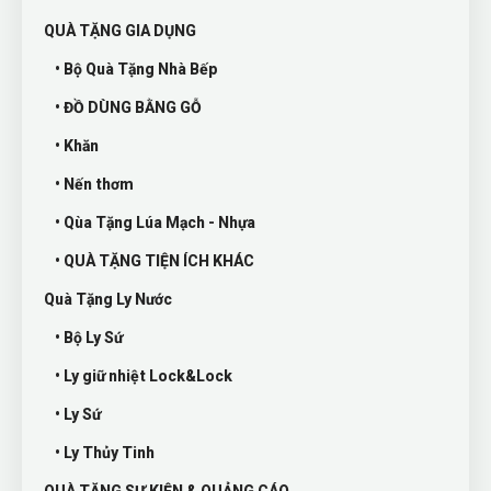
QUÀ TẶNG GIA DỤNG
• Bộ Quà Tặng Nhà Bếp
• ĐỒ DÙNG BẰNG GỖ
• Khăn
• Nến thơm
• Qùa Tặng Lúa Mạch - Nhựa
• QUÀ TẶNG TIỆN ÍCH KHÁC
Quà Tặng Ly Nước
• Bộ Ly Sứ
• Ly giữ nhiệt Lock&Lock
• Ly Sứ
• Ly Thủy Tinh