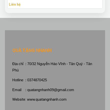
Liên hệ
QUÀ TẶNG NHANH
Địa chỉ : 70/32 Nguyễn Háo Vĩnh - Tân Quý - Tân
Phú
Hotline : 0374870425
Email :
quatangnhanh09@gmail.com
Website:
www.quatangnhanh.com