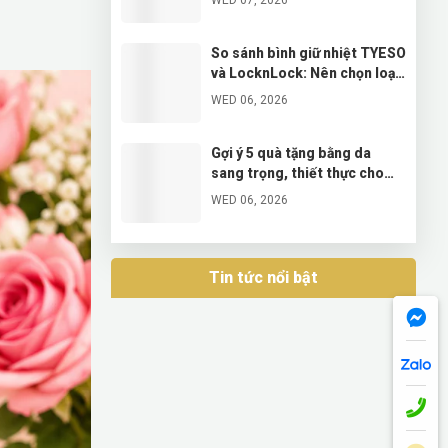
Và Sổ Tay Cáp Sạc Cao Cấp
So sánh bình giữ nhiệt TYESO
và LocknLock: Nên chọn loại
nào phù hợp nhất?
WED 06, 2026
Gợi ý 5 quà tặng bằng da
sang trọng, thiết thực cho
doanh nghiệp
WED 06, 2026
Khám phá bộ quà giao xe VIP
được các hãng xe sang ưa
Tin tức nổi bật
chuộng
WED 06, 2026