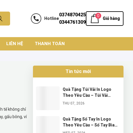
0374870425
0
Hotline
Giỏ hàng
0344761309
LIÊN HỆ
THANH TOÁN
Tin tức mới
Quà Tặng Túi Vải In Logo
Theo Yêu Cầu – Túi Vải
Canvas, Túi Vải Không Dệt,
THU 07, 2026
Túi Vải Đay, Túi Vải Dù, Túi
h tế không chỉ
Vải Lưới Và Túi Vải Bố Hàn
y, gấu bông, ví
Quà Tặng Sổ Tay In Logo
Theo Yêu Cầu – Sổ Tay Bìa
Bồi, Bìa Da PU, Bìa Da Simili
WED 07, 2026