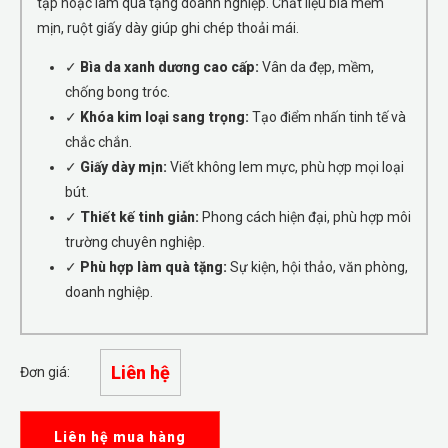
tập hoặc làm quà tặng doanh nghiệp. Chất liệu bìa mềm
mịn, ruột giấy dày giúp ghi chép thoải mái.
✓
Bìa da xanh dương cao cấp:
Vân da đẹp, mềm,
chống bong tróc.
✓
Khóa kim loại sang trọng:
Tạo điểm nhấn tinh tế và
chắc chắn.
✓
Giấy dày mịn:
Viết không lem mực, phù hợp mọi loại
bút.
✓
Thiết kế tinh giản:
Phong cách hiện đại, phù hợp môi
trường chuyên nghiệp.
✓
Phù hợp làm quà tặng:
Sự kiện, hội thảo, văn phòng,
doanh nghiệp.
Liên hệ
Đơn giá:
Liên hệ mua hàng