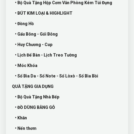
• Bộ Quà Tặng Hộp Cơm Văn Phòng Kém Túi Đựng
• BÚT KIM LOẠI & HIGHLIGHT
• Đồng Hồ
• Gấu Bông - Gối Bông
• Huy Chương - Cup
• Lịch Để Bàn - Lịch Treo Tường
• Móc Khóa
• Sổ Bìa Da - Sổ Note - Sổ Lòxò - Sổ Bìa Bồi
QUÀ TẶNG GIA DỤNG
• Bộ Quà Tặng Nhà Bếp
• ĐỒ DÙNG BẰNG GỖ
• Khăn
• Nến thơm