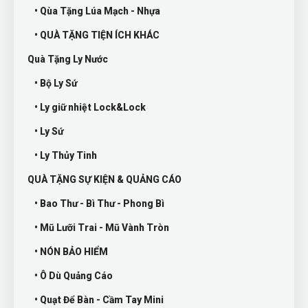
• Qùa Tặng Lúa Mạch - Nhựa
• QUÀ TẶNG TIỆN ÍCH KHÁC
Quà Tặng Ly Nước
• Bộ Ly Sứ
• Ly giữ nhiệt Lock&Lock
• Ly Sứ
• Ly Thủy Tinh
QUÀ TẶNG SỰ KIỆN & QUẢNG CÁO
• Bao Thư - Bì Thư - Phong Bì
• Mũ Lưỡi Trai - Mũ Vành Tròn
• NÓN BẢO HIỂM
• Ô Dù Quảng Cáo
• Quạt Để Bàn - Cầm Tay Mini