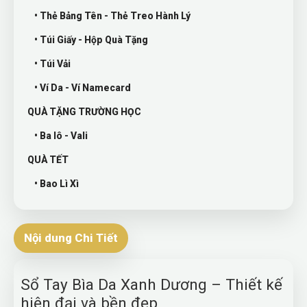
• Thẻ Bảng Tên - Thẻ Treo Hành Lý
• Túi Giấy - Hộp Quà Tặng
• Túi Vải
• Ví Da - Ví Namecard
QUÀ TẶNG TRƯỜNG HỌC
• Ba lô - Vali
QUÀ TẾT
• Bao Lì Xì
Nội dung Chi Tiết
Sổ Tay Bìa Da Xanh Dương – Thiết kế
hiện đại và bền đẹp