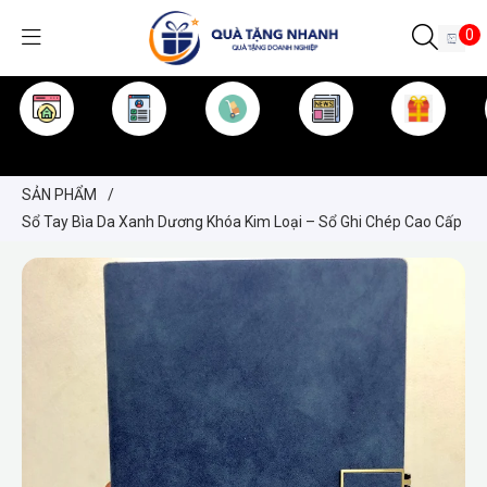
0
TRANG CHỦ
GIỚI THIỆU
SẢN PHẨM
TIN TỨC
KINH NGHIỆM
QUÀ TẶNG
SẢN PHẨM
/
Sổ Tay Bìa Da Xanh Dương Khóa Kim Loại – Sổ Ghi Chép Cao Cấp