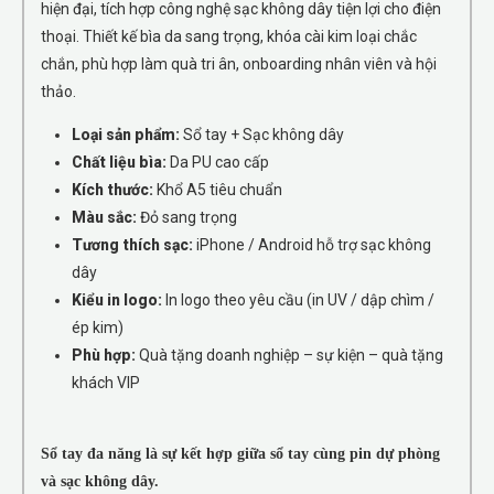
hiện đại, tích hợp công nghệ sạc không dây tiện lợi cho điện
thoại. Thiết kế bìa da sang trọng, khóa cài kim loại chắc
chắn, phù hợp làm quà tri ân, onboarding nhân viên và hội
thảo.
Loại sản phẩm:
Sổ tay + Sạc không dây
Chất liệu bìa:
Da PU cao cấp
Kích thước:
Khổ A5 tiêu chuẩn
Màu sắc:
Đỏ sang trọng
Tương thích sạc:
iPhone / Android hỗ trợ sạc không
dây
Kiểu in logo:
In logo theo yêu cầu (in UV / dập chìm /
ép kim)
Phù hợp:
Quà tặng doanh nghiệp – sự kiện – quà tặng
khách VIP
Sổ tay đa năng là sự kết hợp giữa sổ tay cùng pin dự phòng
và sạc không dây.