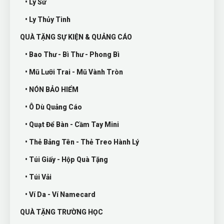
• Ly Sứ
• Ly Thủy Tinh
QUÀ TẶNG SỰ KIỆN & QUẢNG CÁO
• Bao Thư - Bì Thư - Phong Bì
• Mũ Lưỡi Trai - Mũ Vành Tròn
• NÓN BẢO HIỂM
• Ô Dù Quảng Cáo
• Quạt Để Bàn - Cầm Tay Mini
• Thẻ Bảng Tên - Thẻ Treo Hành Lý
• Túi Giấy - Hộp Quà Tặng
• Túi Vải
• Ví Da - Ví Namecard
QUÀ TẶNG TRƯỜNG HỌC