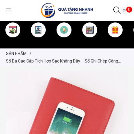
0
TRANG CHỦ
GIỚI THIỆU
SẢN PHẨM
TIN TỨC
KINH NGHIỆM
QUÀ TẶNG
SẢN PHẨM
/
Sổ Da Cao Cấp Tích Hợp Sạc Không Dây – Sổ Ghi Chép Công
Nghệ Quà Tặng Doanh Nghiệp