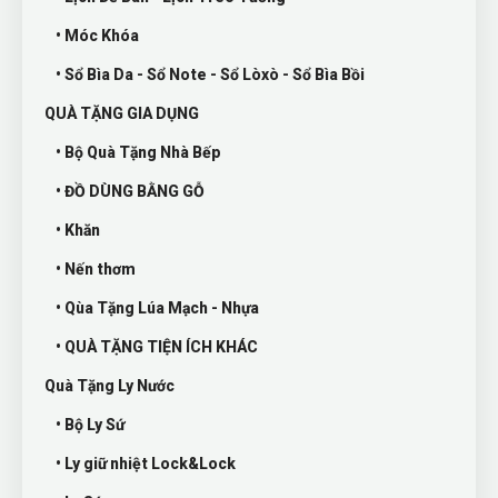
• Móc Khóa
• Sổ Bìa Da - Sổ Note - Sổ Lòxò - Sổ Bìa Bồi
QUÀ TẶNG GIA DỤNG
• Bộ Quà Tặng Nhà Bếp
• ĐỒ DÙNG BẰNG GỖ
• Khăn
• Nến thơm
• Qùa Tặng Lúa Mạch - Nhựa
• QUÀ TẶNG TIỆN ÍCH KHÁC
Quà Tặng Ly Nước
• Bộ Ly Sứ
• Ly giữ nhiệt Lock&Lock