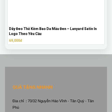
Dây Đeo Thẻ Kèm Bao Da Màu Đen – Lanyard Satin In
Logo Theo Yêu Cầu
69,000đ
QUÀ TẶNG NHANH
Địa chỉ : 70/32 Nguyễn Háo Vĩnh - Tân Quý - Tân
Phú