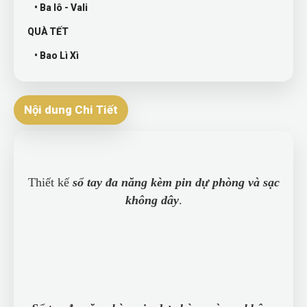
• Ba lô - Vali
QUÀ TẾT
• Bao Lì Xì
Nội dung Chi Tiết
Thiết kế
sổ tay đa năng kèm pin dự phòng và sạc
không dây
.