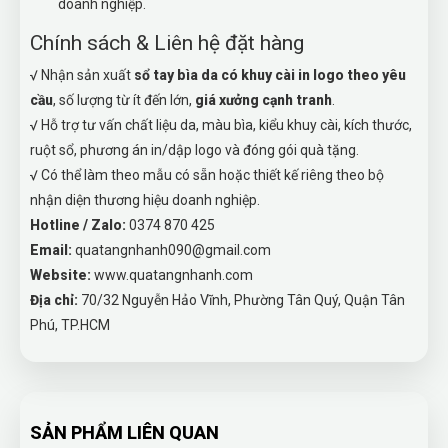
doanh nghiệp.
Chính sách & Liên hệ đặt hàng
√ Nhận sản xuất
sổ tay bìa da có khuy cài in logo theo yêu
cầu
, số lượng từ ít đến lớn,
giá xưởng cạnh tranh
.
√ Hỗ trợ tư vấn chất liệu da, màu bìa, kiểu khuy cài, kích thước,
ruột sổ, phương án in/dập logo và đóng gói quà tặng.
√ Có thể làm theo mẫu có sẵn hoặc thiết kế riêng theo bộ
nhận diện thương hiệu doanh nghiệp.
Hotline / Zalo:
0374 870 425
Email:
quatangnhanh090@gmail.com
Website:
www.quatangnhanh.com
Địa chỉ:
70/32 Nguyễn Hảo Vĩnh, Phường Tân Quý, Quận Tân
Phú, TP.HCM
SẢN PHẨM LIÊN QUAN