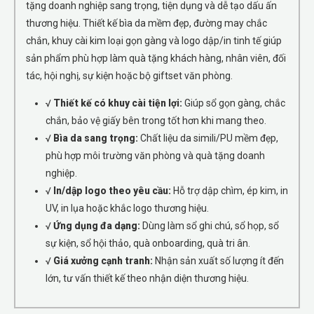
tặng doanh nghiệp sang trọng, tiện dụng và dễ tạo dấu ấn
thương hiệu. Thiết kế bìa da mềm đẹp, đường may chắc
chắn, khuy cài kim loại gọn gàng và logo dập/in tinh tế giúp
sản phẩm phù hợp làm quà tặng khách hàng, nhân viên, đối
tác, hội nghị, sự kiện hoặc bộ giftset văn phòng.
√
Thiết kế có khuy cài tiện lợi:
Giúp sổ gọn gàng, chắc
chắn, bảo vệ giấy bên trong tốt hơn khi mang theo.
√
Bìa da sang trọng:
Chất liệu da simili/PU mềm đẹp,
phù hợp môi trường văn phòng và quà tặng doanh
nghiệp.
√
In/dập logo theo yêu cầu:
Hỗ trợ dập chìm, ép kim, in
UV, in lụa hoặc khắc logo thương hiệu.
√
Ứng dụng đa dạng:
Dùng làm sổ ghi chú, sổ họp, sổ
sự kiện, sổ hội thảo, quà onboarding, quà tri ân.
√
Giá xưởng cạnh tranh:
Nhận sản xuất số lượng ít đến
lớn, tư vấn thiết kế theo nhận diện thương hiệu.