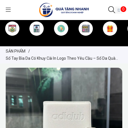
0
TRANG CHỦ
GIỚI THIỆU
SẢN PHẨM
TIN TỨC
KINH NGHIỆM
QUÀ TẶNG
SẢN PHẨM
/
Sổ Tay Bìa Da Có Khuy Cài In Logo Theo Yêu Cầu – Sổ Da Quà
Tặng Doanh Nghiệp