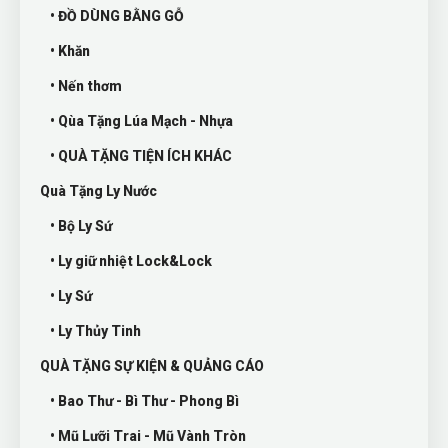
• ĐỒ DÙNG BẰNG GỖ
• Khăn
• Nến thơm
• Qùa Tặng Lúa Mạch - Nhựa
• QUÀ TẶNG TIỆN ÍCH KHÁC
Quà Tặng Ly Nước
• Bộ Ly Sứ
• Ly giữ nhiệt Lock&Lock
• Ly Sứ
• Ly Thủy Tinh
QUÀ TẶNG SỰ KIỆN & QUẢNG CÁO
• Bao Thư - Bì Thư - Phong Bì
• Mũ Lưỡi Trai - Mũ Vành Tròn