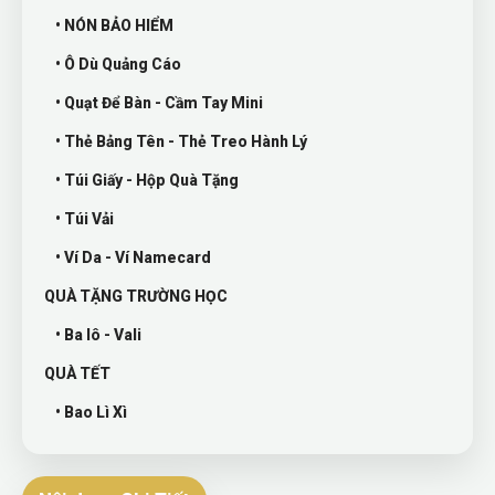
• NÓN BẢO HIỂM
• Ô Dù Quảng Cáo
• Quạt Để Bàn - Cầm Tay Mini
• Thẻ Bảng Tên - Thẻ Treo Hành Lý
• Túi Giấy - Hộp Quà Tặng
• Túi Vải
• Ví Da - Ví Namecard
QUÀ TẶNG TRƯỜNG HỌC
• Ba lô - Vali
QUÀ TẾT
• Bao Lì Xì