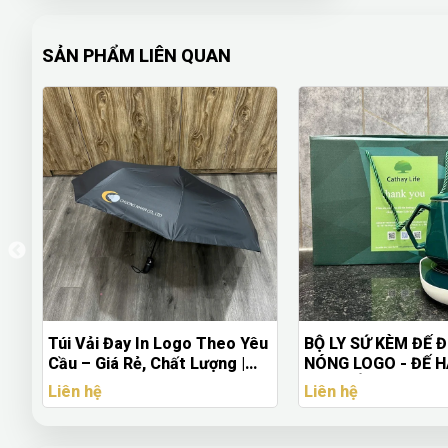
SẢN PHẨM LIÊN QUAN
Túi Vải Đay In Logo Theo Yêu
BỘ LY SỨ KÈM ĐẾ 
ao
Cầu – Giá Rẻ, Chất Lượng |
NÓNG LOGO - ĐẾ 
Quà Tặng Nhanh
ĐIỆN TỬ KÈM LY S
Liên hệ
Liên hệ