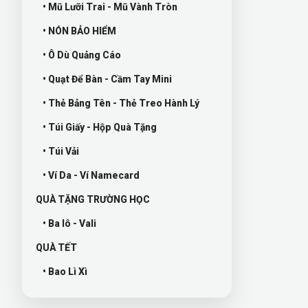
• Mũ Lưỡi Trai - Mũ Vành Tròn
• NÓN BẢO HIỂM
• Ô Dù Quảng Cáo
• Quạt Để Bàn - Cầm Tay Mini
• Thẻ Bảng Tên - Thẻ Treo Hành Lý
• Túi Giấy - Hộp Quà Tặng
• Túi Vải
• Ví Da - Ví Namecard
QUÀ TẶNG TRƯỜNG HỌC
• Ba lô - Vali
QUÀ TẾT
• Bao Lì Xì