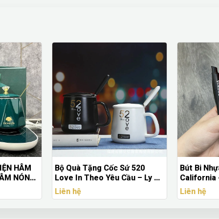
ĐIỆN HÂM
Bộ Quà Tặng Cốc Sứ 520
Bút Bi Nhự
HÂM NÓNG
Love In Theo Yêu Cầu – Ly Sứ
California
Ứ
Cao Cấp Kèm Nắp & Muỗng
Cáo Doanh
Liên hệ
Liên hệ