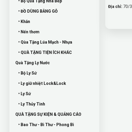
• Bộ Quà Tặng Nhà Bếp
Địa chỉ:
70/3
• ĐỒ DÙNG BẰNG GỖ
• Khăn
• Nến thơm
• Qùa Tặng Lúa Mạch - Nhựa
• QUÀ TẶNG TIỆN ÍCH KHÁC
Quà Tặng Ly Nước
• Bộ Ly Sứ
• Ly giữ nhiệt Lock&Lock
• Ly Sứ
• Ly Thủy Tinh
QUÀ TẶNG SỰ KIỆN & QUẢNG CÁO
• Bao Thư - Bì Thư - Phong Bì