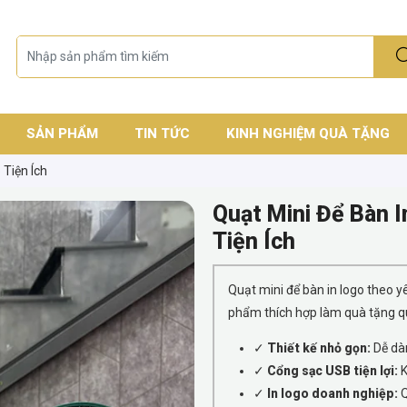
SẢN PHẨM
TIN TỨC
KINH NGHIỆM QUÀ TẶNG
Tiện Ích
Quạt Mini Để Bàn 
Tiện Ích
Quạt mini để bàn in logo theo yê
phẩm thích hợp làm quà tặng q
✓
Thiết kế nhỏ gọn:
Dễ dàn
✓
Cổng sạc USB tiện lợi:
K
✓
In logo doanh nghiệp:
Q