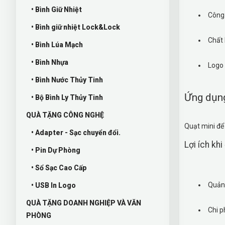
• Bình Giữ Nhiệt
Công 
• Bình giữ nhiệt Lock&Lock
Chất 
• Bình Lúa Mạch
• Bình Nhựa
Logo 
• Bình Nước Thủy Tinh
Ứng dụn
• Bộ Bình Ly Thủy Tinh
QUÀ TẶNG CÔNG NGHỆ
Quạt mini để
• Adapter - Sạc chuyển đổi.
Lợi ích khi
• Pin Dự Phòng
• Sổ Sạc Cao Cấp
Quảng
• USB In Logo
QUÀ TẶNG DOANH NGHIỆP VÀ VĂN
Chi p
PHÒNG