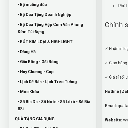
• Bộ muỗng đũa
Phù h
• Bộ Quà Tặng Doanh Nghiệp
Chính s
• Bộ Quà Tặng Hộp Cơm Văn Phòng
Kém Túi Đựng
• BÚT KIM LOẠI & HIGHLIGHT
✓ Nhận in log
• Đồng Hồ
• Gấu Bông - Gối Bông
✓ Giao hàng
• Huy Chương - Cup
✓ Giá sỉ số 
• Lịch Để Bàn - Lịch Treo Tường
Hotline | Za
• Móc Khóa
• Sổ Bìa Da - Sổ Note - Sổ Lòxò - Sổ Bìa
Email:
quat
Bồi
QUÀ TẶNG GIA DỤNG
Website:
ww