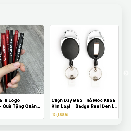
a In Logo
Cuộn Dây Đeo Thẻ Móc Khóa
Ô
 - Quà Tặng Quảng
Kim Loại – Badge Reel Đen In
K
 Nghiệp
Logo Theo Yêu Cầu
C
15,000đ
Li