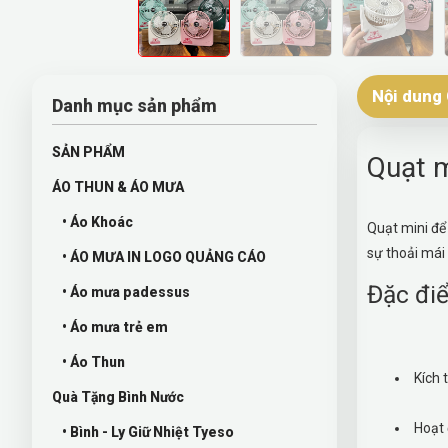
Nội dung 
Danh mục sản phẩm
SẢN PHẨM
Quạt m
ÁO THUN & ÁO MƯA
• Áo Khoác
Quạt mini để 
sự thoải mái 
• ÁO MƯA IN LOGO QUẢNG CÁO
Đặc điể
• Áo mưa padessus
• Áo mưa trẻ em
• Áo Thun
Kích 
Quà Tặng Bình Nước
Hoạt 
• Bình - Ly Giữ Nhiệt Tyeso