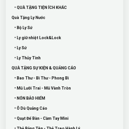
• QUÀ TẶNG TIỆN ÍCH KHÁC
Quà Tặng Ly Nước
• Bộ Ly Sứ
• Ly giữ nhiệt Lock&Lock
• Ly Sứ
• Ly Thủy Tinh
QUÀ TẶNG SỰ KIỆN & QUẢNG CÁO
• Bao Thư - Bì Thư - Phong Bì
• Mũ Lưỡi Trai - Mũ Vành Tròn
• NÓN BẢO HIỂM
• Ô Dù Quảng Cáo
• Quạt Để Bàn - Cầm Tay Mini
• Thẻ Bảng Tên - Thẻ Treo Hành Lý