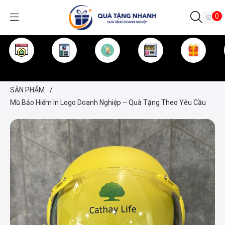
0
TRANG CHỦ
GIỚI THIỆU
SẢN PHẨM
TIN TỨC
KINH NGHIỆM
QUÀ TẶNG
SẢN PHẨM
/
Mũ Bảo Hiểm In Logo Doanh Nghiệp – Quà Tặng Theo Yêu Cầu