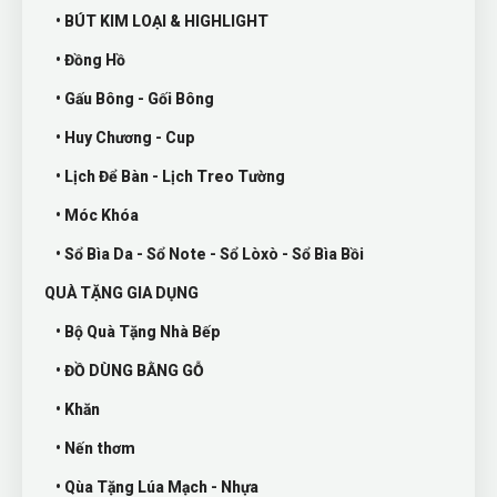
• BÚT KIM LOẠI & HIGHLIGHT
• Đồng Hồ
• Gấu Bông - Gối Bông
• Huy Chương - Cup
• Lịch Để Bàn - Lịch Treo Tường
• Móc Khóa
• Sổ Bìa Da - Sổ Note - Sổ Lòxò - Sổ Bìa Bồi
QUÀ TẶNG GIA DỤNG
• Bộ Quà Tặng Nhà Bếp
• ĐỒ DÙNG BẰNG GỖ
• Khăn
• Nến thơm
• Qùa Tặng Lúa Mạch - Nhựa