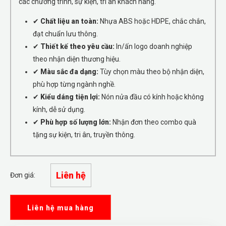
các chương trình, sự kiện, tri ân khách hàng.
✔
Chất liệu an toàn:
Nhựa ABS hoặc HDPE, chắc chắn,
đạt chuẩn lưu thông.
✔
Thiết kế theo yêu cầu:
In/ấn logo doanh nghiệp
theo nhận diện thương hiệu.
✔
Màu sắc đa dạng:
Tùy chọn màu theo bộ nhận diện,
phù hợp từng ngành nghề.
✔
Kiểu dáng tiện lợi:
Nón nửa đầu có kính hoặc không
kính, dễ sử dụng.
✔
Phù hợp số lượng lớn:
Nhận đơn theo combo quà
tặng sự kiện, tri ân, truyền thông.
Liên hệ
Đơn giá:
Liên hệ mua hàng