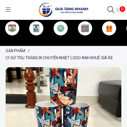
0
TRANG CHỦ
GIỚI THIỆU
SẢN PHẨM
TIN TỨC
KINH NGHIỆM
QUÀ TẶNG
SẢN PHẨM
/
LY SỨ TRỤ TRẮNG IN CHUYỂN NHIỆT LOGO ANH KHUÊ GIÁ RẺ