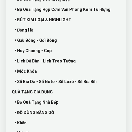
• Bộ Quà Tặng Hộp Cơm Văn Phòng Kém Túi Đựng
• BÚT KIM LOẠI & HIGHLIGHT
• Đồng Hồ
• Gấu Bông - Gối Bông
• Huy Chương - Cup
• Lịch Để Bàn - Lịch Treo Tường
• Móc Khóa
• Sổ Bìa Da - Sổ Note - Sổ Lòxò - Sổ Bìa Bồi
QUÀ TẶNG GIA DỤNG
• Bộ Quà Tặng Nhà Bếp
• ĐỒ DÙNG BẰNG GỖ
• Khăn