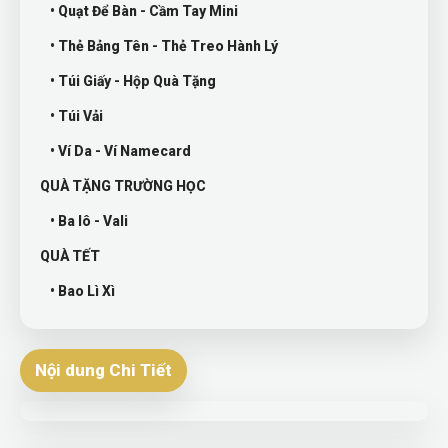
• Quạt Để Bàn - Cầm Tay Mini
• Thẻ Bảng Tên - Thẻ Treo Hành Lý
• Túi Giấy - Hộp Quà Tặng
• Túi Vải
• Ví Da - Ví Namecard
QUÀ TẶNG TRƯỜNG HỌC
• Ba lô - Vali
QUÀ TẾT
• Bao Lì Xì
Nội dung Chi Tiết