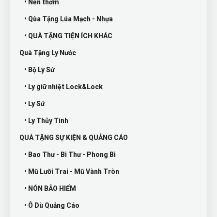
• Nến thơm
• Qùa Tặng Lúa Mạch - Nhựa
• QUÀ TẶNG TIỆN ÍCH KHÁC
Quà Tặng Ly Nước
• Bộ Ly Sứ
• Ly giữ nhiệt Lock&Lock
• Ly Sứ
• Ly Thủy Tinh
QUÀ TẶNG SỰ KIỆN & QUẢNG CÁO
• Bao Thư - Bì Thư - Phong Bì
• Mũ Lưỡi Trai - Mũ Vành Tròn
• NÓN BẢO HIỂM
• Ô Dù Quảng Cáo