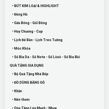
• BÚT KIM LOẠI & HIGHLIGHT
• Đồng Hồ
• Gấu Bông - Gối Bông
• Huy Chương - Cup
• Lịch Để Bàn - Lịch Treo Tường
• Móc Khóa
• Sổ Bìa Da - Sổ Note - Sổ Lòxò - Sổ Bìa Bồi
QUÀ TẶNG GIA DỤNG
• Bộ Quà Tặng Nhà Bếp
• ĐỒ DÙNG BẰNG GỖ
• Khăn
• Nến thơm
• Qùa Tặng Lúa Mạch - Nhựa