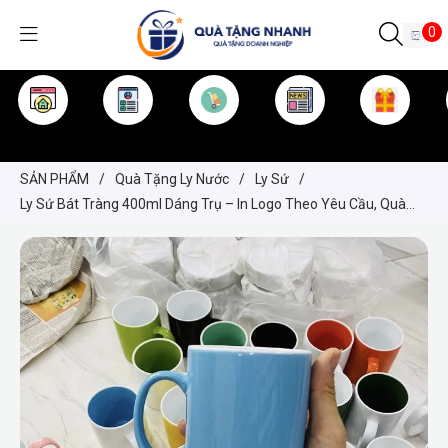
0
TRANG CHỦ
GIỚI THIỆU
SẢN PHẨM
TIN TỨC
KINH NGHIỆM
QUÀ TẶNG
SẢN PHẨM
/
Quà Tặng Ly Nước
/
Ly Sứ
/
Ly Sứ Bát Tràng 400ml Dáng Trụ – In Logo Theo Yêu Cầu, Quà
Tặng Doanh Nghiệp