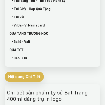
• Thẻ Bảng Tên - Thẻ Treo Hành Lý
• Túi Giấy - Hộp Quà Tặng
• Túi Vải
• Ví Da - Ví Namecard
QUÀ TẶNG TRƯỜNG HỌC
• Ba lô - Vali
QUÀ TẾT
• Bao Lì Xì
Nội dung Chi Tiết
Chi tiết sản phẩm Ly sứ Bát Tràng
400ml dáng trụ in logo