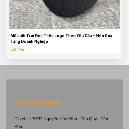
Mũ Lưỡi Trai Đen Thêu Logo Theo Yêu Cầu – Nón Quà
Tặng Doanh Nghiệp
Liên hệ
QUÀ TẶNG NHANH
Địa chỉ : 70/32 Nguyễn Háo Vĩnh - Tân Quý - Tân
Phú