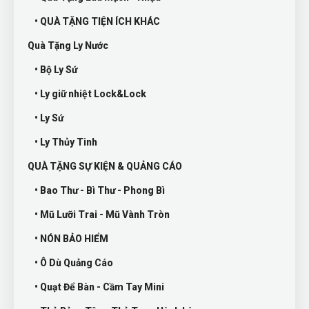
• QUÀ TẶNG TIỆN ÍCH KHÁC
Quà Tặng Ly Nước
• Bộ Ly Sứ
• Ly giữ nhiệt Lock&Lock
• Ly Sứ
• Ly Thủy Tinh
QUÀ TẶNG SỰ KIỆN & QUẢNG CÁO
• Bao Thư - Bì Thư - Phong Bì
• Mũ Lưỡi Trai - Mũ Vành Tròn
• NÓN BẢO HIỂM
• Ô Dù Quảng Cáo
• Quạt Để Bàn - Cầm Tay Mini