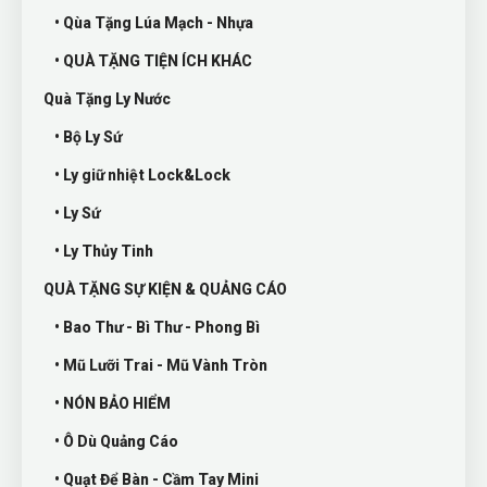
• Qùa Tặng Lúa Mạch - Nhựa
• QUÀ TẶNG TIỆN ÍCH KHÁC
Quà Tặng Ly Nước
• Bộ Ly Sứ
• Ly giữ nhiệt Lock&Lock
• Ly Sứ
• Ly Thủy Tinh
QUÀ TẶNG SỰ KIỆN & QUẢNG CÁO
• Bao Thư - Bì Thư - Phong Bì
• Mũ Lưỡi Trai - Mũ Vành Tròn
• NÓN BẢO HIỂM
• Ô Dù Quảng Cáo
• Quạt Để Bàn - Cầm Tay Mini