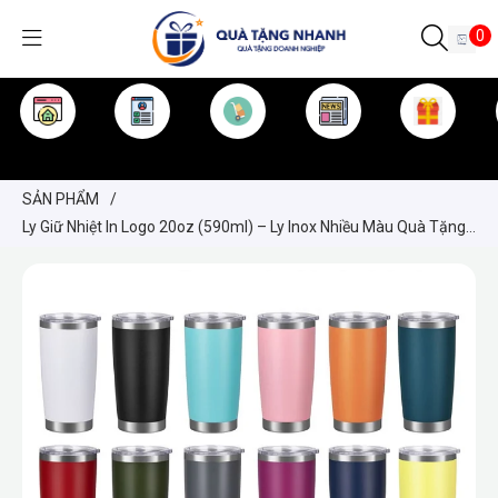
0
TRANG CHỦ
GIỚI THIỆU
SẢN PHẨM
TIN TỨC
KINH NGHIỆM
QUÀ TẶNG
SẢN PHẨM
/
Ly Giữ Nhiệt In Logo 20oz (590ml) – Ly Inox Nhiều Màu Quà Tặng
Doanh Nghiệp