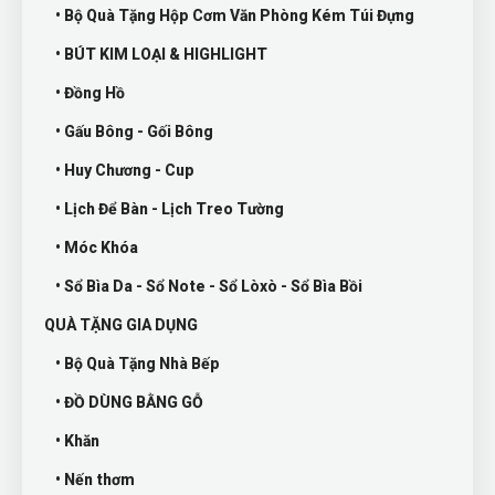
• Bộ Quà Tặng Hộp Cơm Văn Phòng Kém Túi Đựng
• BÚT KIM LOẠI & HIGHLIGHT
• Đồng Hồ
• Gấu Bông - Gối Bông
• Huy Chương - Cup
• Lịch Để Bàn - Lịch Treo Tường
• Móc Khóa
• Sổ Bìa Da - Sổ Note - Sổ Lòxò - Sổ Bìa Bồi
QUÀ TẶNG GIA DỤNG
• Bộ Quà Tặng Nhà Bếp
• ĐỒ DÙNG BẰNG GỖ
• Khăn
• Nến thơm