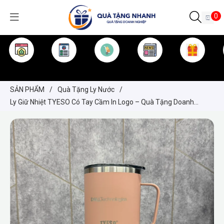
0
TRANG CHỦ
GIỚI THIỆU
SẢN PHẨM
TIN TỨC
KINH NGHIỆM
QUÀ TẶNG
SẢN PHẨM
/
Quà Tặng Ly Nước
/
Ly Giữ Nhiệt TYESO Có Tay Cầm In Logo – Quà Tặng Doanh
Nghiệp Sang Trọng