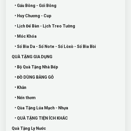
• Gấu Bông - Gối Bông
• Huy Chương - Cup
• Lịch Để Bàn - Lịch Treo Tường
• Móc Khóa
• Sổ Bìa Da - Sổ Note - Sổ Lòxò - Sổ Bìa Bồi
QUÀ TẶNG GIA DỤNG
• Bộ Quà Tặng Nhà Bếp
• ĐỒ DÙNG BẰNG GỖ
• Khăn
• Nến thơm
• Qùa Tặng Lúa Mạch - Nhựa
• QUÀ TẶNG TIỆN ÍCH KHÁC
Quà Tặng Ly Nước