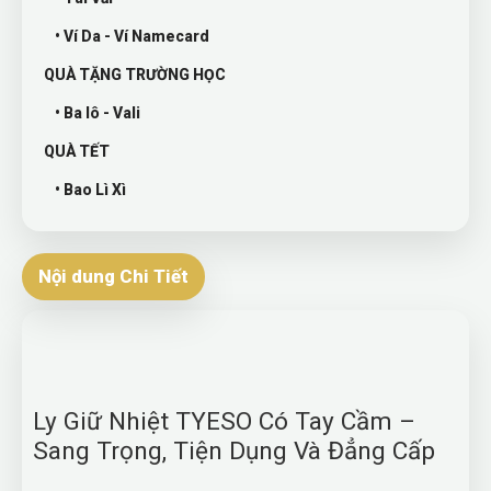
• Ví Da - Ví Namecard
QUÀ TẶNG TRƯỜNG HỌC
• Ba lô - Vali
QUÀ TẾT
• Bao Lì Xì
Nội dung Chi Tiết
Ly Giữ Nhiệt TYESO Có Tay Cầm –
Sang Trọng, Tiện Dụng Và Đẳng Cấp