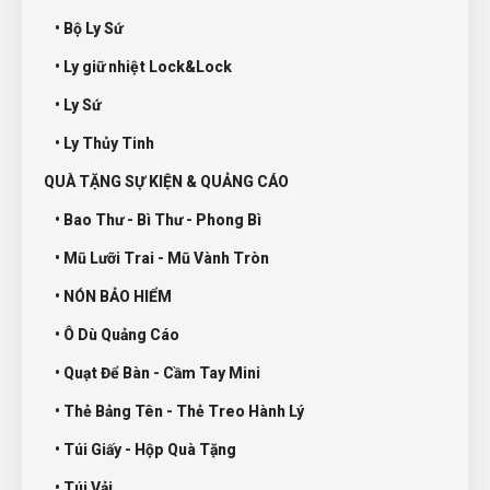
• Bộ Ly Sứ
• Ly giữ nhiệt Lock&Lock
• Ly Sứ
• Ly Thủy Tinh
QUÀ TẶNG SỰ KIỆN & QUẢNG CÁO
• Bao Thư - Bì Thư - Phong Bì
• Mũ Lưỡi Trai - Mũ Vành Tròn
• NÓN BẢO HIỂM
• Ô Dù Quảng Cáo
• Quạt Để Bàn - Cầm Tay Mini
• Thẻ Bảng Tên - Thẻ Treo Hành Lý
• Túi Giấy - Hộp Quà Tặng
• Túi Vải