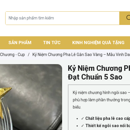
SẢN PHẨM
TIN TỨC
KINH NGHIỆM QUÀ TẶNG
 Chương - Cup
/
Kỷ Niệm Chương Pha Lê Gắn Sao Vàng – Mẫu Vinh Da
Kỷ Niệm Chương Ph
Đạt Chuẩn 5 Sao
Kỷ niệm chương hình ngôi sao – 
phù hợp làm phần thưởng trong hộ
biểu.
✓
Chất liệu pha lê cao cấ
✓
Thiết kế ngôi sao nổi b