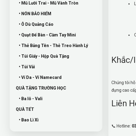
• Mũ Lưỡi Trai - Mũ Vành Tròn
• NÓN BẢO HIỂM
• Ô Dù Quảng Cáo
• Quạt Để Bàn - Cầm Tay Mini
• Thẻ Bảng Tên - Thẻ Treo Hành Lý
• Túi Giấy - Hộp Quà Tặng
Khắc/
• Túi Vải
• Ví Da - Ví Namecard
Chúng tôi hỗ
QUÀ TẶNG TRƯỜNG HỌC
đựng cao cấp
• Ba lô - Vali
Liên H
QUÀ TẾT
• Bao Lì Xì
📞 Hotline:
0