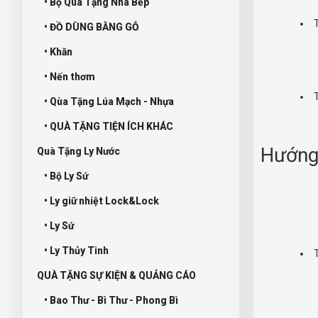
• Bộ Quà Tặng Nhà Bếp
• ĐỒ DÙNG BẰNG GỖ
• Khăn
• Nến thơm
• Qùa Tặng Lúa Mạch - Nhựa
• QUÀ TẶNG TIỆN ÍCH KHÁC
Hướng
Quà Tặng Ly Nước
• Bộ Ly Sứ
• Ly giữ nhiệt Lock&Lock
• Ly Sứ
• Ly Thủy Tinh
QUÀ TẶNG SỰ KIỆN & QUẢNG CÁO
• Bao Thư - Bì Thư - Phong Bì