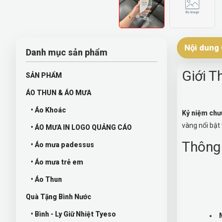
Nội dung 
Danh mục sản phẩm
Giới T
SẢN PHẨM
ÁO THUN & ÁO MƯA
• Áo Khoác
Kỷ niệm chư
vàng nổi bật
• ÁO MƯA IN LOGO QUẢNG CÁO
Thông
• Áo mưa padessus
• Áo mưa trẻ em
• Áo Thun
Quà Tặng Bình Nước
• Bình - Ly Giữ Nhiệt Tyeso