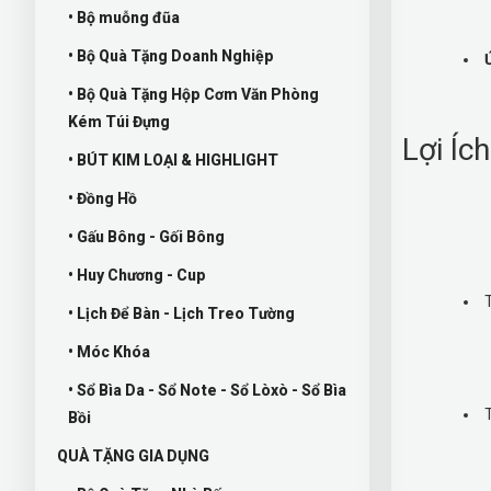
• Bộ muỗng đũa
• Bộ Quà Tặng Doanh Nghiệp
• Bộ Quà Tặng Hộp Cơm Văn Phòng
Kém Túi Đựng
Lợi Íc
• BÚT KIM LOẠI & HIGHLIGHT
• Đồng Hồ
• Gấu Bông - Gối Bông
• Huy Chương - Cup
T
• Lịch Để Bàn - Lịch Treo Tường
• Móc Khóa
• Sổ Bìa Da - Sổ Note - Sổ Lòxò - Sổ Bìa
Bồi
QUÀ TẶNG GIA DỤNG