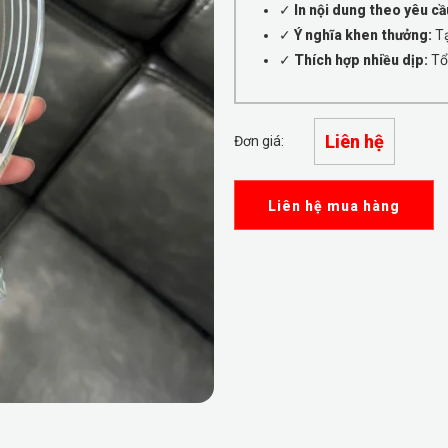
✓
In nội dung theo yêu cầ
✓
Ý nghĩa khen thưởng:
Tạ
✓
Thích hợp nhiều dịp:
Tổn
Liên hệ
Đơn giá:
Liên hệ mua hàng