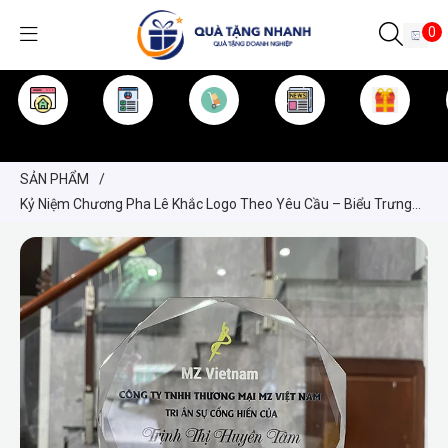
0
TRANG CHỦ
GIỚI THIỆU
SẢN PHẨM
TIN TỨC
KINH NGHIỆM
QUÀ TẶNG
SẢN PHẨM
/
Kỷ Niệm Chương Pha Lê Khắc Logo Theo Yêu Cầu – Biểu Trưng
Vinh Danh Cao Cấp