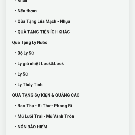
• Khăn
• Nến thơm
• Qùa Tặng Lúa Mạch - Nhựa
• QUÀ TẶNG TIỆN ÍCH KHÁC
Quà Tặng Ly Nước
• Bộ Ly Sứ
• Ly giữ nhiệt Lock&Lock
• Ly Sứ
• Ly Thủy Tinh
QUÀ TẶNG SỰ KIỆN & QUẢNG CÁO
• Bao Thư - Bì Thư - Phong Bì
• Mũ Lưỡi Trai - Mũ Vành Tròn
• NÓN BẢO HIỂM