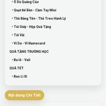
• Ô Dù Quảng Cáo
• Quạt Để Bàn - Cầm Tay Mini
• Thẻ Bảng Tên - Thẻ Treo Hành Lý
• Túi Giấy - Hộp Quà Tặng
• Túi Vải
• Ví Da - Ví Namecard
QUÀ TẶNG TRƯỜNG HỌC
• Ba lô - Vali
QUÀ TẾT
• Bao Lì Xì
Nội dung Chi Tiết