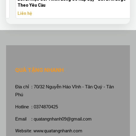
Theo Yêu Cầu
Liên hệ
QUÀ TẶNG NHANH
Địa chỉ : 70/32 Nguyễn Háo Vĩnh - Tân Quý - Tân
Phú
Hotline : 0374870425
Email :
quatangnhanh09@gmail.com
Website:
www.quatangnhanh.com