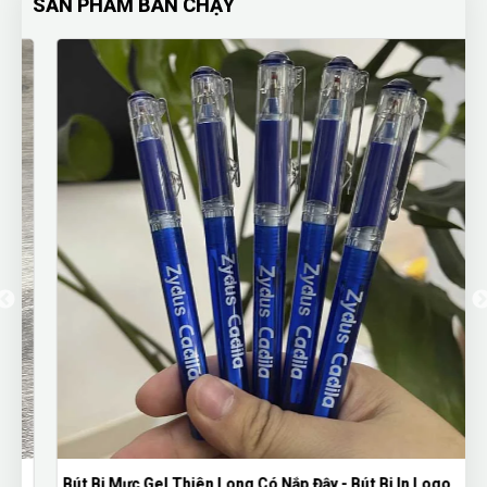
SẢN PHẨM BÁN CHẠY
Bút Bi Mực Gel Thiên Long Có Nắp Đậy - Bút Bi In Logo